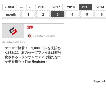
…
« first
«
2018
2017
2016
2015
2014
month
1
2
3
4
5
6
国際
ScanNetSecurity
2015.3.23 Mon 8:30
ゲーマー諸君！ 1,000 ドルを支払わ
なければ、君のセーブファイルは暗号
化される～ランサムウェアは新たなニ
ッチを狙う（The Register）
Page 1 of 