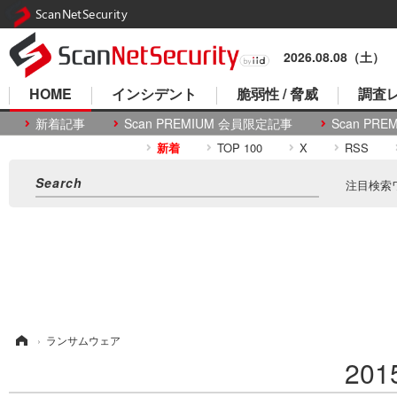
ScanNetSecurity
2026.08.08（土）
HOME
インシデント
脆弱性 / 脅威
調査レ
新着記事
Scan PREMIUM 会員限定記事
Scan P
新着
TOP 100
X
RSS
注目検索
ム
›
ランサムウェア
20