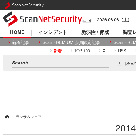
ScanNetSecurity
2026.08.08（土）
HOME
インシデント
脆弱性 / 脅威
調査レ
新着記事
Scan PREMIUM 会員限定記事
Scan P
新着
TOP 100
X
RSS
注目検索
ム
›
ランサムウェア
20