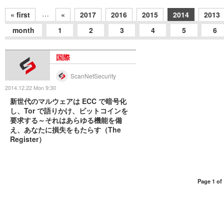
…
« first
«
2017
2016
2015
2014
2013
month
1
2
3
4
5
6
国際
ScanNetSecurity
2014.12.22 Mon 9:30
新世代のマルウェアは ECC で暗号化
し、Tor で語りかけ、ビットコインを
要求する～それはあらゆる機能を備
え、あなたに損失をもたらす（The
Register）
Page 1 of 