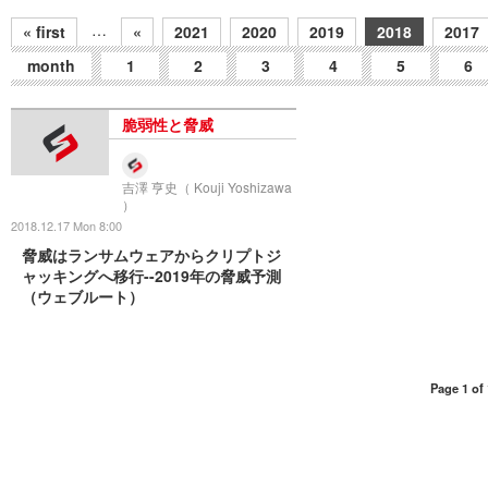
…
« first
«
2021
2020
2019
2018
2017
month
1
2
3
4
5
6
脆弱性と脅威
吉澤 亨史（ Kouji Yoshizawa
）
2018.12.17 Mon 8:00
脅威はランサムウェアからクリプトジ
ャッキングへ移行--2019年の脅威予測
（ウェブルート）
Page 1 of 