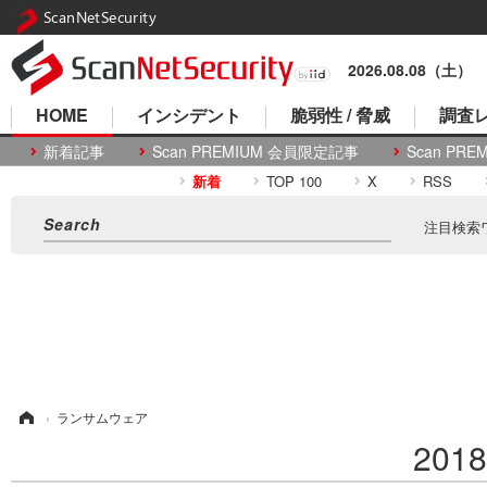
ScanNetSecurity
2026.08.08（土）
HOME
インシデント
脆弱性 / 脅威
調査レ
新着記事
Scan PREMIUM 会員限定記事
Scan P
新着
TOP 100
X
RSS
注目検索
ム
›
ランサムウェア
20