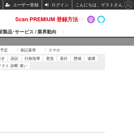
ユーザー登録
ログイン
こんにちは、ゲストさん
Scan PREMIUM 登録方法
 新製品･サービス / 業界動向
予定
表記基準
スマホ
稼ぎ
訴訟
行政指導
更迭
退任
懲戒
逮捕
テスト 診断 違い