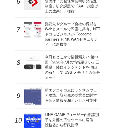
装備庁「安全保障技術研究推進
制度」研究課題で「AA（想定以
上の成果）」獲得
委託先やグループ会社の脅威を
Webとメールで即座に共有、NTT
ドコモビジネスが「docomo
business RINK WANセキュリテ
ィ」に新機能
今日もどこかで情報漏えい 第51
回「2026年7月の情報漏えい」三
重県、陸自インシデントを他山
の石として USB メモリ 1 万個チ
ェック
新エフエイコムにランサムウェ
ア攻撃、取引先の従業員に関す
る個人情報が漏えいした可能性
LINE GAMEでユーザー内部識別
子を外部の広告ツールに送信、
総務省から行政指導