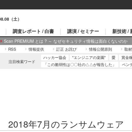
.08.08（土）
調査レポート / 白書
講演 / セミナー
新技術 /
Scan PREMIUM とは ? ～ なぜセキュリティ情報は面白くないのか
RSS
情報提供
訂正 お詫び
情報公開原則
取材
ハッカー協会
"エンジニアの楽園"
愛
賞金
注目検索ワード
「この脆弱性は〇〇社の△△が報告した」
ペン
2018年7月のランサムウェア