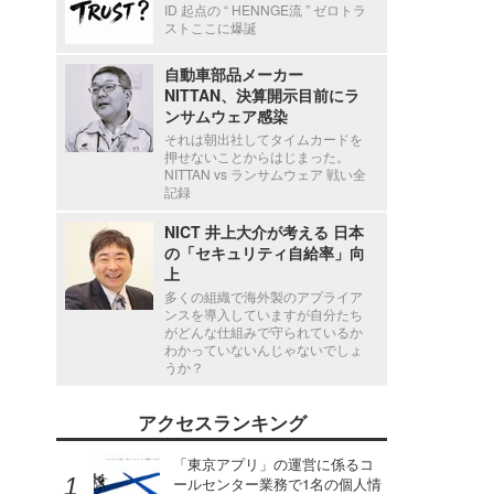
ID 起点の “ HENNGE流 ” ゼロトラ
ストここに爆誕
自動車部品メーカー
NITTAN、決算開示目前にラ
ンサムウェア感染
それは朝出社してタイムカードを
押せないことからはじまった。
NITTAN vs ランサムウェア 戦い全
記録
NICT 井上大介が考える 日本
の「セキュリティ自給率」向
上
多くの組織で海外製のアプライア
ンスを導入していますが自分たち
がどんな仕組みで守られているか
わかっていないんじゃないでしょ
うか？
アクセスランキング
「東京アプリ」の運営に係るコ
ールセンター業務で1名の個人情