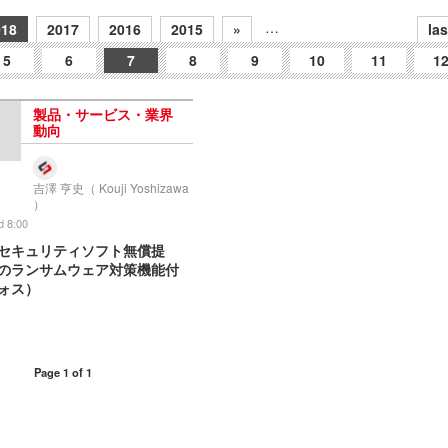
…
018
2017
2016
2015
»
las
5
6
7
8
9
10
11
1
製品・サービス・業界
動向
吉澤 亨史（ Kouji Yoshizawa
）
d 8:00
セキュリティソフト無償提
のランサムウェア対策機能付
ォス）
Page 1 of 1