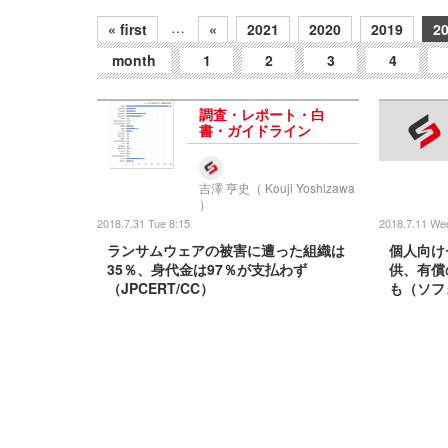
…
« first
«
2021
2020
2019
2
month
1
2
3
4
調査・レポート・白
書・ガイドライン
吉澤 亨史（ Kouji Yoshizawa
）
2018.7.31 Tue 8:15
2018.7.11 We
ランサムウェアの被害に遭った組織は
個人向け
35％、身代金は97％が支払わず
供、有償
（JPCERT/CC）
も（ソフ