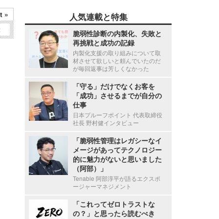
t »
人気連載と特集
2
脆弱性診断の内製化、失敗と
再挑戦と成功の記録
内製化支援の取り組みについて取
材させて欲しいと頼んでいたのだ
が毎回返事は芳しくなかった
「守る」だけでなくお客を
「成功」させるまでが自分の
仕事
日本プルーフポイント 代表取締役
社長 野村健インタビュー
「脆弱性管理はレガシーなイ
メージがあってテクノロジー
的に魅力がないと思いました
（阿部）」
Tenable 阿部淳平が語るエクスポ
ージャーマネジメント
「これってゼロトラストな
の？」と思ったら読むべき