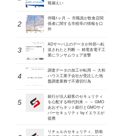
報漏えい
停職1ヶ月 ～ 市職員が飲食店関
係者に関する市税等の情報を口
外
ADサーバ上のデータが外部へ転
送されたと判断 ～ 精電舎電子工
業にランサムウェア攻撃
調査データの加工や転用 ～ 大和
ハウス工業子会社が受託した地
盤調査業務で不適切行為
銀行が法人顧客のセキュリティ
を心配する時代到来 ～ ～ GMO
あおぞらネット銀行とGMOサイ
バーセキュリティ byイエラエが
提携
リチェルカセキュリティ、防衛