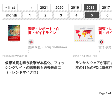
…
« first
«
2021
2020
2019
2018
2017
month
1
2
3
4
5
6
調査・レポート・白
調査・
書・ガイドライン
書・ガ
吉澤 亨史（ Kouji Yoshizawa
吉澤 亨史（ 
）
）
2018.5.30 Wed 8:00
2018.5.14 Mon 8:00
仮想通貨を狙う攻撃が本格化、フィッ
ランサムウェアが悪用
シングサイトの誘導数も過去最高に
本の11％のPCに依然存
（トレンドマイクロ）
Page 1 of 