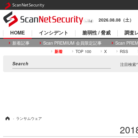
ScanNetSecurity
2026.08.08（土）
HOME
インシデント
脆弱性 / 脅威
調査レ
新着記事
Scan PREMIUM 会員限定記事
Scan P
新着
TOP 100
X
RSS
注目検索
ム
›
ランサムウェア
20