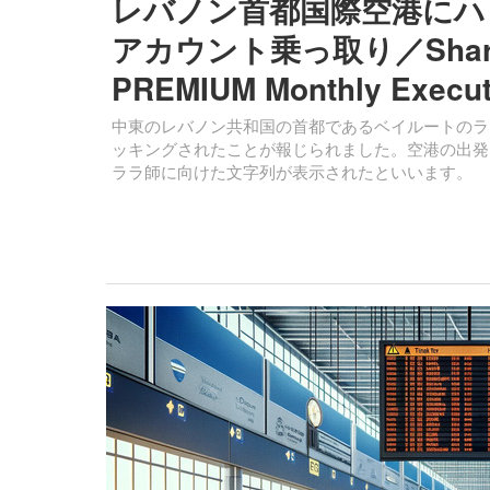
レバノン首都国際空港にハ
アカウント乗っ取り／ShareP
PREMIUM Monthly Execu
中東のレバノン共和国の首都であるベイルートのラ
ッキングされたことが報じられました。空港の出発
ララ師に向けた文字列が表示されたといいます。