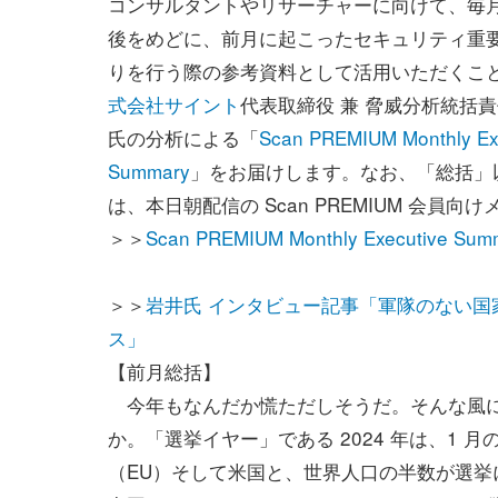
コンサルタントやリサーチャーに向けて、毎
後をめどに、前月に起こったセキュリティ重
りを行う際の参考資料として活用いただくこ
式会社サイント
代表取締役 兼 脅威分析統括責
氏の分析による「
Scan PREMIUM Monthly Ex
Summary
」をお届けします。なお、「総括」
は、本日朝配信の Scan PREMIUM 会員
＞＞
Scan PREMIUM Monthly Executi
＞＞
岩井氏 インタビュー記事「軍隊のない
ス」
【前月総括】
今年もなんだか慌ただしそうだ。そんな風に
か。「選挙イヤー」である 2024 年は、1
（EU）そして米国と、世界人口の半数が選