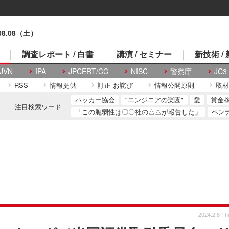
.08.08（土）
調査レポート / 白書
講演 / セミナー
新技術 /
JVN
IPA
JPCERT/CC
NISC
警察庁
JC3
RSS
情報提供
訂正 お詫び
情報公開原則
取材
ハッカー協会
"エンジニアの楽園"
愛
賞金
注目検索ワード
「この脆弱性は〇〇社の△△が報告した」
ペン
2024.2.8 Th