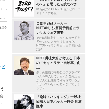
の？」と思ったら読むべき
自律型ペンテストプラットフォーム「Dark-Moon」ほか [Scan PREMIUM Monthly Executive Summary 2026年6月度]
ID 起点の “ HENNGE流 ” ゼロトラ
ストここに爆誕
筆者に届いたノミネート詐欺連絡 ほか [Scan PREMIUM Monthly Executive Summary 2026年5月度]
自動車部品メーカー
NITTAN、決算開示目前にラ
を送る
ンサムウェア感染
それは朝出社してタイムカードを
押せないことからはじまった。
NITTAN vs ランサムウェア 戦い全
記録
NICT 井上大介が考える 日本
の「セキュリティ自給率」向
ービ
上
多くの組織で海外製のアプライア
ンスを導入していますが自分たち
がどんな仕組みで守られているか
わかっていないんじゃないでしょ
う
うか？
合
「趣味：ハッキング」一般社
団法人日本ハッカー協会 杉浦
が、
隆幸