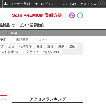
ユーザー登録
ログイン
こんにちは、ゲストさん
Scan PREMIUM 登録方法
 新製品･サービス / 業界動向
CISA
予定
表記基準
スマホ
稼ぎ
訴訟
行政指導
更迭
退任
懲戒
逮捕
テスト 診断 違い
文字コピーできないPDF
アクセスランキング
u 8:10