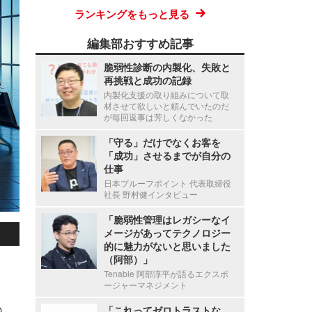
ランキングをもっと見る
編集部おすすめ記事
脆弱性診断の内製化、失敗と
再挑戦と成功の記録
内製化支援の取り組みについて取
材させて欲しいと頼んでいたのだ
が毎回返事は芳しくなかった
「守る」だけでなくお客を
「成功」させるまでが自分の
仕事
日本プルーフポイント 代表取締役
社長 野村健インタビュー
「脆弱性管理はレガシーなイ
メージがあってテクノロジー
的に魅力がないと思いました
（阿部）」
Tenable 阿部淳平が語るエクスポ
ージャーマネジメント
「これってゼロトラストな
官民連携の米 AI × 脆弱性対策の国家戦略「GOLD EAGLE」ほか [Scan PREMIUM Monthly Executive Summary 2026年7月度]