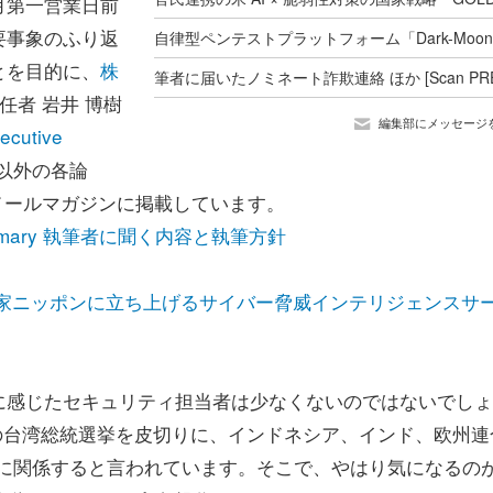
月第一営業日前
要事象のふり返
とを目的に、
株
任者 岩井 博樹
編集部にメッセージ
ecutive
以外の各論
向けメールマガジンに掲載しています。
ve Summary 執筆者に聞く内容と執筆方針
国家ニッポンに立ち上げるサイバー脅威インテリジェンスサ
感じたセキュリティ担当者は少なくないのではないでしょ
 月の台湾総統選挙を皮切りに、インドネシア、インド、欧州連
挙に関係すると言われています。そこで、やはり気になるの