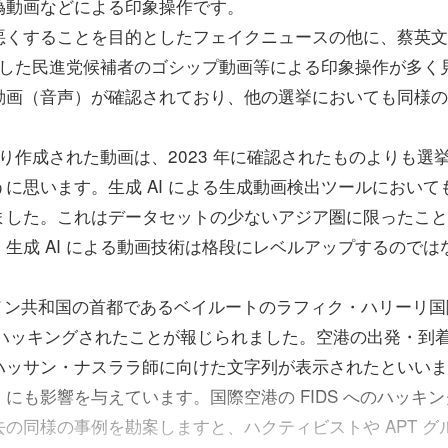
偽動画などによる印象操作です。
くすることを目的としたフェイクニュースの他に、蔡英文
生成した民進党候補者のゴシップ動画等による印象操作が多く
動画（音声）が確認されており、他の選挙においても同様の
り作成された動画は、2023 年に確認されたものよりも選
に思います。生成 AI による生成動画検出ツールにおいて
ました。これはデータセットの少ないアジア圏に限ったこと
生成 AI による動画技術は格段にレベルアップするのでは
ノン共和国の首都であるベイルートのラフィク・ハリーリ国
がハッキングされたことが報じられました。空港の出発・到
ハッサン・ナスララ師に向けた文字列が表示されたといいま
にも影響を与えています。国際空港の FIDS へのハッキン
の同様の事例を勘案しますと、ハクティビストや APT グ