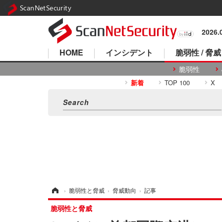
ScanNetSecurity
2026
HOME
インシデント
脆弱性 / 脅威
脆弱性
新着
TOP 100
X
ホーム
›
脆弱性と脅威
›
脅威動向
›
記事
脆弱性と脅威