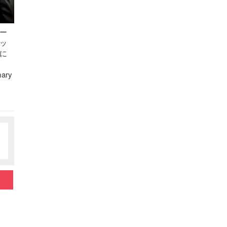
ー
ッ
に
mary