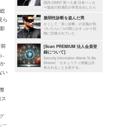
国内 OSINT 第一人者 日本ハッカ
ー協会の杉浦氏が本気を出したら
総
脆弱性診断を盗んだ男
見ら
かくして「良い診断」の定義が気
影
づいたらいつの間にかすっかり別
物に交換されていた
挙前
[Scan PREMIUM 法人会員登
録について]
も、
Security Information Wants To Be
か
Shared.「セキュリティ情報は共
有されることを欲する」
ない
際
着ス
グ
ルー