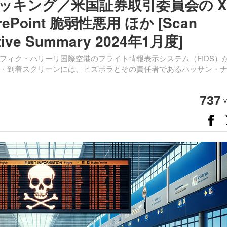
ッキング／米国証券取引委員会の X
oint 脆弱性悪用 ほか [Scan
tive Summary 2024年1月度]
フィク・ハリーリ国際空港のフライト情報表示システム（FIDS）
・到着スクリーンには、ヒズボラとその責任者であるハッサン・
737
v