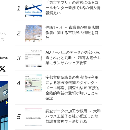
「東京アプリ」の運営に係るコ
ールセンター業務で1名の個人情
報漏えい
停職1ヶ月 ～ 市職員が飲食店関
係者に関する市税等の情報を口
がハ
外
ナス
ADサーバ上のデータが外部へ転
送されたと判断 ～ 精電舎電子工
iews
業にランサムウェア攻撃
宇都宮病院職員の患者情報利用
による別医療機関のダイレクト
メール郵送、調査の結果 直接的
金銭的利益の受領が無いことを
確認
調査データの加工や転用 ～ 大和
ハウス工業子会社が受託した地
盤調査業務で不適切行為