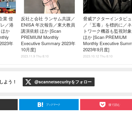
企業 侵
反社と会社 ランサム共謀／
脅威アクターインタビュ
バレ／港
ENISA 年次報告／東大教員
／「五毒」を標的に／ネ
 ほか
講演依頼 ほか [Scan
トワーク機器も監視対象
thly
PREMIUM Monthly
ほか [Scan PREMIUM
 2023年
Executive Summary 2023年
Monthly Executive Sum
10月度]
2023年9月度]
2023.11.9 Thu 8:10
2023.10.12 Thu 8:10
ローしよう！
@scannetsecurityをフォロー
ブックマーク
後で読む