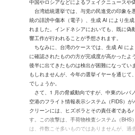
中国やロシアなどによるフェイクニュースや
台湾総統選挙では、与党の民進党の印象を悪
統の誹謗中傷本（電子）、生成 AI により
れました。インドネシアにおいても、既に偽
響工作が行われることが予想されます。
ちなみに、台湾のケースでは、生成 AI によ
に確認されたものの方が完成度が高かったよう
後半に出てきたものは検出が困難になってい
もしれませんが、今年の選挙イヤーを通じて、
でしょうか。
さて、1 月の脅威動向ですが、中東のレバ
空港のフライト情報表示システム（FIDS）
クリーンには、ヒズボラとその責任者である
す。この攻撃は、手荷物検査システム（BHS）
は、件数こそ多いものではありませんが、過去