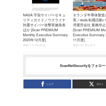
NASA 宇宙サイバーセキュ
オランダ半導体製造
リティガイド／ウクライナ
害／doda 転職活動
対露サイバー攻撃実施発表
湾運営会社 業務停止
ほか [Scan PREMIUM
[Scan PREMIUM Mon
Monthly Executive Summary
Executive Summary
2023年12月度]
11月度]
2024.1.11 Thu 8:15
2023.12.7 Thu 8:10
ScanNetSecurityをフォ
シェア
ポスト