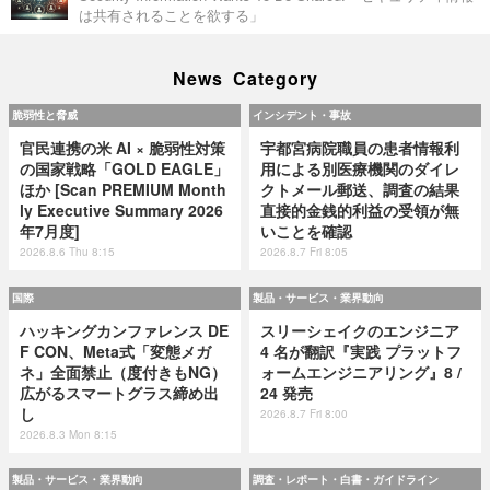
は共有されることを欲する」
News Category
脆弱性と脅威
インシデント・事故
官民連携の米 AI × 脆弱性対策
宇都宮病院職員の患者情報利
の国家戦略「GOLD EAGLE」
用による別医療機関のダイレ
ほか [Scan PREMIUM Month
クトメール郵送、調査の結果
ly Executive Summary 2026
直接的金銭的利益の受領が無
年7月度]
いことを確認
2026.8.6 Thu 8:15
2026.8.7 Fri 8:05
国際
製品・サービス・業界動向
ハッキングカンファレンス DE
スリーシェイクのエンジニア
F CON、Meta式「変態メガ
4 名が翻訳『実践 プラットフ
ネ」全面禁止（度付きもNG）
ォームエンジニアリング』8 /
広がるスマートグラス締め出
24 発売
し
2026.8.7 Fri 8:00
2026.8.3 Mon 8:15
製品・サービス・業界動向
調査・レポート・白書・ガイドライン