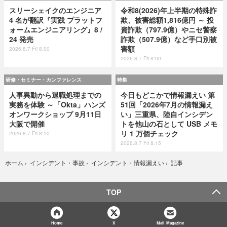
スリーシェイクのエンジニア
令和8(2026)年上半期の特殊詐
4 名が翻訳『実践 プラットフ
欺、被害総額1,816億円 ～ 投
ォームエンジニアリング』8 /
資詐欺（797.9億）やニセ警察
24 発売
詐欺（507.9億）など手口別被
害額
2026.8.7 Fri 8:00
2026.8.7 Fri 8:00
研修・セミナー・カンファレンス
特集
人事異動から退職処理までの
今日もどこかで情報漏えい 第
実務を体験 ～「Okta」ハンズ
51回「2026年7月の情報漏え
オンワークショップ 9月11日
い」三重県、陸自インシデン
大阪で開催
トを他山の石として USB メモ
リ 1 万個チェック
2026.8.7 Fri 8:10
2026.8.7 Fri 8:15
記事
ホーム
›
インシデント・事故
›
インシデント・情報漏えい
›
TOP
Home
X
Mail Magazine