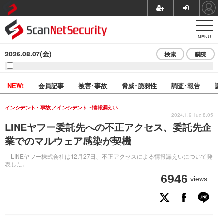
MENU
2026.08.07(金)
検索
購読
NEW!
会員記事
被害･事故
脅威･脆弱性
調査･報告
インシデント・事故
インシデント・情報漏えい
2024.1.9 Tue 8:05
LINEヤフー委託先への不正アクセス、委託先企
業でのマルウェア感染が契機
LINEヤフー株式会社は12月27日、不正アクセスによる情報漏えいについて発
表した。
6946
views