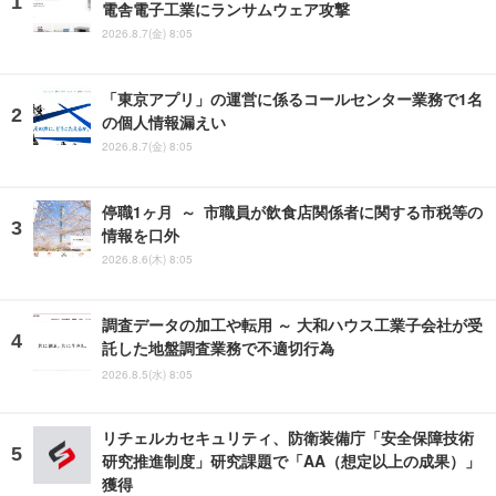
電舎電子工業にランサムウェア攻撃
2026.8.7(金) 8:05
「東京アプリ」の運営に係るコールセンター業務で1名
の個人情報漏えい
2026.8.7(金) 8:05
停職1ヶ月 ～ 市職員が飲食店関係者に関する市税等の
情報を口外
2026.8.6(木) 8:05
調査データの加工や転用 ～ 大和ハウス工業子会社が受
託した地盤調査業務で不適切行為
2026.8.5(水) 8:05
リチェルカセキュリティ、防衛装備庁「安全保障技術
研究推進制度」研究課題で「AA（想定以上の成果）」
獲得