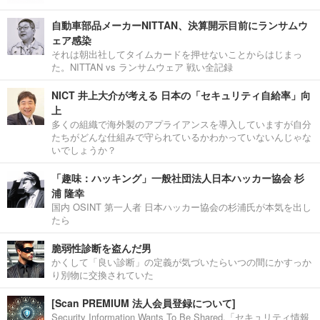
自動車部品メーカーNITTAN、決算開示目前にランサムウ
ェア感染
それは朝出社してタイムカードを押せないことからはじまっ
た。NITTAN vs ランサムウェア 戦い全記録
NICT 井上大介が考える 日本の「セキュリティ自給率」向
上
多くの組織で海外製のアプライアンスを導入していますが自分
たちがどんな仕組みで守られているかわかっていないんじゃな
いでしょうか？
「趣味：ハッキング」一般社団法人日本ハッカー協会 杉
浦 隆幸
国内 OSINT 第一人者 日本ハッカー協会の杉浦氏が本気を出し
たら
脆弱性診断を盗んだ男
かくして「良い診断」の定義が気づいたらいつの間にかすっか
り別物に交換されていた
[Scan PREMIUM 法人会員登録について]
Security Information Wants To Be Shared.「セキュリティ情報