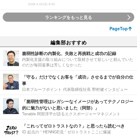
2026.4.22(水) 8:00
ランキングをもっと見る
PageTop
編集部おすすめ
脆弱性診断の内製化、失敗と再挑戦と成功の記録
内製化支援の取り組みについて取材させて欲しいと頼んでいた
のだが毎回返事は芳しくなかった
「守る」だけでなくお客を「成功」させるまでが自分の仕
事
日本プルーフポイント 代表取締役社長 野村健インタビュー
「脆弱性管理はレガシーなイメージがあってテクノロジー
的に魅力がないと思いました（阿部）」
Tenable 阿部淳平が語るエクスポージャーマネジメント
「これってゼロトラストなの？」と思ったら読むべき
ID 起点の “ HENNGE流 ” ゼロトラストここに爆誕