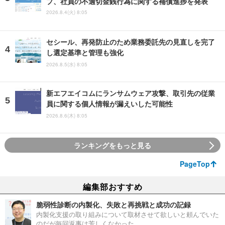
プ、社員の不適切金銭行為に関する補償進捗を発表
2026.8.4(火) 8:05
セシール、再発防止のため業務委託先の見直しを完了
し選定基準と管理も強化
2026.8.5(水) 8:05
新エフエイコムにランサムウェア攻撃、取引先の従業
員に関する個人情報が漏えいした可能性
2026.8.6(木) 8:05
ランキングをもっと見る
PageTop
編集部おすすめ
脆弱性診断の内製化、失敗と再挑戦と成功の記録
内製化支援の取り組みについて取材させて欲しいと頼んでいた
のだが毎回返事は芳しくなかった