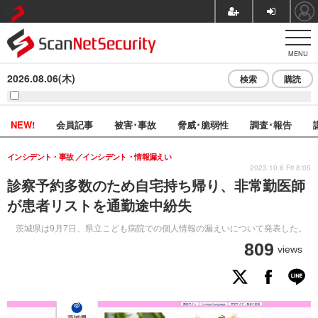
MENU
2026.08.06(木)
検索
購読
NEW!
会員記事
被害･事故
脅威･脆弱性
調査･報告
インシデント・事故
インシデント・情報漏えい
2023.10.6 Fri 8:05
診察予約多数のため自宅持ち帰り、非常勤医師
が患者リストを通勤途中紛失
茨城県は9月7日、県立こども病院での個人情報の漏えいについて発表した。
809
views