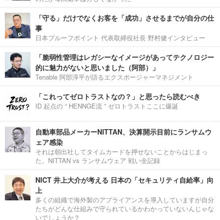
「守る」だけでなくお客を「成功」させるまでが自分の仕
事
日本プルーフポイント 代表取締役社長 野村健インタビュー
「脆弱性管理はレガシーなイメージがあってテクノロジー
的に魅力がないと思いました（阿部）」
Tenable 阿部淳平が語るエクスポージャーマネジメント
「これってゼロトラストなの？」と思ったら読むべき
ID 起点の “ HENNGE流 ” ゼロトラストここに爆誕
自動車部品メーカーNITTAN、決算開示目前にランサムウ
ェア感染
それは朝出社してタイムカードを押せないことからはじまっ
た。NITTAN vs ランサムウェア 戦い全記録
NICT 井上大介が考える 日本の「セキュリティ自給率」向
上
多くの組織で海外製のアプライアンスを導入していますが自分
たちがどんな仕組みで守られているかわかっていないんじゃな
いでしょうか？