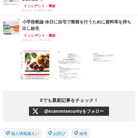
インシデント・事故
2023.6.14 Wed 8:05
小学校教諭 休日に自宅で業務を行うために資料等を持ち
出し紛失
インシデント・事故
2023.5.11 Thu 8:05
Xでも最新記事をチェック！
@scannetsecurityをフォロー
個人情報漏えい
お詫び
紛失