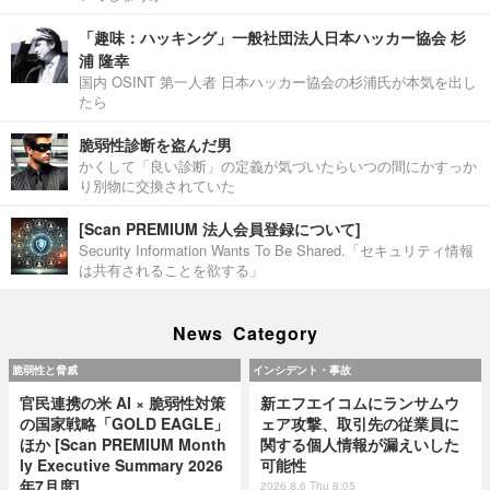
「趣味：ハッキング」一般社団法人日本ハッカー協会 杉
浦 隆幸
国内 OSINT 第一人者 日本ハッカー協会の杉浦氏が本気を出し
たら
脆弱性診断を盗んだ男
かくして「良い診断」の定義が気づいたらいつの間にかすっか
り別物に交換されていた
[Scan PREMIUM 法人会員登録について]
Security Information Wants To Be Shared.「セキュリティ情報
は共有されることを欲する」
News Category
脆弱性と脅威
インシデント・事故
官民連携の米 AI × 脆弱性対策
新エフエイコムにランサムウ
の国家戦略「GOLD EAGLE」
ェア攻撃、取引先の従業員に
ほか [Scan PREMIUM Month
関する個人情報が漏えいした
ly Executive Summary 2026
可能性
年7月度]
2026.8.6 Thu 8:05