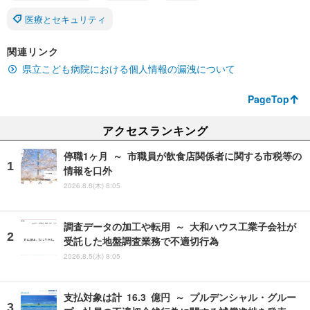
医療とセキュリティ
関連リンク
県立こども病院における個人情報の漏洩について
PageTop
アクセスランキング
停職1ヶ月 ～ 市職員が飲食店関係者に関する市税等の
情報を口外
2026.8.6(木) 8:05
調査データの加工や転用 ～ 大和ハウス工業子会社が
受託した地盤調査業務で不適切行為
2026.8.5(水) 8:05
支払対象は計 16.3 億円 ～ プルデンシャル・グルー