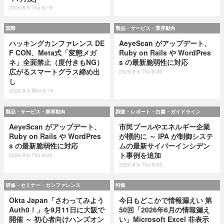
2026.8.6 Thu 8:15
国際
製品・サービス・業界動向
ハッキングカンファレンス DE
AeyeScan がアップデート、
F CON、Meta式「変態メガ
Ruby on Rails や WordPres
ネ」全面禁止（度付きもNG）
s の最新脆弱性に対応
広がるスマートグラス締め出
2026.8.6 Thu 8:00
し
2026.8.3 Mon 8:15
製品・サービス・業界動向
調査・レポート・白書・ガイドライン
AeyeScan がアップデート、
市民プールやエネルギー企業
Ruby on Rails や WordPres
が標的に ～ IPA が制御システ
s の最新脆弱性に対応
ムの最新サイバーインシデン
ト事例を追加
2026.8.6 Thu 8:00
2026.8.6 Thu 8:00
研修・セミナー・カンファレンス
特集
Okta Japan「さわってみよう
今日もどこかで情報漏えい 第
Auth0！」を9月11日に大阪で
50回「2026年6月の情報漏え
開催 ～ 初心者向けハンズオン
い」Microsoft Excel 非表示