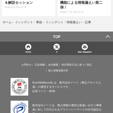
＆解説セッション
機能による情報漏えい第二
弾！
2026.8.6 Thu 8:10
2026.7.14 Tue 8:10
記事
ホーム
›
インシデント・事故
›
インシデント・情報漏えい
›
TOP
Home
X
Mail Magazine
お問合せ
広告掲載
会社概要
特定商取引法に基づく表記
個人情報保護方針
ScanNetSecurity は、株式会社イード（東証グロース上
場）の運営するサービスです。
証券コード：6038
株式会社イードは、個人情報の適切な取扱いを行う事業
者に対して付与されるプライバシーマークの付与認定を