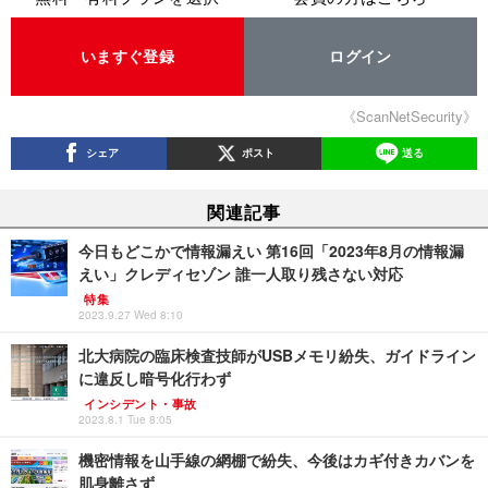
いますぐ登録
ログイン
《ScanNetSecurity》
シェア
ポスト
送る
関連記事
今日もどこかで情報漏えい 第16回「2023年8月の情報漏
えい」クレディセゾン 誰一人取り残さない対応
特集
2023.9.27 Wed 8:10
北大病院の臨床検査技師がUSBメモリ紛失、ガイドライン
に違反し暗号化行わず
インシデント・事故
2023.8.1 Tue 8:05
機密情報を山手線の網棚で紛失、今後はカギ付きカバンを
肌身離さず