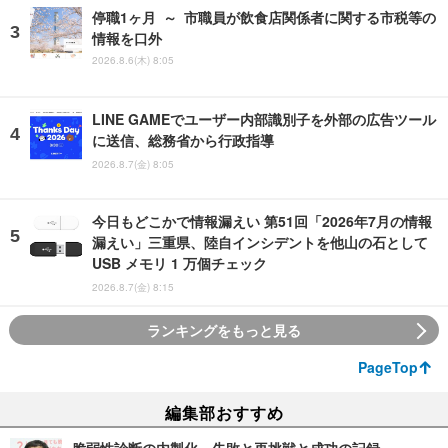
停職1ヶ月 ～ 市職員が飲食店関係者に関する市税等の
情報を口外
2026.8.6(木) 8:05
LINE GAMEでユーザー内部識別子を外部の広告ツール
に送信、総務省から行政指導
2026.8.7(金) 8:05
今日もどこかで情報漏えい 第51回「2026年7月の情報
漏えい」三重県、陸自インシデントを他山の石として
USB メモリ 1 万個チェック
2026.8.7(金) 8:15
ランキングをもっと見る
PageTop
編集部おすすめ