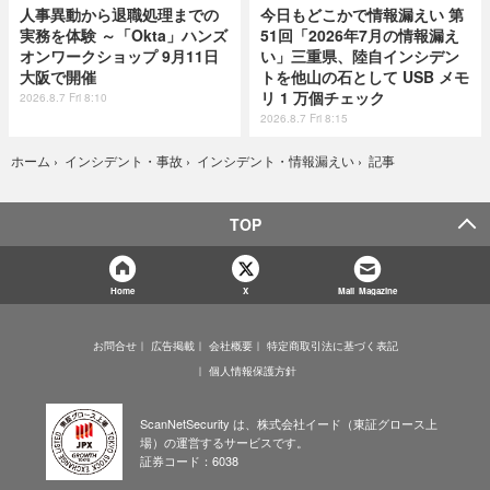
人事異動から退職処理までの
今日もどこかで情報漏えい 第
実務を体験 ～「Okta」ハンズ
51回「2026年7月の情報漏え
オンワークショップ 9月11日
い」三重県、陸自インシデン
大阪で開催
トを他山の石として USB メモ
リ 1 万個チェック
2026.8.7 Fri 8:10
2026.8.7 Fri 8:15
記事
ホーム
›
インシデント・事故
›
インシデント・情報漏えい
›
TOP
Home
X
Mail Magazine
お問合せ
広告掲載
会社概要
特定商取引法に基づく表記
個人情報保護方針
ScanNetSecurity は、株式会社イード（東証グロース上
場）の運営するサービスです。
証券コード：6038