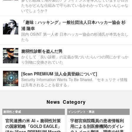
たちがどんな仕組みで守られているかわかっていないんじゃな
いでしょうか？
「趣味：ハッキング」一般社団法人日本ハッカー協会 杉
浦 隆幸
国内 OSINT 第一人者 日本ハッカー協会の杉浦氏が本気を出し
たら
脆弱性診断を盗んだ男
かくして「良い診断」の定義が気づいたらいつの間にかすっか
り別物に交換されていた
[Scan PREMIUM 法人会員登録について]
Security Information Wants To Be Shared.「セキュリティ情報
は共有されることを欲する」
News Category
脆弱性と脅威
インシデント・事故
官民連携の米 AI × 脆弱性対策
宇都宮病院職員の患者情報利
の国家戦略「GOLD EAGLE」
用による別医療機関のダイレ
ほか [Scan PREMIUM Month
クトメール郵送、調査の結果