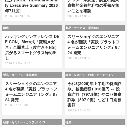
ly Executive Summary 2026
直接的金銭的利益の受領が無
年7月度]
いことを確認
2026.8.6 Thu 8:15
2026.8.7 Fri 8:05
国際
製品・サービス・業界動向
ハッキングカンファレンス DE
スリーシェイクのエンジニア
F CON、Meta式「変態メガ
4 名が翻訳『実践 プラットフ
ネ」全面禁止（度付きもNG）
ォームエンジニアリング』8 /
広がるスマートグラス締め出
24 発売
し
2026.8.7 Fri 8:00
2026.8.3 Mon 8:15
製品・サービス・業界動向
調査・レポート・白書・ガイドライン
スリーシェイクのエンジニア
令和8(2026)年上半期の特殊詐
4 名が翻訳『実践 プラットフ
欺、被害総額1,816億円 ～ 投
ォームエンジニアリング』8 /
資詐欺（797.9億）やニセ警察
24 発売
詐欺（507.9億）など手口別被
害額
2026.8.7 Fri 8:00
2026.8.7 Fri 8:00
研修・セミナー・カンファレンス
特集