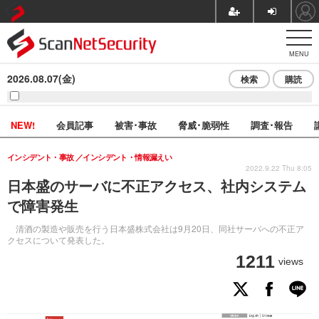
MENU
2026.08.07(金)
検索
購読
NEW!
会員記事
被害･事故
脅威･脆弱性
調査･報告
インシデント・事故
インシデント・情報漏えい
2022.9.22 Thu 8:05
日本盛のサーバに不正アクセス、社内システム
で障害発生
清酒の製造や販売を行う日本盛株式会社は9月20日、同社サーバへの不正ア
クセスについて発表した。
1211
views