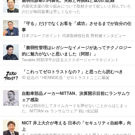
脆弱性診断の内製化、失敗と再挑戦と成功の記録
内製化支援の取り組みについて取材させて欲しいと頼んでいた
のだが毎回返事は芳しくなかった
「守る」だけでなくお客を「成功」させるまでが自分の仕
事
日本プルーフポイント 代表取締役社長 野村健インタビュー
「脆弱性管理はレガシーなイメージがあってテクノロジー
的に魅力がないと思いました（阿部）」
Tenable 阿部淳平が語るエクスポージャーマネジメント
「これってゼロトラストなの？」と思ったら読むべき
ID 起点の “ HENNGE流 ” ゼロトラストここに爆誕
自動車部品メーカーNITTAN、決算開示目前にランサムウ
ェア感染
それは朝出社してタイムカードを押せないことからはじまっ
た。NITTAN vs ランサムウェア 戦い全記録
NICT 井上大介が考える 日本の「セキュリティ自給率」向
上
多くの組織で海外製のアプライアンスを導入していますが自分