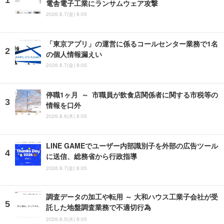
電舎電子工業にランサムウェア攻撃
2026.8.7(金) 8:05
「東京アプリ」の運営に係るコールセンター業務で1名
の個人情報漏えい
2026.8.7(金) 8:05
停職1ヶ月 ～ 市職員が飲食店関係者に関する市税等の
情報を口外
2026.8.6(木) 8:05
LINE GAMEでユーザー内部識別子を外部の広告ツール
に送信、総務省から行政指導
2026.8.7(金) 8:05
調査データの加工や転用 ～ 大和ハウス工業子会社が受
託した地盤調査業務で不適切行為
2026.8.5(水) 8:05