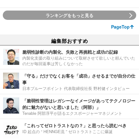
ランキングをもっと見る
PageTop
編集部おすすめ
脆弱性診断の内製化、失敗と再挑戦と成功の記録
内製化支援の取り組みについて取材させて欲しいと頼んでいた
のだが毎回返事は芳しくなかった
「守る」だけでなくお客を「成功」させるまでが自分の仕
事
日本プルーフポイント 代表取締役社長 野村健インタビュー
「脆弱性管理はレガシーなイメージがあってテクノロジー
的に魅力がないと思いました（阿部）」
Tenable 阿部淳平が語るエクスポージャーマネジメント
「これってゼロトラストなの？」と思ったら読むべき
ID 起点の “ HENNGE流 ” ゼロトラストここに爆誕