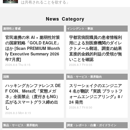
は共有されることを欲する」
News Category
脆弱性と脅威
インシデント・事故
官民連携の米 AI × 脆弱性対策
宇都宮病院職員の患者情報利
の国家戦略「GOLD EAGLE」
用による別医療機関のダイレ
ほか [Scan PREMIUM Month
クトメール郵送、調査の結果
ly Executive Summary 2026
直接的金銭的利益の受領が無
年7月度]
いことを確認
2026.8.6 Thu 8:15
2026.8.7 Fri 8:05
国際
製品・サービス・業界動向
ハッキングカンファレンス DE
スリーシェイクのエンジニア
F CON、Meta式「変態メガ
4 名が翻訳『実践 プラットフ
ネ」全面禁止（度付きもNG）
ォームエンジニアリング』8 /
広がるスマートグラス締め出
24 発売
し
2026.8.7 Fri 8:00
2026.8.3 Mon 8:15
製品・サービス・業界動向
調査・レポート・白書・ガイドライン