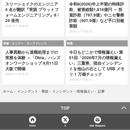
スリーシェイクのエンジニア
令和8(2026)年上半期の特殊詐
4 名が翻訳『実践 プラットフ
欺、被害総額1,816億円 ～ 投
ォームエンジニアリング』8 /
資詐欺（797.9億）やニセ警察
24 発売
詐欺（507.9億）など手口別被
害額
2026.8.7 Fri 8:00
2026.8.7 Fri 8:00
研修・セミナー・カンファレンス
特集
人事異動から退職処理までの
今日もどこかで情報漏えい 第
実務を体験 ～「Okta」ハンズ
51回「2026年7月の情報漏え
オンワークショップ 9月11日
い」三重県、陸自インシデン
大阪で開催
トを他山の石として USB メモ
リ 1 万個チェック
2026.8.7 Fri 8:10
2026.8.7 Fri 8:15
記事
ホーム
›
インシデント・事故
›
インシデント・情報漏えい
›
TOP
Home
X
Mail Magazine