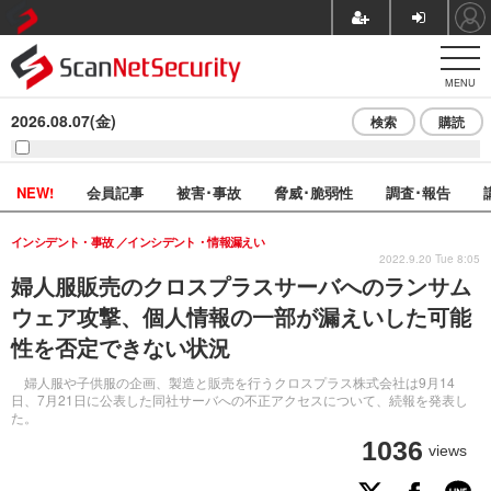
MENU
2026.08.07(金)
検索
購読
NEW!
会員記事
被害･事故
脅威･脆弱性
調査･報告
インシデント・事故
インシデント・情報漏えい
2022.9.20 Tue 8:05
婦人服販売のクロスプラスサーバへのランサム
ウェア攻撃、個人情報の一部が漏えいした可能
性を否定できない状況
婦人服や子供服の企画、製造と販売を行うクロスプラス株式会社は9月14
日、7月21日に公表した同社サーバへの不正アクセスについて、続報を発表し
た。
1036
views