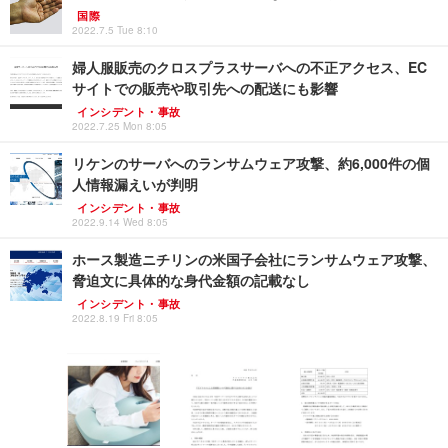
国際
2022.7.5 Tue 8:10
婦人服販売のクロスプラスサーバへの不正アクセス、EC
サイトでの販売や取引先への配送にも影響
インシデント・事故
2022.7.25 Mon 8:05
リケンのサーバへのランサムウェア攻撃、約6,000件の個
人情報漏えいが判明
インシデント・事故
2022.9.14 Wed 8:05
ホース製造ニチリンの米国子会社にランサムウェア攻撃、
脅迫文に具体的な身代金額の記載なし
インシデント・事故
2022.8.19 Fri 8:05