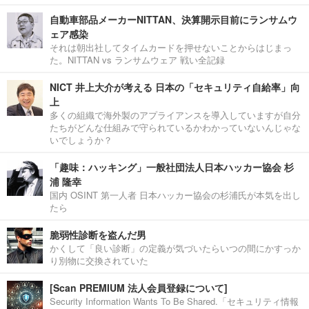
自動車部品メーカーNITTAN、決算開示目前にランサムウ
ェア感染
それは朝出社してタイムカードを押せないことからはじまっ
た。NITTAN vs ランサムウェア 戦い全記録
NICT 井上大介が考える 日本の「セキュリティ自給率」向
上
多くの組織で海外製のアプライアンスを導入していますが自分
たちがどんな仕組みで守られているかわかっていないんじゃな
いでしょうか？
「趣味：ハッキング」一般社団法人日本ハッカー協会 杉
浦 隆幸
国内 OSINT 第一人者 日本ハッカー協会の杉浦氏が本気を出し
たら
脆弱性診断を盗んだ男
かくして「良い診断」の定義が気づいたらいつの間にかすっか
り別物に交換されていた
[Scan PREMIUM 法人会員登録について]
Security Information Wants To Be Shared.「セキュリティ情報