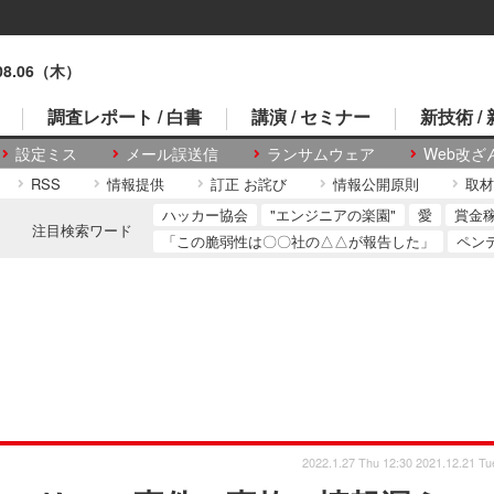
.08.06（木）
調査レポート / 白書
講演 / セミナー
新技術 /
設定ミス
メール誤送信
ランサムウェア
Web改ざ
RSS
情報提供
訂正 お詫び
情報公開原則
取材
ハッカー協会
"エンジニアの楽園"
愛
賞金
注目検索ワード
「この脆弱性は〇〇社の△△が報告した」
ペン
2022.1.27 Thu 12:30
2021.12.21 Tu