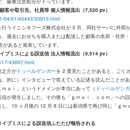
で、厳重注意処分が下っています。
や取引先、社員等 個人情報流出（7,520 pv）
021/04/01/45443/33913.html
うイニシオフーズ株式会社が 3 月、同社サーバに外部
る、過去におせちを購入または配送した顧客の名前・住所・
能性があると発表しています。
タイプミスによる誤送信 法人情報流出（9,514 pv）
02/17/43697.html
龍之介が
ドッペルゲンガー
を 2 度見たことがあると、ごく
ね、的に）インタビューで答えている記述を読んだことがあ
ｇｍａｉ」というドメインが本当にあって（
ドッペルゲンガ
送信が発生しました。その後も「ｇｍａｉ．ｃｏｍ」への誤
10 ヶ月後の 12 月 8 日には新潟県で再び同じ「ｇｍ
タイプミスによる誤送信ふたたび報告される