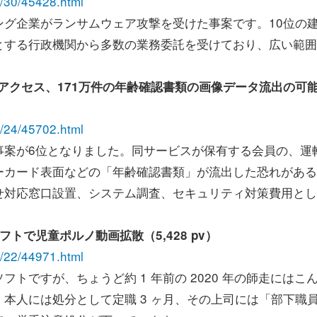
03/30/45428.html
グ企業がランサムウェア攻撃を受けた事案です。10位の
とする行政機関から多数の業務委託を受けており、広い範囲
正アクセス、171万件の年齢確認書類の画像データ流出の可
05/24/45702.html
案が6位となりました。同サービスが保有する会員の、運
ーカード表面などの「年齢確認書類」が流出した恐れがある
せ対応窓口設置、システム調査、セキュリティ対策費用とし
トで児童ポルノ動画拡散（5,428 pv）
12/22/44971.html
ですが、ちょうど約 1 年前の 2020 年の師走にはこ
本人には処分として定職 3 ヶ月、その上司には「部下職