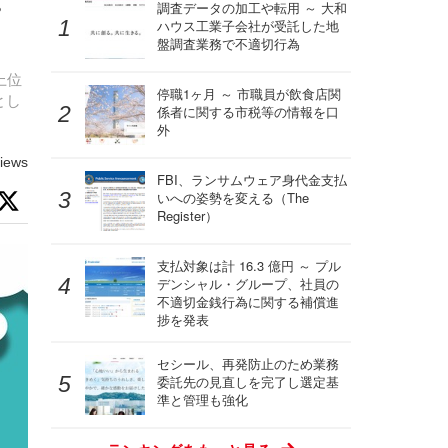
・
調査データの加工や転用 ～ 大和
ハウス工業子会社が受託した地
盤調査業務で不適切行為
上位
停職1ヶ月 ～ 市職員が飲食店関
とし
係者に関する市税等の情報を口
外
iews
FBI、ランサムウェア身代金支払
いへの姿勢を変える（The
Register）
支払対象は計 16.3 億円 ～ プル
デンシャル・グループ、社員の
不適切金銭行為に関する補償進
捗を発表
セシール、再発防止のため業務
委託先の見直しを完了し選定基
準と管理も強化