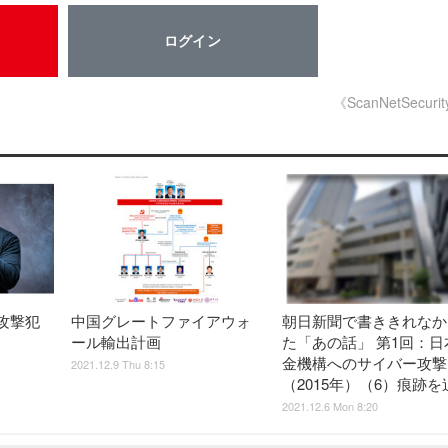
ログイン
《ScanNetSecuri
攻撃犯
中国グレートファイアウォ
朝日新聞で書ききれなか
ール輸出計画
た「あの話」 第1回：日
金機構へのサイバー攻撃
2021.12.9 Thu 8:15
（2015年）（6）痕跡を
2021.12.6 Mon 8:20