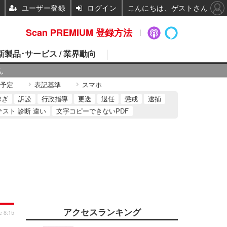
ユーザー登録
ログイン
こんにちは、ゲストさん
Scan PREMIUM 登録方法
 新製品･サービス / 業界動向
ん
予定
表記基準
スマホ
稼ぎ
訴訟
行政指導
更迭
退任
懲戒
逮捕
テスト 診断 違い
文字コピーできないPDF
アクセスランキング
e 8:15