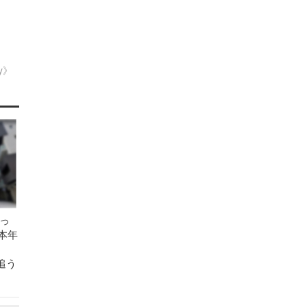
ty》
っ
本年
追う