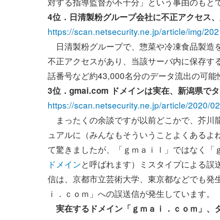
対する指導監督が不十分」という事由のもと
4位．日清製粉グループ会社に不正アクセス、顧客
https://scan.netsecurity.ne.jp/article/img/2
日清製粉グループで、惣菜や冷凍食品製造を行
不正アクセスがあり、当該サーバ内に保存す
話番号など約43,000名分のデータ流出の可
3位．gmai.com ドメインは実在、新潟県で
https://scan.netsecurity.ne.jp/article/2020/
まったくの余談ですが以前どこかで、芥川
ュアルに（みんなもそういうことよくあるよ
て驚きましたが、「ｇｍａｉｌ」ではなく「
ドメイン
と呼ばれます）ミスタイプによる誤
信は、京都市立芸術大学、東京都などでも発生し、
ｉ．ｃｏｍ」への誤送信が発生しています。
実在するドメイン「ｇｍａｉ．ｃｏｍ」、