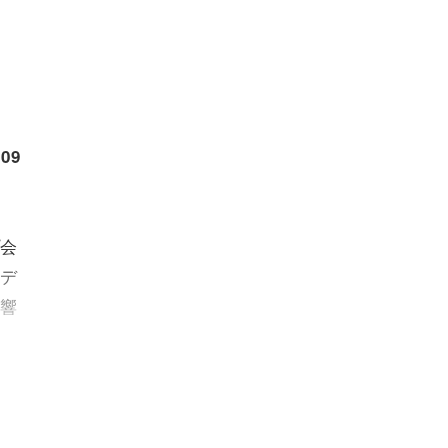
09
会
デ
響