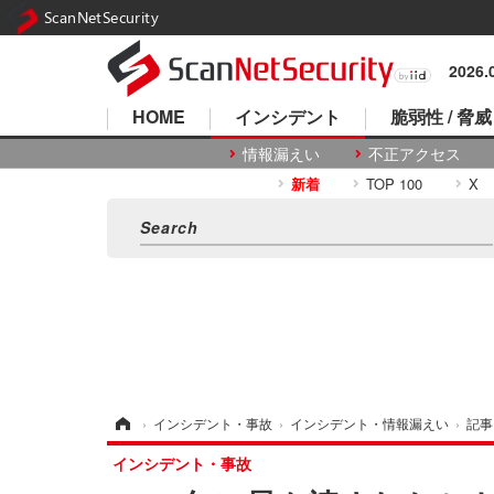
ScanNetSecurity
2026
HOME
インシデント
脆弱性 / 脅威
情報漏えい
不正アクセス
新着
TOP 100
X
ホーム
›
インシデント・事故
›
インシデント・情報漏えい
›
記事
インシデント・事故