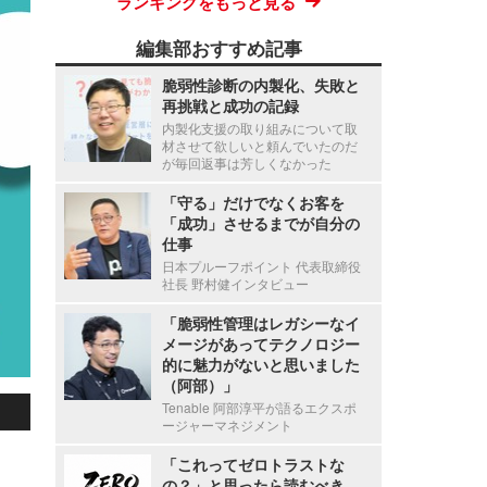
ランキングをもっと見る
編集部おすすめ記事
脆弱性診断の内製化、失敗と
再挑戦と成功の記録
内製化支援の取り組みについて取
材させて欲しいと頼んでいたのだ
が毎回返事は芳しくなかった
「守る」だけでなくお客を
「成功」させるまでが自分の
仕事
日本プルーフポイント 代表取締役
社長 野村健インタビュー
「脆弱性管理はレガシーなイ
メージがあってテクノロジー
的に魅力がないと思いました
（阿部）」
Tenable 阿部淳平が語るエクスポ
ージャーマネジメント
「これってゼロトラストな
の？」と思ったら読むべき