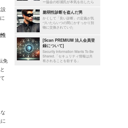
ー協会の杉浦氏が本気を出したら
建設
脆弱性診断を盗んだ男
に
かくして「良い診断」の定義が気
づいたらいつの間にかすっかり別
物に交換されていた
能性
[Scan PREMIUM 法人会員登
録について]
Security Information Wants To Be
Shared.「セキュリティ情報は共
転免
有されることを欲する」
と
て
んな
員に