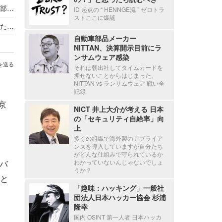
和歌山大学「バーチャルツアー」が踏み台に、外部サイトに転送
ID 起点の “ HENNGE流 ” ゼロトラ
ストここに爆誕
大分大学「バーチャルキャンパスツアー」を装った不正なウェブページ表示、ソフトウェアの脆弱性を悪用
自動車部品メーカー
NITTAN、決算開示目前にラ
ンサムウェア感染
を送る
それは朝出社してタイムカードを
押せないことからはじまった。
NITTAN vs ランサムウェア 戦い全
記録
京
NICT 井上大介が考える 日本
の「セキュリティ自給率」向
上
）
多くの組織で海外製のアプライア
ンスを導入していますが自分たち
がどんな仕組みで守られているか
バ
わかっていないんじゃないでしょ
うか？
と
「趣味：ハッキング」一般社
団法人日本ハッカー協会 杉浦
隆幸
国内 OSINT 第一人者 日本ハッカ