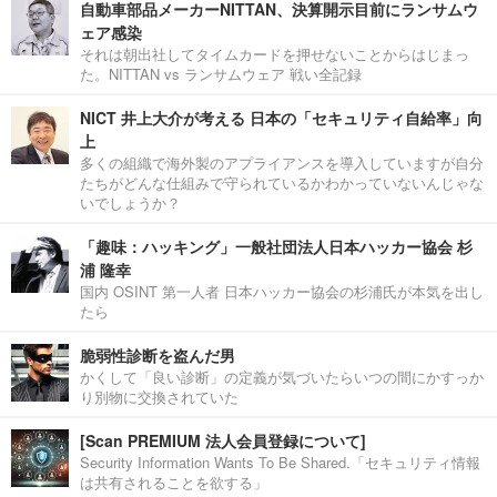
自動車部品メーカーNITTAN、決算開示目前にランサムウ
ェア感染
それは朝出社してタイムカードを押せないことからはじまっ
た。NITTAN vs ランサムウェア 戦い全記録
NICT 井上大介が考える 日本の「セキュリティ自給率」向
上
多くの組織で海外製のアプライアンスを導入していますが自分
たちがどんな仕組みで守られているかわかっていないんじゃな
いでしょうか？
「趣味：ハッキング」一般社団法人日本ハッカー協会 杉
浦 隆幸
国内 OSINT 第一人者 日本ハッカー協会の杉浦氏が本気を出し
たら
脆弱性診断を盗んだ男
かくして「良い診断」の定義が気づいたらいつの間にかすっか
り別物に交換されていた
[Scan PREMIUM 法人会員登録について]
Security Information Wants To Be Shared.「セキュリティ情報
は共有されることを欲する」