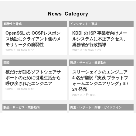
News Category
脆弱性と脅威
インシデント・事故
OpenSSL の OCSPレスポン
KDDI の ISP 事業者向けメー
ス検証にクライアント側のメ
ルシステムに不正アクセス、
モリリークの脆弱性
総務省が行政指導
2026.8.10 Mon 8:00
2026.8.10 Mon 8:05
国際
製品・サービス・業界動向
彼だけが知るソフトウェアサ
スリーシェイクのエンジニア
ポートのために引退生活から
4 名が翻訳『実践 プラットフ
呼び戻されたエンジニア
ォームエンジニアリング』8 /
24 発売
2026.8.10 Mon 8:10
2026.8.7 Fri 8:00
製品・サービス・業界動向
調査・レポート・白書・ガイドライン
スリーシェイクのエンジニア
令和8(2026)年上半期の特殊詐
4 名が翻訳『実践 プラットフ
欺、被害総額1,816億円 ～ 投
ォームエンジニアリング』8 /
資詐欺（797.9億）やニセ警察
24 発売
詐欺（507.9億）など手口別被