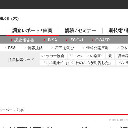
.08.06（木）
調査レポート / 白書
講演 / セミナー
新技術 /
調査報告書
JNSA
ISOG-J
OWASP
RSS
情報提供
訂正 お詫び
情報公開原則
取材
ハッカー協会
"エンジニアの楽園"
愛
賞金
注目検索ワード
「この脆弱性は〇〇社の△△が報告した」
ペン
ペーパー
›
記事
2019.4.18 Th