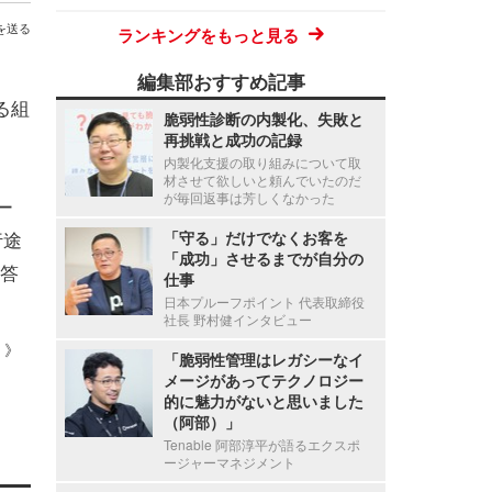
を送る
ランキングをもっと見る
編集部おすすめ記事
る組
脆弱性診断の内製化、失敗と
再挑戦と成功の記録
内製化支援の取り組みについて取
材させて欲しいと頼んでいたのだ
が毎回返事は芳しくなかった
ー
行途
「守る」だけでなくお客を
「成功」させるまでが自分の
答
仕事
日本プルーフポイント 代表取締役
社長 野村健インタビュー
 ）》
「脆弱性管理はレガシーなイ
メージがあってテクノロジー
的に魅力がないと思いました
（阿部）」
Tenable 阿部淳平が語るエクスポ
ージャーマネジメント