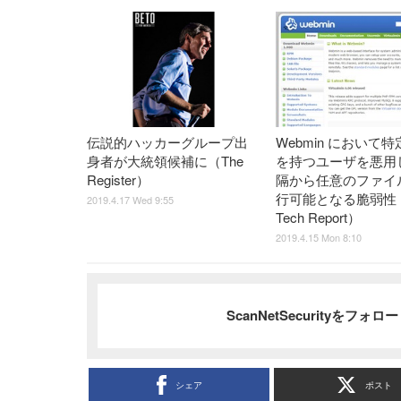
伝説的ハッカーグループ出
Webmin において
身者が大統領候補に（The
を持つユーザを悪用
Register）
隔から任意のファイ
行可能となる脆弱性（
2019.4.17 Wed 9:55
Tech Report）
2019.4.15 Mon 8:10
ScanNetSecurityをフォ
シェア
ポスト