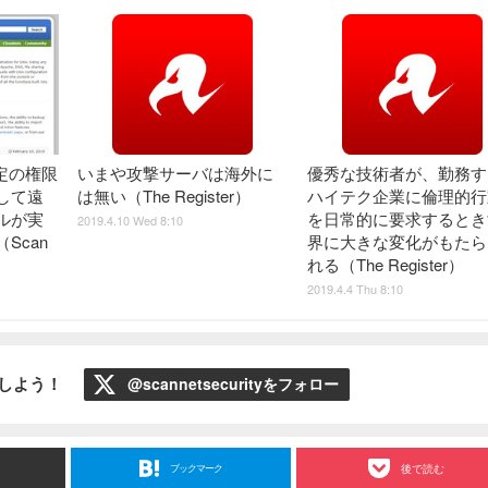
特定の権限
いまや攻撃サーバは海外に
優秀な技術者が、勤務す
して遠
は無い（The Register）
ハイテク企業に倫理的行
ルが実
を日常的に要求するとき
2019.4.10 Wed 8:10
Scan
界に大きな変化がもたら
れる（The Register）
2019.4.4 Thu 8:10
ローしよう！
@scannetsecurityをフォロー
ブックマーク
後で読む