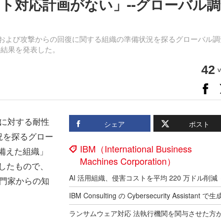
ト対応計画がない」--グローバル
性および攻撃からの回復に関する組織の準備状況を探るグローバル調
の結果を発表した。
42
v
撃に対する耐性
シェア
ポスト
況を探るグロー
IBM（International Business
を備えた組織」
Machines Corporation）
実施したもので、
専門家からの知