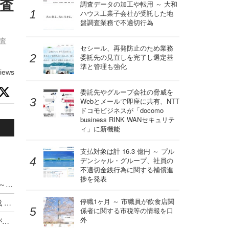
調査
調査データの加工や転用 ～ 大和
ハウス工業子会社が受託した地
盤調査業務で不適切行為
査
セシール、再発防止のため業務
委託先の見直しを完了し選定基
準と管理も強化
iews
委託先やグループ会社の脅威を
Webとメールで即座に共有、NTT
ドコモビジネスが「docomo
business RINK WANセキュリテ
ィ」に新機能
支払対象は計 16.3 億円 ～ プル
デンシャル・グループ、社員の
不適切金銭行為に関する補償進
捗を発表
AI 活用組織、侵害コストを平均 220 万ドル削減 ～ IBM「2024年データ侵害のコストに関する調査レポート」
停職1ヶ月 ～ 市職員が飲食店関
IBM Consulting の Cybersecurity Assistant で生成 AI 機能を導入
係者に関する市税等の情報を口
外
ランサムウェア対応 法執行機関を関与させた方がコストも期間も減少 ～ IBM 調査