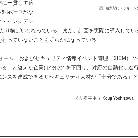
体に一貫して適
編集部にメッセージ
ト対応計画がな
ィ・インシデン
わたり横ばいとなっている。また、計画を実際に導入してい
を行っていないことも明らかになっている。
ォーム、およびセキュリティ情報イベント管理（SIEM）ツ
る」と答えた企業は4分の1を下回り、対応の自動化は進
エンスを達成できるサセキュリティ人材が「十分である」と
《吉澤 亨史（ Kouji Yoshizawa