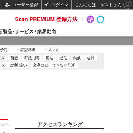
ユーザー登録
ログイン
こんにちは、ゲストさん
Scan PREMIUM 登録方法
 新製品･サービス / 業界動向
予定
表記基準
スマホ
稼ぎ
訴訟
行政指導
更迭
退任
懲戒
逮捕
テスト 診断 違い
文字コピーできないPDF
アクセスランキング
u 8:00