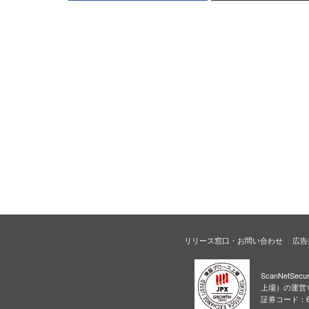
リリース窓口・お問い合わせ
広告
ScanNetS
上場）の運営
証券コード：6