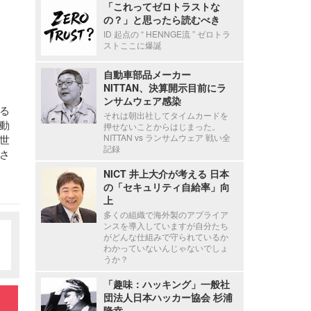
「これってゼロトラストな
の？」と思ったら読むべき
ID 起点の “ HENNGE流 ” ゼロトラ
ストここに爆誕
自動車部品メーカー
NITTAN、決算開示目前にラ
ンサムウェア感染
る
それは朝出社してタイムカードを
動
押せないことからはじまった。
NITTAN vs ランサムウェア 戦い全
世
記録
さ
NICT 井上大介が考える 日本
の「セキュリティ自給率」向
上
多くの組織で海外製のアプライア
ンスを導入していますが自分たち
がどんな仕組みで守られているか
わかっていないんじゃないでしょ
うか？
「趣味：ハッキング」一般社
団法人日本ハッカー協会 杉浦
隆幸