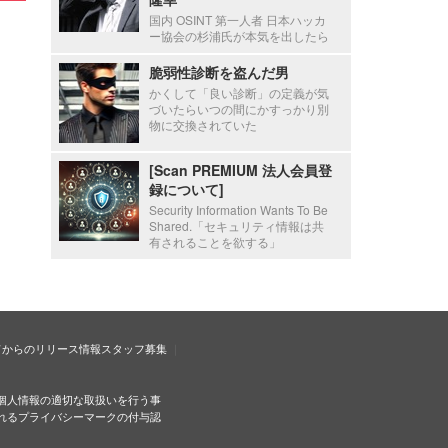
国内 OSINT 第一人者 日本ハッカ
ー協会の杉浦氏が本気を出したら
脆弱性診断を盗んだ男
かくして「良い診断」の定義が気
づいたらいつの間にかすっかり別
物に交換されていた
[Scan PREMIUM 法人会員登
録について]
Security Information Wants To Be
Shared.「セキュリティ情報は共
有されることを欲する」
ドからのリリース情報
スタッフ募集
個人情報の適切な取扱いを行う事
れるプライバシーマークの付与認