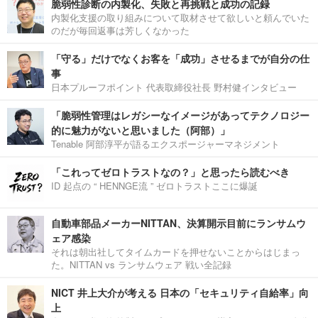
脆弱性診断の内製化、失敗と再挑戦と成功の記録
内製化支援の取り組みについて取材させて欲しいと頼んでいた
のだが毎回返事は芳しくなかった
「守る」だけでなくお客を「成功」させるまでが自分の仕
事
日本プルーフポイント 代表取締役社長 野村健インタビュー
「脆弱性管理はレガシーなイメージがあってテクノロジー
的に魅力がないと思いました（阿部）」
Tenable 阿部淳平が語るエクスポージャーマネジメント
「これってゼロトラストなの？」と思ったら読むべき
ID 起点の “ HENNGE流 ” ゼロトラストここに爆誕
自動車部品メーカーNITTAN、決算開示目前にランサムウ
ェア感染
それは朝出社してタイムカードを押せないことからはじまっ
た。NITTAN vs ランサムウェア 戦い全記録
NICT 井上大介が考える 日本の「セキュリティ自給率」向
上