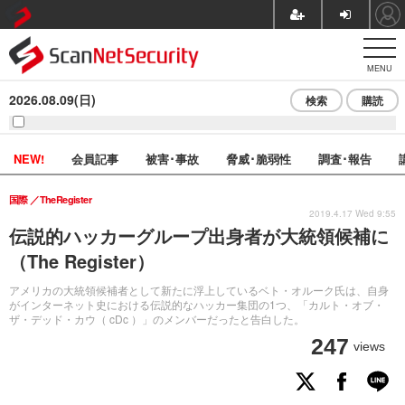
MENU
2026.08.09(日)
検索
購読
NEW!
会員記事
被害･事故
脅威･脆弱性
調査･報告
国際
TheRegister
2019.4.17 Wed 9:55
伝説的ハッカーグループ出身者が大統領候補に
（The Register）
アメリカの大統領候補者として新たに浮上しているベト・オルーク氏は、自身
がインターネット史における伝説的なハッカー集団の1つ、「カルト・オブ・
ザ・デッド・カウ（ cDc ）」のメンバーだったと告白した。
247
views