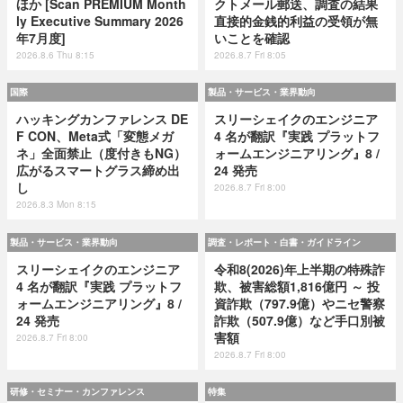
ほか [Scan PREMIUM Month
クトメール郵送、調査の結果
ly Executive Summary 2026
直接的金銭的利益の受領が無
年7月度]
いことを確認
2026.8.6 Thu 8:15
2026.8.7 Fri 8:05
国際
製品・サービス・業界動向
ハッキングカンファレンス DE
スリーシェイクのエンジニア
F CON、Meta式「変態メガ
4 名が翻訳『実践 プラットフ
ネ」全面禁止（度付きもNG）
ォームエンジニアリング』8 /
広がるスマートグラス締め出
24 発売
し
2026.8.7 Fri 8:00
2026.8.3 Mon 8:15
製品・サービス・業界動向
調査・レポート・白書・ガイドライン
スリーシェイクのエンジニア
令和8(2026)年上半期の特殊詐
4 名が翻訳『実践 プラットフ
欺、被害総額1,816億円 ～ 投
ォームエンジニアリング』8 /
資詐欺（797.9億）やニセ警察
24 発売
詐欺（507.9億）など手口別被
害額
2026.8.7 Fri 8:00
2026.8.7 Fri 8:00
研修・セミナー・カンファレンス
特集