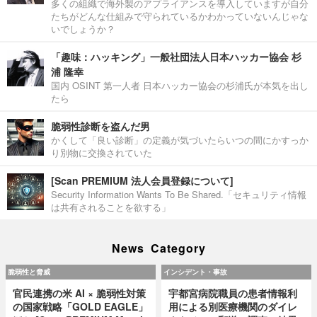
多くの組織で海外製のアプライアンスを導入していますが自分
たちがどんな仕組みで守られているかわかっていないんじゃな
いでしょうか？
「趣味：ハッキング」一般社団法人日本ハッカー協会 杉
浦 隆幸
国内 OSINT 第一人者 日本ハッカー協会の杉浦氏が本気を出し
たら
脆弱性診断を盗んだ男
かくして「良い診断」の定義が気づいたらいつの間にかすっか
り別物に交換されていた
[Scan PREMIUM 法人会員登録について]
Security Information Wants To Be Shared.「セキュリティ情報
は共有されることを欲する」
News Category
脆弱性と脅威
インシデント・事故
官民連携の米 AI × 脆弱性対策
宇都宮病院職員の患者情報利
の国家戦略「GOLD EAGLE」
用による別医療機関のダイレ