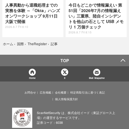
人事異動から退職処理までの
今日もどこかで情報漏えい 第
実務を体験 ～「Okta」ハンズ
51回「2026年7月の情報漏え
オンワークショップ 9月11日
い」三重県、陸自インシデン
大阪で開催
トを他山の石として USB メモ
リ 1 万個チェック
2026.8.7 Fri 8:10
2026.8.7 Fri 8:15
記事
ホーム
›
国際
›
TheRegister
›
TOP
Home
X
Mail Magazine
お問合せ
広告掲載
会社概要
特定商取引法に基づく表記
個人情報保護方針
ScanNetSecurity は、株式会社イード（東証グロース上
場）の運営するサービスです。
証券コード：6038