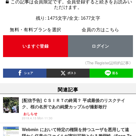
この記事は会員限定です。会員登録すると続きをお読みい
ただけます。
残り: 1475文字/全文: 1677文字
無料・有料プランを選択
会員の方はこちら
いますぐ登録
ログイン
《The Register誌特約記事》
シェア
ポスト
送る
関連記事
[配信予告] ＣＳＩＲＴの終焉？ 平成最後のリスクテイ
ク、桜の名所であの純愛カップルが撮影敢行
おしらせ
2019.4.15 Mon 11:30
Webmin において特定の権限を持つユーザを悪用して遠
隔から任意のファイルが実行可能となる脆弱性（Scan Te