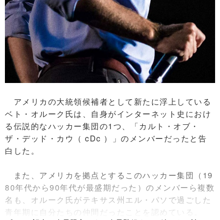
アメリカの大統領候補者として新たに浮上している
ベト・オルーク氏は、自身がインターネット史におけ
る伝説的なハッカー集団の1つ、「カルト・オブ・
ザ・デッド・カウ（ cDc ）」のメンバーだったと告
白した。
また、アメリカを拠点とするこのハッカー集団（19
80年代から90年代が最盛期だった）のメンバーら複数
名も、オルーク氏がテキサス州エル・パソで過ごした
青年期に自分たちの仲間だったことを認めている。