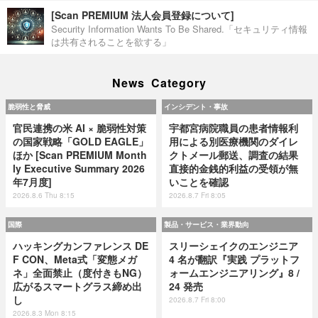
[Scan PREMIUM 法人会員登録について]
Security Information Wants To Be Shared.「セキュリティ情報
は共有されることを欲する」
News Category
脆弱性と脅威
インシデント・事故
官民連携の米 AI × 脆弱性対策
宇都宮病院職員の患者情報利
の国家戦略「GOLD EAGLE」
用による別医療機関のダイレ
ほか [Scan PREMIUM Month
クトメール郵送、調査の結果
ly Executive Summary 2026
直接的金銭的利益の受領が無
年7月度]
いことを確認
2026.8.6 Thu 8:15
2026.8.7 Fri 8:05
国際
製品・サービス・業界動向
ハッキングカンファレンス DE
スリーシェイクのエンジニア
F CON、Meta式「変態メガ
4 名が翻訳『実践 プラットフ
ネ」全面禁止（度付きもNG）
ォームエンジニアリング』8 /
広がるスマートグラス締め出
24 発売
し
2026.8.7 Fri 8:00
2026.8.3 Mon 8:15