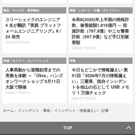
製品・サービス・業界動向
調査・レポート・白書・ガイドライン
スリーシェイクのエンジニア
令和8(2026)年上半期の特殊詐
4 名が翻訳『実践 プラットフ
欺、被害総額1,816億円 ～ 投
ォームエンジニアリング』8 /
資詐欺（797.9億）やニセ警察
24 発売
詐欺（507.9億）など手口別被
害額
2026.8.7 Fri 8:00
2026.8.7 Fri 8:00
研修・セミナー・カンファレンス
特集
人事異動から退職処理までの
今日もどこかで情報漏えい 第
実務を体験 ～「Okta」ハンズ
51回「2026年7月の情報漏え
オンワークショップ 9月11日
い」三重県、陸自インシデン
大阪で開催
トを他山の石として USB メモ
リ 1 万個チェック
2026.8.7 Fri 8:10
2026.8.7 Fri 8:15
記事
ホーム
›
インシデント・事故
›
インシデント・情報漏えい
›
TOP