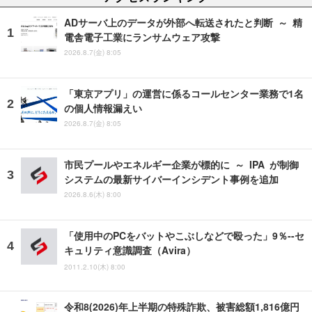
ADサーバ上のデータが外部へ転送されたと判断 ～ 精
電舎電子工業にランサムウェア攻撃
2026.8.7(金) 8:05
「東京アプリ」の運営に係るコールセンター業務で1名
の個人情報漏えい
2026.8.7(金) 8:05
市民プールやエネルギー企業が標的に ～ IPA が制御
システムの最新サイバーインシデント事例を追加
2026.8.6(木) 8:00
「使用中のPCをバットやこぶしなどで殴った」9％--セ
キュリティ意識調査（Avira）
2011.2.10(木) 8:00
令和8(2026)年上半期の特殊詐欺、被害総額1,816億円