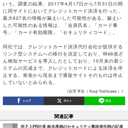
いう。調査の結果、2017年4月17日から7月31日の間
に同サイトにおいてクレジットカード決済を行った、
最大627名の情報が漏えいした可能性がある。漏えい
した可能性のある情報は、「会員氏名」「カード番
号」「カード有効期限」「セキュリティコード」。
同社では、クレジットカード決済代行会社が提供する
リンク型システムへの移行を決定しており、Web改ざ
ん検知サービスを導入したとしており、10月末の新シ
ステムの完成まで、クレジットカードによる決済を停
止する。発覚から現在まで通販サイトそのものは停止
していないとみられる。
《吉澤 亨史（ Kouji Yoshizawa ）》
シェア
ポスト
送る
関連記事
井之上PR社長 鈴木孝徳のセキュリティ事故発生時の記者