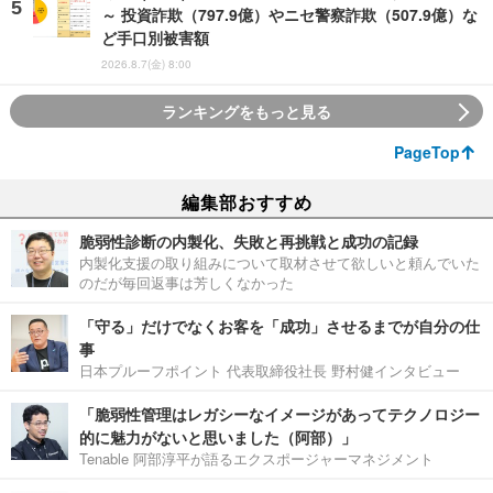
～ 投資詐欺（797.9億）やニセ警察詐欺（507.9億）な
ど手口別被害額
2026.8.7(金) 8:00
ランキングをもっと見る
PageTop
編集部おすすめ
脆弱性診断の内製化、失敗と再挑戦と成功の記録
内製化支援の取り組みについて取材させて欲しいと頼んでいた
のだが毎回返事は芳しくなかった
「守る」だけでなくお客を「成功」させるまでが自分の仕
事
日本プルーフポイント 代表取締役社長 野村健インタビュー
「脆弱性管理はレガシーなイメージがあってテクノロジー
的に魅力がないと思いました（阿部）」
Tenable 阿部淳平が語るエクスポージャーマネジメント