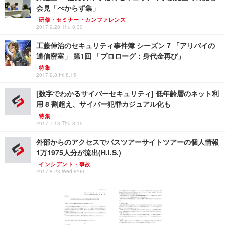
会見「べからず集」
研修・セミナー・カンファレンス
2017.9.28 Thu 8:30
工藤伸治のセキュリティ事件簿 シーズン 7 「アリバイの
通信密室」 第1回 「プロローグ：身代金再び」
特集
2017.9.8 Fri 8:15
[数字でわかるサイバーセキュリティ] 低年齢層のネット利
用 8 割超え、サイバー犯罪カジュアル化も
特集
2017.7.13 Thu 8:15
外部からのアクセスでバスツアーサイトツアーの個人情報
1万1975人分が流出(H.I.S.)
インシデント・事故
2017.8.23 Wed 8:00