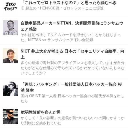
「これってゼロトラストなの？」と思ったら読むべき
ID 起点の “ HENNGE流 ” ゼロトラストここに爆誕
自動車部品メーカーNITTAN、決算開示目前にランサムウ
ェア感染
それは朝出社してタイムカードを押せないことからはじまっ
た。NITTAN vs ランサムウェア 戦い全記録
NICT 井上大介が考える 日本の「セキュリティ自給率」向
上
多くの組織で海外製のアプライアンスを導入していますが自分
たちがどんな仕組みで守られているかわかっていないんじゃな
いでしょうか？
「趣味：ハッキング」一般社団法人日本ハッカー協会 杉
浦 隆幸
国内 OSINT 第一人者 日本ハッカー協会の杉浦氏が本気を出し
たら
脆弱性診断を盗んだ男
かくして「良い診断」の定義が気づいたらいつの間にかすっか
り別物に交換されていた