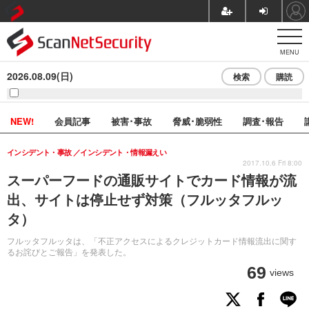
MENU
2026.08.09(日)
検索
購読
NEW!
会員記事
被害･事故
脅威･脆弱性
調査･報告
インシデント・事故
インシデント・情報漏えい
2017.10.6 Fri 8:00
スーパーフードの通販サイトでカード情報が流
出、サイトは停止せず対策（フルッタフルッ
タ）
フルッタフルッタは、「不正アクセスによるクレジットカード情報流出に関す
るお詫びとご報告」を発表した。
69
views