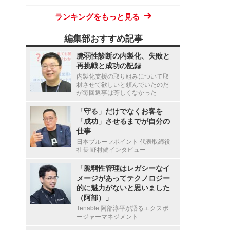
ランキングをもっと見る
編集部おすすめ記事
脆弱性診断の内製化、失敗と
再挑戦と成功の記録
内製化支援の取り組みについて取
材させて欲しいと頼んでいたのだ
が毎回返事は芳しくなかった
「守る」だけでなくお客を
「成功」させるまでが自分の
仕事
日本プルーフポイント 代表取締役
社長 野村健インタビュー
「脆弱性管理はレガシーなイ
メージがあってテクノロジー
的に魅力がないと思いました
（阿部）」
Tenable 阿部淳平が語るエクスポ
ージャーマネジメント