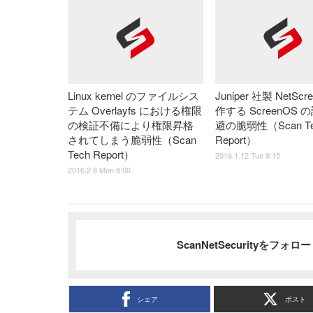
Linux kernel のファイルシス
Juniper 社製 NetSc
テム Overlayfs における権限
作する ScreenOS 
の検証不備により権限昇格
避の脆弱性（Scan Te
されてしまう脆弱性（Scan
Report）
Tech Report）
2016.1.12 Tue 9:15
2016.2.8 Mon 8:00
ScanNetSecurityをフォ
シェア
ポスト