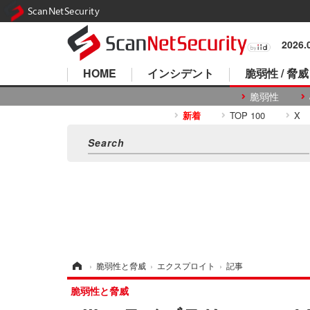
ScanNetSecurity
2026
HOME
インシデント
脆弱性 / 脅威
脆弱性
新着
TOP 100
X
ホーム
›
脆弱性と脅威
›
エクスプロイト
›
記事
脆弱性と脅威