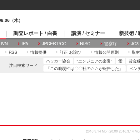
.08.06（木）
調査レポート / 白書
講演 / セミナー
新技術 /
JVN
IPA
JPCERT/CC
NISC
警察庁
JC3
RSS
情報提供
訂正 お詫び
情報公開原則
取材
ハッカー協会
"エンジニアの楽園"
愛
賞金
注目検索ワード
「この脆弱性は〇〇社の△△が報告した」
ペン
2016.3.14 Mon 20:00
2016.3.14 Mo