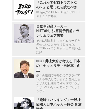
「これってゼロトラストな
の？」と思ったら読むべき
ID 起点の “ HENNGE流 ” ゼロトラ
ストここに爆誕
自動車部品メーカー
NITTAN、決算開示目前にラ
ンサムウェア感染
それは朝出社してタイムカードを
押せないことからはじまった。
NITTAN vs ランサムウェア 戦い全
記録
NICT 井上大介が考える 日本
の「セキュリティ自給率」向
上
多くの組織で海外製のアプライア
ンスを導入していますが自分たち
がどんな仕組みで守られているか
わかっていないんじゃないでしょ
うか？
「趣味：ハッキング」一般社
団法人日本ハッカー協会 杉浦
隆幸