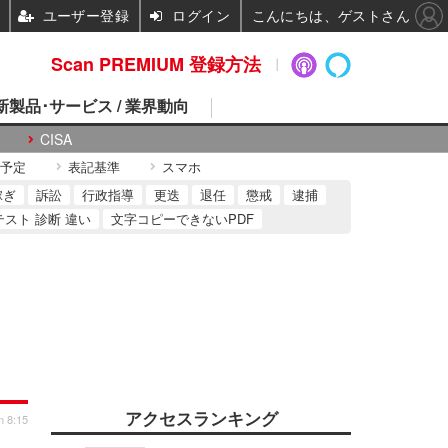
ユーザー登録
ログイン
こんにちは、ゲストさん
Scan PREMIUM 登録方法
 新製品･サービス / 業界動向
CISA
予定
表記基準
スマホ
稼ぎ
訴訟
行政指導
更迭
退任
懲戒
逮捕
テスト 診断 違い
文字コピーできないPDF
アクセスランキング
n 8:15