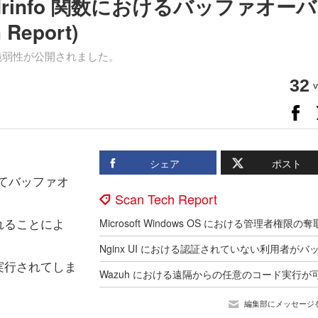
addrinfo 関数におけるバッファオー
Report)
ー脆弱性が公開されました。
32
v
シェア
ポスト
においてバッファオ
Scan Tech Report
れることによ
実行されてしま
編集部にメッセージ