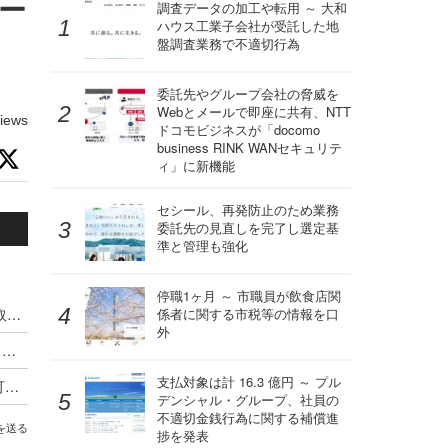
バー
調査データの加工や転用 ～ 大和
ハウス工業子会社が受託した地
盤調査業務で不適切行為
委託先やグループ会社の脅威を
Webとメールで即座に共有、NTT
iews
ドコモビジネスが「docomo
business RINK WANセキュリテ
ィ」に新機能
セシール、再発防止のため業務
委託先の見直しを完了し選定基
準と管理も強化
停職1ヶ月 ～ 市職員が飲食店関
Microsoft Windows OS における管理者権限の奪取につながる ATBroker.exe の特権動作での検証不備（Scan Tech Report）
係者に関する市税等の情報を口
外
Nginx UI における認証されていない利用者がバックアップファイルのダウンロードが可能となる脆弱性（Scan Tech Report）
支払対象は計 16.3 億円 ～ プル
Wazuh における遠隔からの任意のコード実行が可能となるシリアライズデータの検証不備（Scan Tech Report）
デンシャル・グループ、社員の
不適切金銭行為に関する補償進
を送る
捗を発表