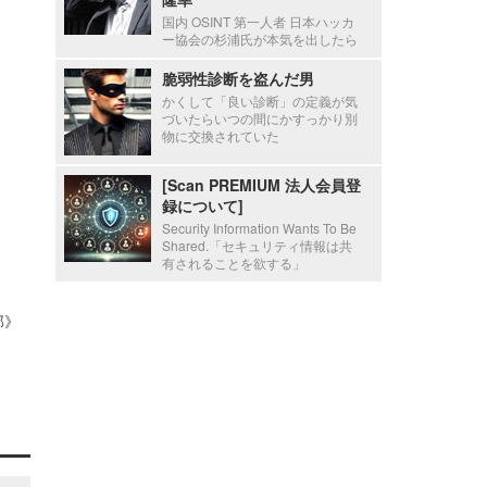
国内 OSINT 第一人者 日本ハッカ
ー協会の杉浦氏が本気を出したら
脆弱性診断を盗んだ男
かくして「良い診断」の定義が気
づいたらいつの間にかすっかり別
物に交換されていた
[Scan PREMIUM 法人会員登
録について]
Security Information Wants To Be
Shared.「セキュリティ情報は共
有されることを欲する」
部》