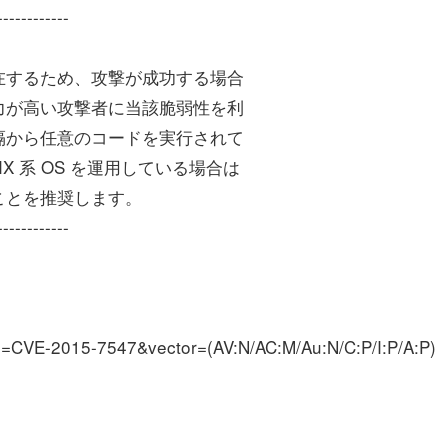
------------
在するため、攻撃が成功する場合
力が高い攻撃者に当該脆弱性を利
隔から任意のコードを実行されて
IX 系 OS を運用している場合は
ことを推奨します。
------------
ame=CVE-2015-7547&vector=(AV:N/AC:M/Au:N/C:P/I:P/A:P)