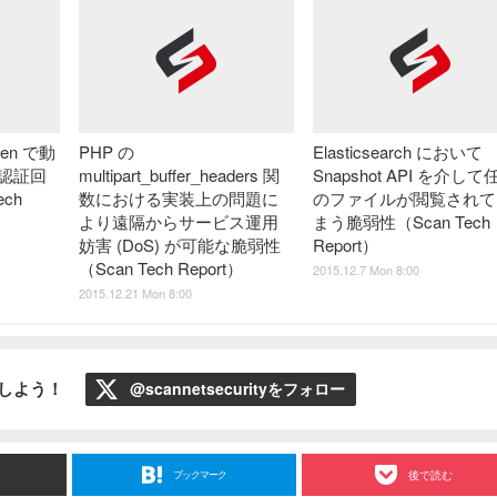
reen で動
PHP の
Elasticsearch において
の認証回
multipart_buffer_headers 関
Snapshot API を介して
ch
数における実装上の問題に
のファイルが閲覧されて
より遠隔からサービス運用
まう脆弱性（Scan Tech
妨害 (DoS) が可能な脆弱性
Report）
（Scan Tech Report）
2015.12.7 Mon 8:00
2015.12.21 Mon 8:00
ローしよう！
@scannetsecurityをフォロー
ブックマーク
後で読む