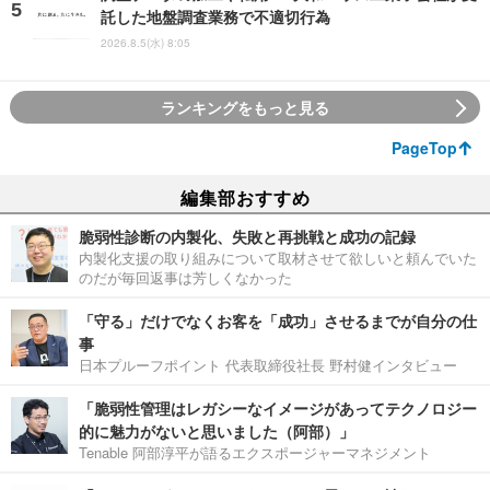
託した地盤調査業務で不適切行為
2026.8.5(水) 8:05
ランキングをもっと見る
PageTop
編集部おすすめ
脆弱性診断の内製化、失敗と再挑戦と成功の記録
内製化支援の取り組みについて取材させて欲しいと頼んでいた
のだが毎回返事は芳しくなかった
「守る」だけでなくお客を「成功」させるまでが自分の仕
事
日本プルーフポイント 代表取締役社長 野村健インタビュー
「脆弱性管理はレガシーなイメージがあってテクノロジー
的に魅力がないと思いました（阿部）」
Tenable 阿部淳平が語るエクスポージャーマネジメント