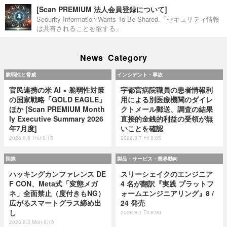
[Scan PREMIUM 法人会員登録について]
Security Information Wants To Be Shared.「セキュリティ情報
は共有されることを欲する」
News Category
脆弱性と脅威
インシデント・事故
官民連携の米 AI × 脆弱性対策
宇都宮病院職員の患者情報利
の国家戦略「GOLD EAGLE」
用による別医療機関のダイレ
ほか [Scan PREMIUM Month
クトメール郵送、調査の結果
ly Executive Summary 2026
直接的金銭的利益の受領が無
年7月度]
いことを確認
2026.8.6 Thu 8:15
2026.8.7 Fri 8:05
国際
製品・サービス・業界動向
ハッキングカンファレンス DE
スリーシェイクのエンジニア
F CON、Meta式「変態メガ
4 名が翻訳『実践 プラットフ
ネ」全面禁止（度付きもNG）
ォームエンジニアリング』8 /
広がるスマートグラス締め出
24 発売
し
2026.8.7 Fri 8:00
2026.8.3 Mon 8:15