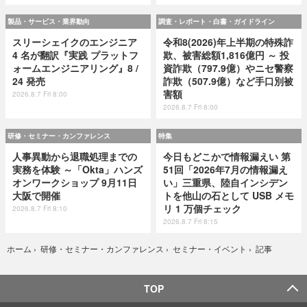
製品・サービス・業界動向
調査・レポート・白書・ガイドライン
スリーシェイクのエンジニア
令和8(2026)年上半期の特殊詐
4 名が翻訳『実践 プラットフ
欺、被害総額1,816億円 ～ 投
ォームエンジニアリング』8 /
資詐欺（797.9億）やニセ警察
24 発売
詐欺（507.9億）など手口別被
害額
2026.8.7 Fri 8:00
2026.8.7 Fri 8:00
研修・セミナー・カンファレンス
特集
人事異動から退職処理までの
今日もどこかで情報漏えい 第
実務を体験 ～「Okta」ハンズ
51回「2026年7月の情報漏え
オンワークショップ 9月11日
い」三重県、陸自インシデン
大阪で開催
トを他山の石として USB メモ
リ 1 万個チェック
2026.8.7 Fri 8:10
2026.8.7 Fri 8:15
記事
ホーム
›
研修・セミナー・カンファレンス
›
セミナー・イベント
›
TOP