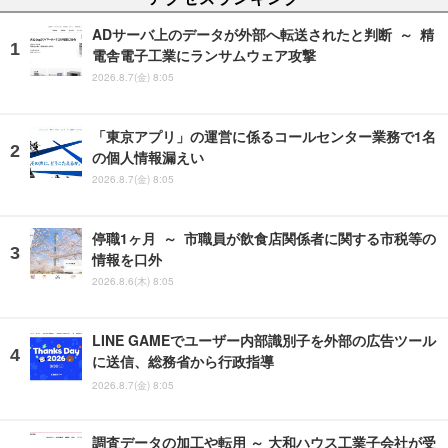
ADサーバ上のデータが外部へ転送されたと判断 ～ 精
電舎電子工業にランサムウェア攻撃
2026.8.7(金) 8:05
「東京アプリ」の運営に係るコールセンター業務で1名
の個人情報漏えい
2026.8.7(金) 8:05
停職1ヶ月 ～ 市職員が飲食店関係者に関する市税等の
情報を口外
2026.8.6(木) 8:05
LINE GAMEでユーザー内部識別子を外部の広告ツール
に送信、総務省から行政指導
2026.8.7(金) 8:05
調査データの加工や転用 ～ 大和ハウス工業子会社が受