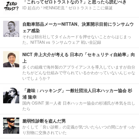
「これってゼロトラストなの？」と思ったら読むべき
ID 起点の “ HENNGE流 ” ゼロトラストここに爆誕
自動車部品メーカーNITTAN、決算開示目前にランサムウ
ェア感染
それは朝出社してタイムカードを押せないことからはじまっ
た。NITTAN vs ランサムウェア 戦い全記録
NICT 井上大介が考える 日本の「セキュリティ自給率」向
上
多くの組織で海外製のアプライアンスを導入していますが自分
たちがどんな仕組みで守られているかわかっていないんじゃな
いでしょうか？
「趣味：ハッキング」一般社団法人日本ハッカー協会 杉
浦 隆幸
国内 OSINT 第一人者 日本ハッカー協会の杉浦氏が本気を出し
たら
脆弱性診断を盗んだ男
かくして「良い診断」の定義が気づいたらいつの間にかすっか
り別物に交換されていた