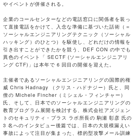
やイベントが併催される。
企業のコールセンターなどの電話窓口に関係者を装っ
て直接電話をかけて、入念な準備に基づいた話術（＝
ソーシャルエンジニアリングテクニック（ソーシャル
ハッキング）のひとつ）を駆使し、どれだけの情報を
引き出すことができたかを競う、DEF CON の中でも
異色のイベント「 SECTF (ソーシャルエンジニアリ
ング CTF)」は本年で 6 回目の開催を迎えた。
主催者であるソーシャルエンジニアリングの国際的権
威 Chris Hadnagy （クリス・ハドナジー）氏と、同
僚の Michele Fincher（ミシェル・フィンチャー）
氏、そして、日本でのソーシャルエンジニアリングの
教育プログラム展開を検討する、株式会社アズジェン
トのセキュリティ・プラス ラボ所長の 駒瀬 彰彦 氏の
3 名へのインタビュー後篇では、日本の大規模漏えい
事故によって注目が集まった、標的型攻撃メール訓練