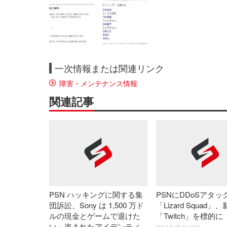
一次情報または関連リンク
障害・メンテナンス情報
関連記事
PSN ハッキングに関する集
PSNにDDoSアタッ
団訴訟、Sony は 1,500 万ド
「Lizard Squad」
ルの現金とゲームで退けた
「Twitch」を標的に
い～盗まれたアイデンティ
2014.8.29 Fri 8:00