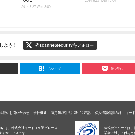
2014.8.27 Wed 8:00
ローしよう！
@scannetsecurityをフォロー
ブックマーク
後で読む
掲載のお問い合わせ
会社概要
特定商取引法に基づく表記
個人情報保護方針
イー
ecurity は、株式会社イード（東証グロース
株式会社イードは、
するサービスです。
業者に対して付与さ