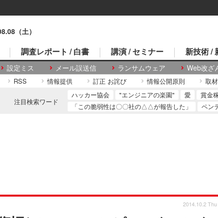
.08.08（土）
調査レポート / 白書
講演 / セミナー
新技術 /
設定ミス
メール誤送信
ランサムウェア
Web改ざ
RSS
情報提供
訂正 お詫び
情報公開原則
取材
ハッカー協会
"エンジニアの楽園"
愛
賞金
注目検索ワード
「この脆弱性は〇〇社の△△が報告した」
ペン
2014.10.2 Thu