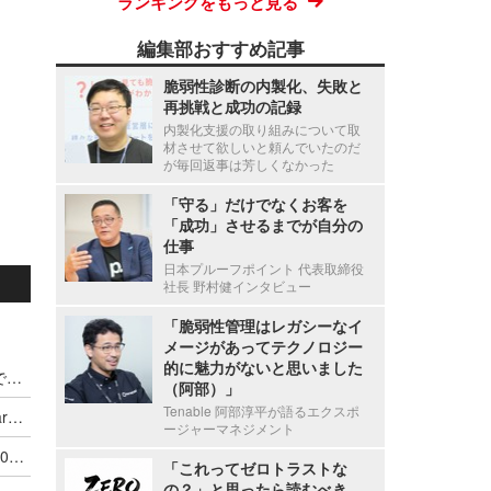
ランキングをもっと見る
編集部おすすめ記事
脆弱性診断の内製化、失敗と
再挑戦と成功の記録
内製化支援の取り組みについて取
材させて欲しいと頼んでいたのだ
が毎回返事は芳しくなかった
「守る」だけでなくお客を
「成功」させるまでが自分の
仕事
日本プルーフポイント 代表取締役
社長 野村健インタビュー
「脆弱性管理はレガシーなイ
メージがあってテクノロジー
的に魅力がないと思いました
PSNで9月7日12時10分頃より障害発生、現時点で原因は不明(ソニー・インタラクティブエンタテインメント)
（阿部）」
Tenable 阿部淳平が語るエクスポ
11月27日深夜からのPSN障害、ハッカー集団Lizard Squadが関与か
ージャーマネジメント
ハッカー集団「Lizard Squad」のメンバー、50,700件におよぶコンピューター犯罪に関与したとして逮捕される
「これってゼロトラストな
の？」と思ったら読むべき