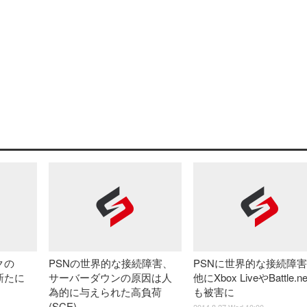
クの
PSNの世界的な接続障害、
PSNに世界的な接続障
、新たに
サーバーダウンの原因は人
他にXbox LiveやBattle.n
為的に与えられた高負荷
も被害に
(SCE)
2014.8.27 Wed 10:00