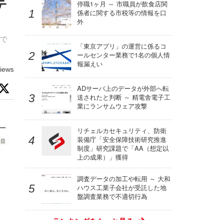
テ
停職1ヶ月 ～ 市職員が飲食店関
係者に関する市税等の情報を口
外
）で
「東京アプリ」の運営に係るコ
ールセンター業務で1名の個人情
報漏えい
iews
ADサーバ上のデータが外部へ転
送されたと判断 ～ 精電舎電子工
業にランサムウェア攻撃
リチェルカセキュリティ、防衛
装備庁「安全保障技術研究推進
制度」研究課題で「AA（想定以
上の成果）」獲得
調査データの加工や転用 ～ 大和
ハウス工業子会社が受託した地
盤調査業務で不適切行為