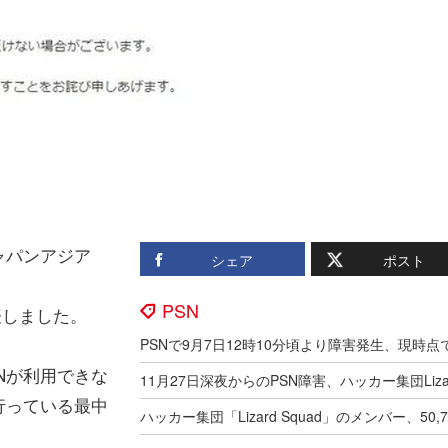
ャパンアジア
シェア
ポスト
PSN
表しました。
PSNが利用できな
行っている最中
。