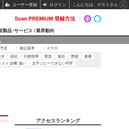
ユーザー登録
ログイン
こんにちは、ゲストさん
Scan PREMIUM 登録方法
 新製品･サービス / 業界動向
ん
予定
表記基準
スマホ
稼ぎ
訴訟
行政指導
更迭
退任
懲戒
逮捕
テスト 診断 違い
文字コピーできないPDF
アクセスランキング
 22:30