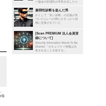
ー協会の杉浦氏が本気を出したら
脆弱性診断を盗んだ男
かくして「良い診断」の定義が気
づいたらいつの間にかすっかり別
物に交換されていた
[Scan PREMIUM 法人会員登
録について]
Security Information Wants To Be
Shared.「セキュリティ情報は共
有されることを欲する」
害、
et等