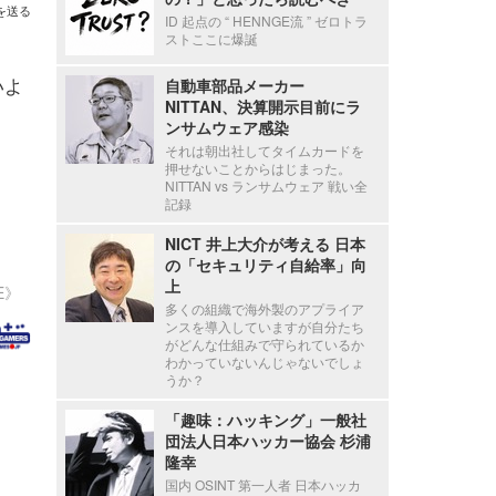
を送る
ID 起点の “ HENNGE流 ” ゼロトラ
ストここに爆誕
いよ
自動車部品メーカー
NITTAN、決算開示目前にラ
ンサムウェア感染
それは朝出社してタイムカードを
押せないことからはじまった。
NITTAN vs ランサムウェア 戦い全
記録
NICT 井上大介が考える 日本
の「セキュリティ自給率」向
上
E》
多くの組織で海外製のアプライア
ンスを導入していますが自分たち
がどんな仕組みで守られているか
わかっていないんじゃないでしょ
うか？
「趣味：ハッキング」一般社
団法人日本ハッカー協会 杉浦
隆幸
国内 OSINT 第一人者 日本ハッカ