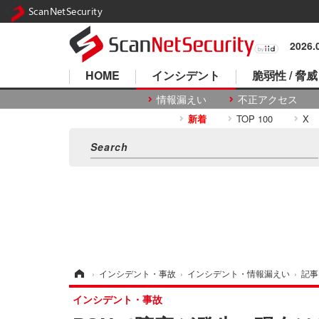
ScanNetSecurity
2026
HOME
インシデント
脆弱性 / 脅威
情報漏えい
不正アクセス
新着
TOP 100
X
ホーム
›
インシデント・事故
›
インシデント・情報漏えい
›
記事
インシデント・事故