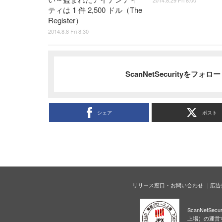
ティは 1 件 2,500 ドル（The
Register）
2014.8.8 Fri 8:30
ScanNetSecurityをフォ
シェア
ポスト
リリース窓口・お問い合わせ
広告
ScanNetS
上場）の運営