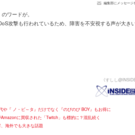
編集部にメッセージ
」のワードが。
DDoS攻撃も行われているため、障害を不安視する声が大き
《すしし@INSID
代や『 ノ・ビ～タ』だけでなく『のびのび BOY』もお得に
」がAmazonに買収された「Twitch」も標的に？混乱続く
害、海外でも大きな話題