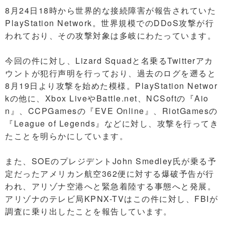
8月24日18時から世界的な接続障害が報告されていた
PlayStation Network。世界規模でのDDoS攻撃が行
われており、その攻撃対象は多岐にわたっています。
今回の件に対し、Lizard Squadと名乗るTwitterアカ
ウントが犯行声明を行っており、過去のログを遡ると
8月19日より攻撃を始めた模様。PlayStation Networ
kの他に、Xbox LiveやBattle.net、NCSoftの『Aio
n』、CCPGamesの『EVE Online』、RiotGamesの
『League of Legends』などに対し、攻撃を行ってき
たことを明らかにしています。
また、SOEのプレジデントJohn Smedley氏が乗る予
定だったアメリカン航空362便に対する爆破予告が行
われ、アリゾナ空港へと緊急着陸する事態へと発展。
アリゾナのテレビ局KPNX-TVはこの件に対し、FBIが
調査に乗り出したことを報告しています。