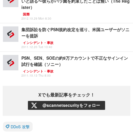
いと語る〜彼らがバラ園を約束したことは無い（The Reg
ister）
国際
2012.10.29 Mon 8:30
集団訴訟を防ぐPSN規約改定を巡り、米国ユーザーがソニ
ーを提訴
インシデント・事故
2011.12.20 Tue 13:40
PSN、SEN、SOEの約9万アカウントで不正なサインイン
試行を確認（ソニー）
インシデント・事故
2011.10.13 Thu 8:00
Xでも最新記事をチェック！
@scannetsecurityをフォロー
DDoS 攻撃