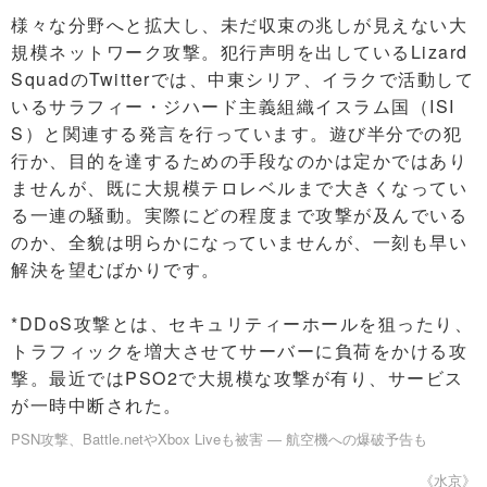
様々な分野へと拡大し、未だ収束の兆しが見えない大
規模ネットワーク攻撃。犯行声明を出しているLizard
SquadのTwitterでは、中東シリア、イラクで活動して
いるサラフィー・ジハード主義組織イスラム国（ISI
S）と関連する発言を行っています。遊び半分での犯
行か、目的を達するための手段なのかは定かではあり
ませんが、既に大規模テロレベルまで大きくなってい
る一連の騒動。実際にどの程度まで攻撃が及んでいる
のか、全貌は明らかになっていませんが、一刻も早い
解決を望むばかりです。
*DDoS攻撃とは、セキュリティーホールを狙ったり、
トラフィックを増大させてサーバーに負荷をかける攻
撃。最近ではPSO2で大規模な攻撃が有り、サービス
が一時中断された。
PSN攻撃、Battle.netやXbox Liveも被害 ― 航空機への爆破予告も
《水京》