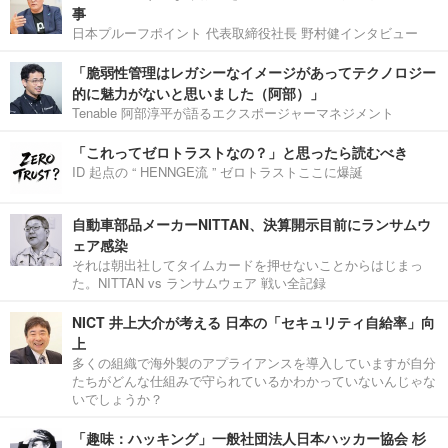
事
日本プルーフポイント 代表取締役社長 野村健インタビュー
「脆弱性管理はレガシーなイメージがあってテクノロジー
的に魅力がないと思いました（阿部）」
Tenable 阿部淳平が語るエクスポージャーマネジメント
「これってゼロトラストなの？」と思ったら読むべき
ID 起点の “ HENNGE流 ” ゼロトラストここに爆誕
自動車部品メーカーNITTAN、決算開示目前にランサムウ
ェア感染
それは朝出社してタイムカードを押せないことからはじまっ
た。NITTAN vs ランサムウェア 戦い全記録
NICT 井上大介が考える 日本の「セキュリティ自給率」向
上
多くの組織で海外製のアプライアンスを導入していますが自分
たちがどんな仕組みで守られているかわかっていないんじゃな
いでしょうか？
「趣味：ハッキング」一般社団法人日本ハッカー協会 杉