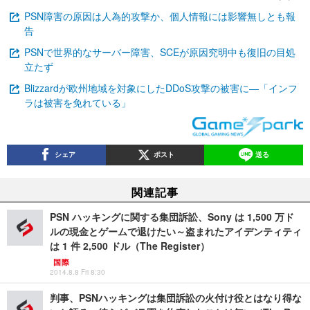
PSN障害の原因は人為的攻撃か、個人情報には影響無しとも報
告
PSNで世界的なサーバー障害、SCEが原因究明中も復旧の目処
立たず
Blizzardが欧州地域を対象にしたDDoS攻撃の被害に―「インフ
ラは被害を免れている」
シェア
ポスト
送る
関連記事
PSN ハッキングに関する集団訴訟、Sony は 1,500 万ド
ルの現金とゲームで退けたい～盗まれたアイデンティティ
は 1 件 2,500 ドル（The Register）
国際
2014.8.8 Fri 8:30
判事、PSNハッキングは集団訴訟の火付け役とはなり得な