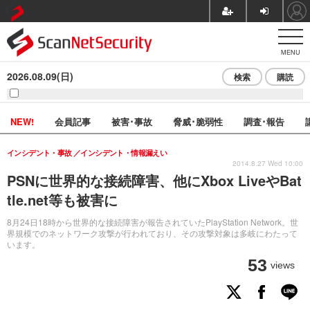
MENU
2026.08.09(日)
検索
購読
NEW!
会員記事
被害･事故
脅威･脆弱性
調査･報告
インシデント・事故
インシデント・情報漏えい
2014.8.27 Wed 10:00
PSNに世界的な接続障害、他にXbox LiveやBat
tle.net等も被害に
8月24日18時から世界的な接続障害が報告されていたPlayStation Network。世
界規模でのネットワーク攻撃が行われており、その攻撃対象は多岐にわたって
います。
53
views