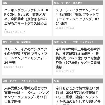
国際
製品・サービス・業界動向
ハッキングカンファレンス DE
スリーシェイクのエンジニア
F CON、Meta式「変態メガ
4 名が翻訳『実践 プラットフ
ネ」全面禁止（度付きもNG）
ォームエンジニアリング』8 /
広がるスマートグラス締め出
24 発売
し
2026.8.7 Fri 8:00
2026.8.3 Mon 8:15
製品・サービス・業界動向
調査・レポート・白書・ガイドライン
スリーシェイクのエンジニア
令和8(2026)年上半期の特殊詐
4 名が翻訳『実践 プラットフ
欺、被害総額1,816億円 ～ 投
ォームエンジニアリング』8 /
資詐欺（797.9億）やニセ警察
24 発売
詐欺（507.9億）など手口別被
害額
2026.8.7 Fri 8:00
2026.8.7 Fri 8:00
研修・セミナー・カンファレンス
特集
人事異動から退職処理までの
今日もどこかで情報漏えい 第
実務を体験 ～「Okta」ハンズ
51回「2026年7月の情報漏え
オンワークショップ 9月11日
い」三重県、陸自インシデン
大阪で開催
トを他山の石として USB メモ