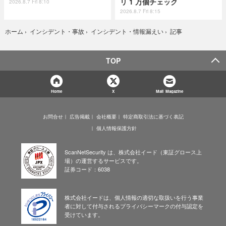
リ 1 万個チェック
2026.8.7 Fri 8:10
2026.8.7 Fri 8:15
記事
ホーム
›
インシデント・事故
›
インシデント・情報漏えい
›
TOP
Home
X
Mail Magazine
お問合せ
広告掲載
会社概要
特定商取引法に基づく表記
個人情報保護方針
ScanNetSecurity は、株式会社イード（東証グロース上
場）の運営するサービスです。
証券コード：6038
株式会社イードは、個人情報の適切な取扱いを行う事業
者に対して付与されるプライバシーマークの付与認定を
受けています。