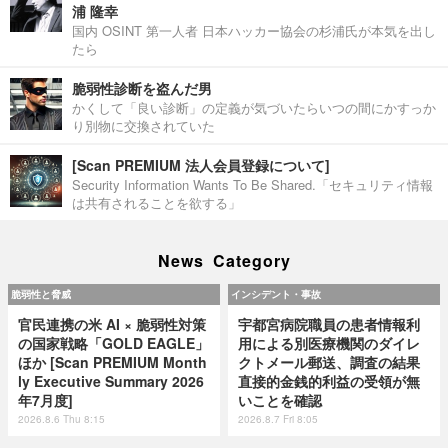
浦 隆幸
国内 OSINT 第一人者 日本ハッカー協会の杉浦氏が本気を出し
たら
脆弱性診断を盗んだ男
かくして「良い診断」の定義が気づいたらいつの間にかすっか
り別物に交換されていた
[Scan PREMIUM 法人会員登録について]
Security Information Wants To Be Shared.「セキュリティ情報
は共有されることを欲する」
News Category
脆弱性と脅威
インシデント・事故
官民連携の米 AI × 脆弱性対策
宇都宮病院職員の患者情報利
の国家戦略「GOLD EAGLE」
用による別医療機関のダイレ
ほか [Scan PREMIUM Month
クトメール郵送、調査の結果
ly Executive Summary 2026
直接的金銭的利益の受領が無
年7月度]
いことを確認
2026.8.6 Thu 8:15
2026.8.7 Fri 8:05