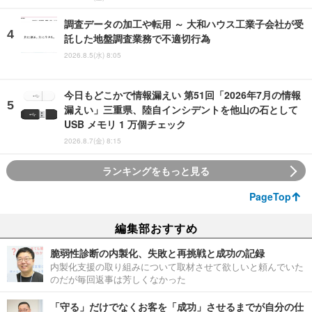
調査データの加工や転用 ～ 大和ハウス工業子会社が受
託した地盤調査業務で不適切行為
2026.8.5(水) 8:05
今日もどこかで情報漏えい 第51回「2026年7月の情報
漏えい」三重県、陸自インシデントを他山の石として
USB メモリ 1 万個チェック
2026.8.7(金) 8:15
ランキングをもっと見る
PageTop
編集部おすすめ
脆弱性診断の内製化、失敗と再挑戦と成功の記録
内製化支援の取り組みについて取材させて欲しいと頼んでいた
のだが毎回返事は芳しくなかった
「守る」だけでなくお客を「成功」させるまでが自分の仕