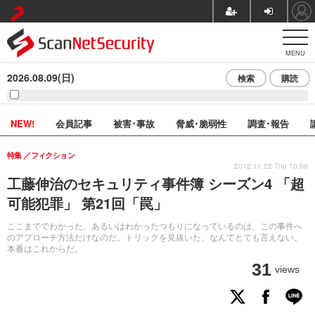
MENU
2026.08.09(日)
検索
購読
NEW!
会員記事
被害･事故
脅威･脆弱性
調査･報告
特集
フィクション
2012.11.22 Thu 10:00
工藤伸治のセキュリティ事件簿 シーズン4 「超
可能犯罪」 第21回「罠」
ここまででわかった、あるいはわかったつもりになっているのは、この事件へ
のアプローチ方法だけなのだ。トリックを見抜いた、なんてとても言えない。
本番はこれからだ。
31
views