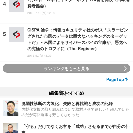
費者協会）
2000.7.19(水) 12:00
CISPA 論争：情報セキュリティ社のボス「スラーピン
グされた市民のデータは巨大なハッキングのターゲッ
トだ」～米国によるサイバースパイの宝庫が、悪党へ
の究極のトロフィに（The Register）
2013.5.7(火) 8:30
ランキングをもっと見る
PageTop
編集部おすすめ
脆弱性診断の内製化、失敗と再挑戦と成功の記録
内製化支援の取り組みについて取材させて欲しいと頼んでいた
のだが毎回返事は芳しくなかった
「守る」だけでなくお客を「成功」させるまでが自分の仕
事