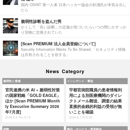
国内 OSINT 第一人者 日本ハッカー協会の杉浦氏が本気を出し
たら
脆弱性診断を盗んだ男
かくして「良い診断」の定義が気づいたらいつの間にかすっか
り別物に交換されていた
[Scan PREMIUM 法人会員登録について]
Security Information Wants To Be Shared.「セキュリティ情報
は共有されることを欲する」
News Category
脆弱性と脅威
インシデント・事故
官民連携の米 AI × 脆弱性対策
宇都宮病院職員の患者情報利
の国家戦略「GOLD EAGLE」
用による別医療機関のダイレ
ほか [Scan PREMIUM Month
クトメール郵送、調査の結果
ly Executive Summary 2026
直接的金銭的利益の受領が無
年7月度]
いことを確認
2026.8.6 Thu 8:15
2026.8.7 Fri 8:05
国際
製品・サービス・業界動向