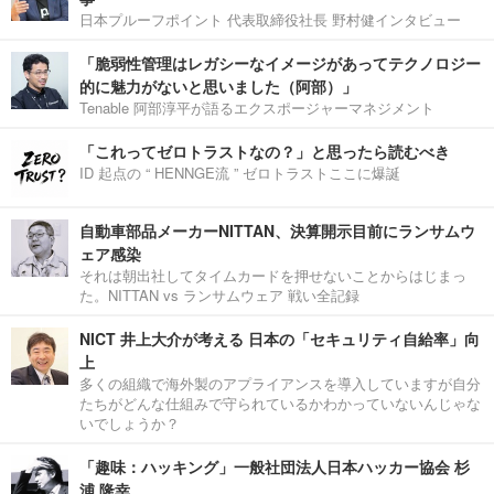
日本プルーフポイント 代表取締役社長 野村健インタビュー
「脆弱性管理はレガシーなイメージがあってテクノロジー
的に魅力がないと思いました（阿部）」
Tenable 阿部淳平が語るエクスポージャーマネジメント
「これってゼロトラストなの？」と思ったら読むべき
ID 起点の “ HENNGE流 ” ゼロトラストここに爆誕
自動車部品メーカーNITTAN、決算開示目前にランサムウ
ェア感染
それは朝出社してタイムカードを押せないことからはじまっ
た。NITTAN vs ランサムウェア 戦い全記録
NICT 井上大介が考える 日本の「セキュリティ自給率」向
上
多くの組織で海外製のアプライアンスを導入していますが自分
たちがどんな仕組みで守られているかわかっていないんじゃな
いでしょうか？
「趣味：ハッキング」一般社団法人日本ハッカー協会 杉
浦 隆幸