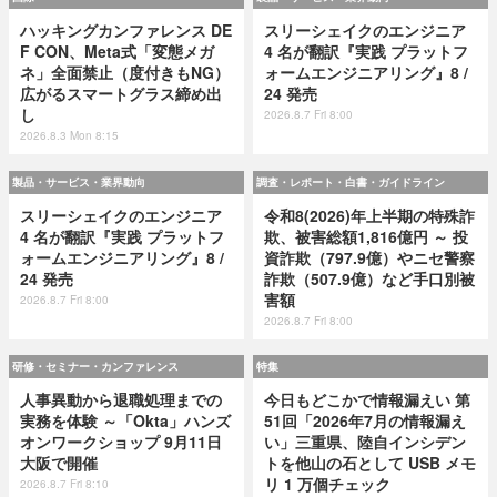
ハッキングカンファレンス DE
スリーシェイクのエンジニア
F CON、Meta式「変態メガ
4 名が翻訳『実践 プラットフ
ネ」全面禁止（度付きもNG）
ォームエンジニアリング』8 /
広がるスマートグラス締め出
24 発売
し
2026.8.7 Fri 8:00
2026.8.3 Mon 8:15
製品・サービス・業界動向
調査・レポート・白書・ガイドライン
スリーシェイクのエンジニア
令和8(2026)年上半期の特殊詐
4 名が翻訳『実践 プラットフ
欺、被害総額1,816億円 ～ 投
ォームエンジニアリング』8 /
資詐欺（797.9億）やニセ警察
24 発売
詐欺（507.9億）など手口別被
害額
2026.8.7 Fri 8:00
2026.8.7 Fri 8:00
研修・セミナー・カンファレンス
特集
人事異動から退職処理までの
今日もどこかで情報漏えい 第
実務を体験 ～「Okta」ハンズ
51回「2026年7月の情報漏え
オンワークショップ 9月11日
い」三重県、陸自インシデン
大阪で開催
トを他山の石として USB メモ
リ 1 万個チェック
2026.8.7 Fri 8:10