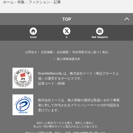
記事
ホーム
›
特集
›
フィクション
›
TOP
Home
X
Mail Magazine
お問合せ
広告掲載
会社概要
特定商取引法に基づく表記
個人情報保護方針
ScanNetSecurity は、株式会社イード（東証グロース上
場）の運営するサービスです。
証券コード：6038
株式会社イードは、個人情報の適切な取扱いを行う事業
者に対して付与されるプライバシーマークの付与認定を
受けています。
紹介した商品/サービスを購入、契約した場合に、
売上の一部が弊社サイトに還元されることがあります。
当サイトに掲載の記事・見出し・写真・画像の無断転載を禁じます。