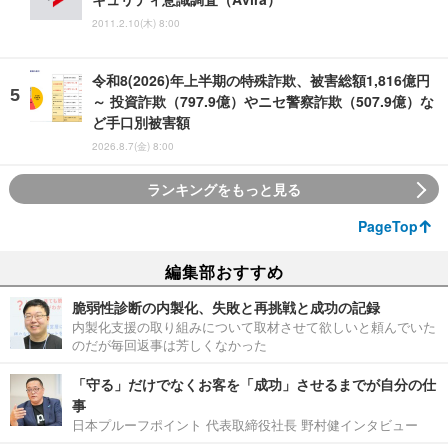
2011.2.10(木) 8:00
令和8(2026)年上半期の特殊詐欺、被害総額1,816億円
～ 投資詐欺（797.9億）やニセ警察詐欺（507.9億）な
ど手口別被害額
2026.8.7(金) 8:00
ランキングをもっと見る
PageTop
編集部おすすめ
脆弱性診断の内製化、失敗と再挑戦と成功の記録
内製化支援の取り組みについて取材させて欲しいと頼んでいた
のだが毎回返事は芳しくなかった
「守る」だけでなくお客を「成功」させるまでが自分の仕
事
日本プルーフポイント 代表取締役社長 野村健インタビュー