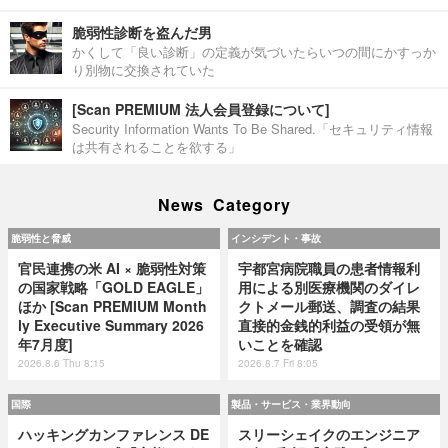
脆弱性診断を盗んだ男
かくして「良い診断」の定義が気づいたらいつの間にかすっか
り別物に交換されていた
[Scan PREMIUM 法人会員登録について]
Security Information Wants To Be Shared.「セキュリティ情報
は共有されることを欲する」
News Category
脆弱性と脅威
インシデント・事故
官民連携の米 AI × 脆弱性対策
宇都宮病院職員の患者情報利
の国家戦略「GOLD EAGLE」
用による別医療機関のダイレ
ほか [Scan PREMIUM Month
クトメール郵送、調査の結果
ly Executive Summary 2026
直接的金銭的利益の受領が無
年7月度]
いことを確認
2026.8.6 Thu 8:15
2026.8.7 Fri 8:05
国際
製品・サービス・業界動向
ハッキングカンファレンス DE
スリーシェイクのエンジニア