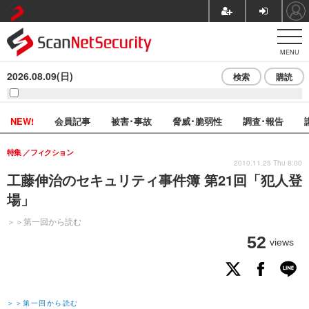
MENU
2026.08.09(日)
検索
購読
NEW!
会員記事
被害･事故
脅威･脆弱性
調査･報告
特集
フィクション
2010.11.25 Thu 8:00
工藤伸治のセキュリティ事件簿 第21回「犯人登
場」
＞＞第一回から読む
52
views
＞＞第一回から読む