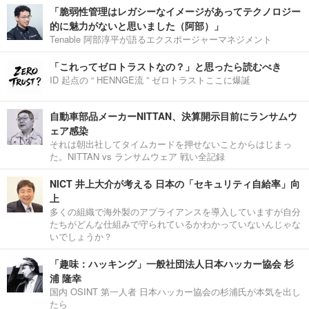
「脆弱性管理はレガシーなイメージがあってテクノロジー
的に魅力がないと思いました（阿部）」
Tenable 阿部淳平が語るエクスポージャーマネジメント
「これってゼロトラストなの？」と思ったら読むべき
ID 起点の “ HENNGE流 ” ゼロトラストここに爆誕
自動車部品メーカーNITTAN、決算開示目前にランサムウ
ェア感染
それは朝出社してタイムカードを押せないことからはじまっ
た。NITTAN vs ランサムウェア 戦い全記録
NICT 井上大介が考える 日本の「セキュリティ自給率」向
上
多くの組織で海外製のアプライアンスを導入していますが自分
たちがどんな仕組みで守られているかわかっていないんじゃな
いでしょうか？
「趣味：ハッキング」一般社団法人日本ハッカー協会 杉
浦 隆幸
国内 OSINT 第一人者 日本ハッカー協会の杉浦氏が本気を出し
たら