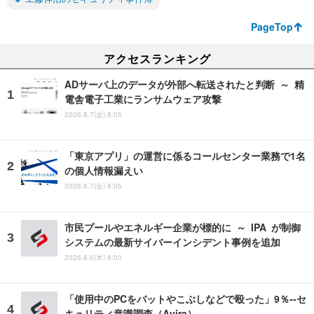
PageTop
アクセスランキング
ADサーバ上のデータが外部へ転送されたと判断 ～ 精
電舎電子工業にランサムウェア攻撃
2026.8.7(金) 8:05
「東京アプリ」の運営に係るコールセンター業務で1名
の個人情報漏えい
2026.8.7(金) 8:05
市民プールやエネルギー企業が標的に ～ IPA が制御
システムの最新サイバーインシデント事例を追加
2026.8.6(木) 8:00
「使用中のPCをバットやこぶしなどで殴った」9％--セ
キュリティ意識調査（Avira）