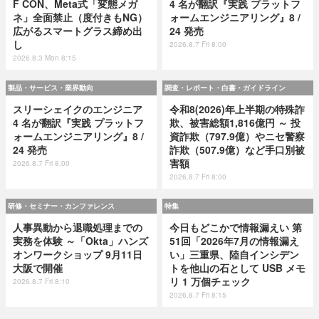
F CON、Meta式「変態メガ
4 名が翻訳『実践 プラットフ
ネ」全面禁止（度付きもNG）
ォームエンジニアリング』8 /
広がるスマートグラス締め出
24 発売
し
2026.8.7 Fri 8:00
2026.8.3 Mon 8:15
製品・サービス・業界動向
調査・レポート・白書・ガイドライン
スリーシェイクのエンジニア
令和8(2026)年上半期の特殊詐
4 名が翻訳『実践 プラットフ
欺、被害総額1,816億円 ～ 投
ォームエンジニアリング』8 /
資詐欺（797.9億）やニセ警察
24 発売
詐欺（507.9億）など手口別被
害額
2026.8.7 Fri 8:00
2026.8.7 Fri 8:00
研修・セミナー・カンファレンス
特集
人事異動から退職処理までの
今日もどこかで情報漏えい 第
実務を体験 ～「Okta」ハンズ
51回「2026年7月の情報漏え
オンワークショップ 9月11日
い」三重県、陸自インシデン
大阪で開催
トを他山の石として USB メモ
リ 1 万個チェック
2026.8.7 Fri 8:10
2026.8.7 Fri 8:15