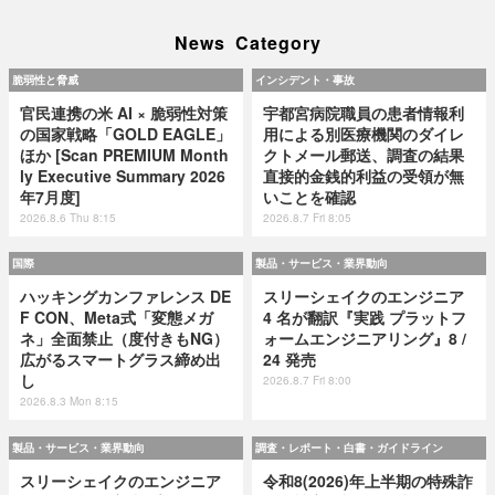
News Category
脆弱性と脅威
インシデント・事故
官民連携の米 AI × 脆弱性対策
宇都宮病院職員の患者情報利
の国家戦略「GOLD EAGLE」
用による別医療機関のダイレ
ほか [Scan PREMIUM Month
クトメール郵送、調査の結果
ly Executive Summary 2026
直接的金銭的利益の受領が無
年7月度]
いことを確認
2026.8.6 Thu 8:15
2026.8.7 Fri 8:05
国際
製品・サービス・業界動向
ハッキングカンファレンス DE
スリーシェイクのエンジニア
F CON、Meta式「変態メガ
4 名が翻訳『実践 プラットフ
ネ」全面禁止（度付きもNG）
ォームエンジニアリング』8 /
広がるスマートグラス締め出
24 発売
し
2026.8.7 Fri 8:00
2026.8.3 Mon 8:15
製品・サービス・業界動向
調査・レポート・白書・ガイドライン
スリーシェイクのエンジニア
令和8(2026)年上半期の特殊詐