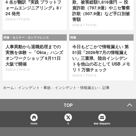
4 名が翻訳『実践 プラットフ
欺、被害総額1,816億円 ～ 投
ォームエンジニアリング』8 /
資詐欺（797.9億）やニセ警察
24 発売
詐欺（507.9億）など手口別被
害額
2026.8.7 Fri 8:00
2026.8.7 Fri 8:00
研修・セミナー・カンファレンス
特集
人事異動から退職処理までの
今日もどこかで情報漏えい 第
実務を体験 ～「Okta」ハンズ
51回「2026年7月の情報漏え
オンワークショップ 9月11日
い」三重県、陸自インシデン
大阪で開催
トを他山の石として USB メモ
リ 1 万個チェック
2026.8.7 Fri 8:10
2026.8.7 Fri 8:15
記事
ホーム
›
インシデント・事故
›
インシデント・情報漏えい
›
TOP
Home
X
Mail Magazine