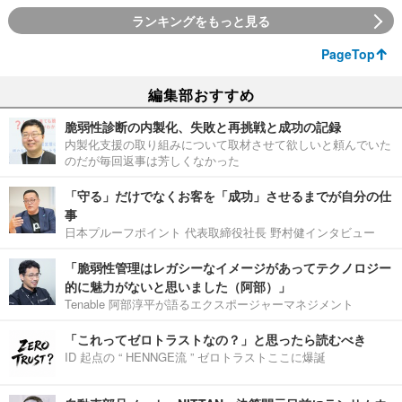
ランキングをもっと見る
PageTop
編集部おすすめ
脆弱性診断の内製化、失敗と再挑戦と成功の記録
内製化支援の取り組みについて取材させて欲しいと頼んでいた
のだが毎回返事は芳しくなかった
「守る」だけでなくお客を「成功」させるまでが自分の仕
事
日本プルーフポイント 代表取締役社長 野村健インタビュー
「脆弱性管理はレガシーなイメージがあってテクノロジー
的に魅力がないと思いました（阿部）」
Tenable 阿部淳平が語るエクスポージャーマネジメント
「これってゼロトラストなの？」と思ったら読むべき
ID 起点の “ HENNGE流 ” ゼロトラストここに爆誕