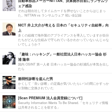
自動車部品メーカーNITTAN、決算開示目前にランサムウ
ェア感染
それは朝出社してタイムカードを押せないことからはじまっ
た。NITTAN vs ランサムウェア 戦い全記録
NICT 井上大介が考える 日本の「セキュリティ自給率」向
上
多くの組織で海外製のアプライアンスを導入していますが自分
たちがどんな仕組みで守られているかわかっていないんじゃな
いでしょうか？
「趣味：ハッキング」一般社団法人日本ハッカー協会 杉
浦 隆幸
国内 OSINT 第一人者 日本ハッカー協会の杉浦氏が本気を出し
たら
脆弱性診断を盗んだ男
かくして「良い診断」の定義が気づいたらいつの間にかすっか
り別物に交換されていた
[Scan PREMIUM 法人会員登録について]
Security Information Wants To Be Shared.「セキュリティ情報
は共有されることを欲する」