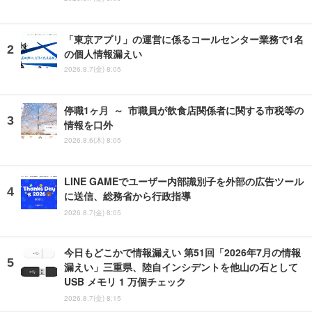
「東京アプリ」の運営に係るコールセンター業務で1名
の個人情報漏えい
2026.8.7(金) 8:05
停職1ヶ月 ～ 市職員が飲食店関係者に関する市税等の
情報を口外
2026.8.6(木) 8:05
LINE GAMEでユーザー内部識別子を外部の広告ツール
に送信、総務省から行政指導
2026.8.7(金) 8:05
今日もどこかで情報漏えい 第51回「2026年7月の情報
漏えい」三重県、陸自インシデントを他山の石として
USB メモリ 1 万個チェック
2026.8.7(金) 8:15