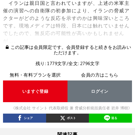
イランは親日国と言われていますが、上述の米軍主
催の演習への自衛隊の初参加により、イランの脅威ア
クターがどのような反応を示すのかは興味深いところ
です。現地メディアは特段、日本には触れていません
でしたので、無反応の可能性が高いかもしれません
が…。
この記事は会員限定です。会員登録すると続きをお読みい
ただけます。
残り: 1779文字/全文: 2796文字
無料・有料プランを選択
会員の方はこちら
いますぐ登録
ログイン
《株式会社 サイント 代表取締役 兼 脅威分析統括責任者 岩井 博樹》
シェア
ポスト
送る
関連記事