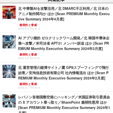
北 中華製AIを攻撃活用／北 DMARC不正利用／北 日本の
アニメ制作関与か ほか [Scan PREMIUM Monthly Execu
tive Summary 2024年4月度]
脆弱性と脅威
2024.5.9 Thu 8:10
AI アプリ標的 ゼロクリックワーム開発／北 韓国半導体企
業へ攻撃／米司法省 APT31 メンバー訴追 ほか [Scan PR
EMIUM Monthly Executive Summary 2024年3月度]
脆弱性と脅威
2024.4.9 Tue 8:10
北 運営管理の賭博サイト／露 GPSスプーフィングで飛行
妨害／安洵信息技術有限公司 社内情報流出 ほか [Scan P
REMIUM Monthly Executive Summary 2024年2月度]
脆弱性と脅威
2024.3.7 Thu 8:10
レバノン首都国際空港にハッキング／米国証券取引委員会
の X アカウント乗っ取り／SharePoint 脆弱性悪用 ほか
[Scan PREMIUM Monthly Executive Summary 2024年1
月度]