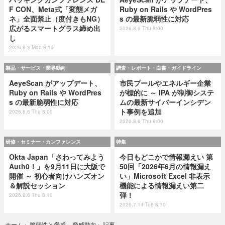
F CON、Meta式「変態メガ
Ruby on Rails や WordPres
ネ」全面禁止（度付きもNG）
s の最新脆弱性に対応
広がるスマートグラス締め出
2026.8.6 Thu 8:00
し
2026.8.3 Mon 8:15
製品・サービス・業界動向
調査・レポート・白書・ガイドライン
AeyeScan がアップデート、
市民プールやエネルギー企業
Ruby on Rails や WordPres
が標的に ～ IPA が制御システ
s の最新脆弱性に対応
ムの最新サイバーインシデン
ト事例を追加
2026.8.6 Thu 8:00
2026.8.6 Thu 8:00
研修・セミナー・カンファレンス
特集
Okta Japan「さわってみよう
今日もどこかで情報漏えい 第
Auth0！」を9月11日に大阪で
50回「2026年6月の情報漏え
開催 ～ 初心者向けハンズオン
い」Microsoft Excel 非表示
＆解説セッション
機能による情報漏えい第二
弾！
2026.8.6 Thu 8:10
2026.7.14 Tue 8:10
記事
ホーム
›
脆弱性と脅威
›
脅威動向
›