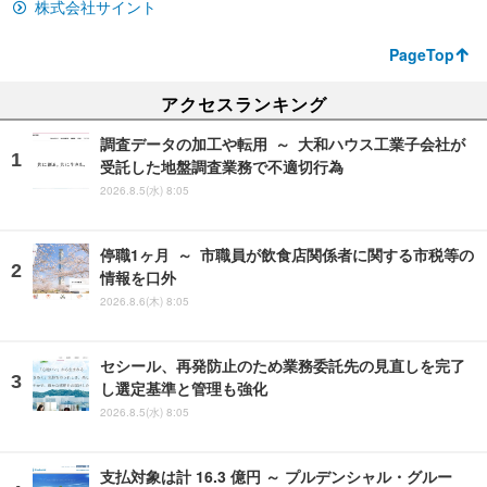
株式会社サイント
PageTop
アクセスランキング
調査データの加工や転用 ～ 大和ハウス工業子会社が
受託した地盤調査業務で不適切行為
2026.8.5(水) 8:05
停職1ヶ月 ～ 市職員が飲食店関係者に関する市税等の
情報を口外
2026.8.6(木) 8:05
セシール、再発防止のため業務委託先の見直しを完了
し選定基準と管理も強化
2026.8.5(水) 8:05
支払対象は計 16.3 億円 ～ プルデンシャル・グルー