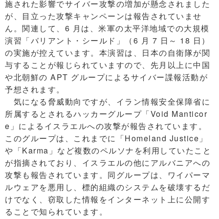
施された影響でサイバー攻撃の増加が懸念されました
が、目立った攻撃キャンペーンは報告されていませ
ん。関連して、6 月は、米軍の太平洋地域での大規模
演習「バリアント・シールド」（6 月 7 日～ 18 日）
の実施が控えています。本演習は、日本の自衛隊が関
与することが報じられていますので、先月以上に中国
や北朝鮮の APT グループによるサイバー諜報活動が
予想されます。
気になる脅威動向ですが、イラン情報安全保障省に
所属するとされるハッカーグループ「Void Manticor
e」によるイスラエルへの攻撃が報告されています。
このグループは、これまでに「Homeland Justice」
や「Karma」など複数のペルソナを利用していたこと
が指摘されており、イスラエルの他にアルバニアへの
攻撃も報告されています。同グループは、ワイパーマ
ルウェアを悪用し、標的組織のシステムを破壊するだ
けでなく、窃取した情報をインターネット上に公開す
ることで知られています。