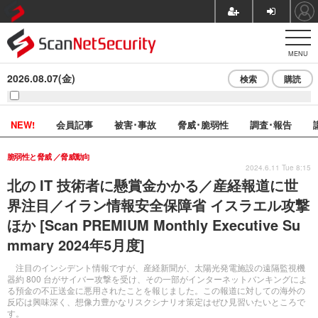
MENU
2026.08.07(金)
検索
購読
NEW!
会員記事
被害･事故
脅威･脆弱性
調査･報告
脆弱性と脅威
脅威動向
2024.6.11 Tue 8:15
北の IT 技術者に懸賞金かかる／産経報道に世
界注目／イラン情報安全保障省 イスラエル攻撃
ほか [Scan PREMIUM Monthly Executive Su
mmary 2024年5月度]
注目のインシデント情報ですが、産経新聞が、太陽光発電施設の遠隔監視機
器約 800 台がサイバー攻撃を受け、その一部がインターネットバンキングによ
る預金の不正送金に悪用されたことを報じました。この報道に対しての海外の
反応は興味深く、想像力豊かなリスクシナリオ策定はぜひ見習いたいところで
す。