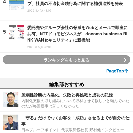
プ、社員の不適切金銭行為に関する補償進捗を発表
2026.8.4(火) 8:05
委託先やグループ会社の脅威をWebとメールで即座に
共有、NTTドコモビジネスが「docomo business RI
NK WANセキュリティ」に新機能
2026.8.5(水) 8:00
ランキングをもっと見る
PageTop
編集部おすすめ
脆弱性診断の内製化、失敗と再挑戦と成功の記録
内製化支援の取り組みについて取材させて欲しいと頼んでいた
のだが毎回返事は芳しくなかった
「守る」だけでなくお客を「成功」させるまでが自分の仕
事
日本プルーフポイント 代表取締役社長 野村健インタビュー