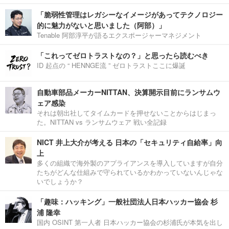
「脆弱性管理はレガシーなイメージがあってテクノロジー
的に魅力がないと思いました（阿部）」
Tenable 阿部淳平が語るエクスポージャーマネジメント
「これってゼロトラストなの？」と思ったら読むべき
ID 起点の “ HENNGE流 ” ゼロトラストここに爆誕
自動車部品メーカーNITTAN、決算開示目前にランサムウ
ェア感染
それは朝出社してタイムカードを押せないことからはじまっ
た。NITTAN vs ランサムウェア 戦い全記録
NICT 井上大介が考える 日本の「セキュリティ自給率」向
上
多くの組織で海外製のアプライアンスを導入していますが自分
たちがどんな仕組みで守られているかわかっていないんじゃな
いでしょうか？
「趣味：ハッキング」一般社団法人日本ハッカー協会 杉
浦 隆幸
国内 OSINT 第一人者 日本ハッカー協会の杉浦氏が本気を出し