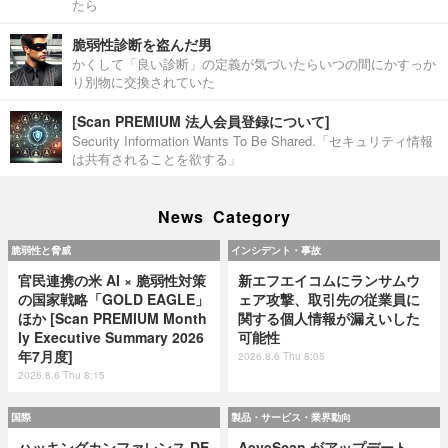
たら
脆弱性診断を盗んだ男
かくして「良い診断」の定義が気づいたらいつの間にかすっか
り別物に交換されていた
[Scan PREMIUM 法人会員登録について]
Security Information Wants To Be Shared.「セキュリティ情報
は共有されることを欲する」
News Category
脆弱性と脅威
インシデント・事故
官民連携の米 AI × 脆弱性対策
新エフエイコムにランサムウ
の国家戦略「GOLD EAGLE」
ェア攻撃、取引先の従業員に
ほか [Scan PREMIUM Month
関する個人情報が漏えいした
ly Executive Summary 2026
可能性
年7月度]
2026.8.6 Thu 8:05
2026.8.6 Thu 8:15
国際
製品・サービス・業界動向
ハッキングカンファレンス DE
AeyeScan がアップデート、