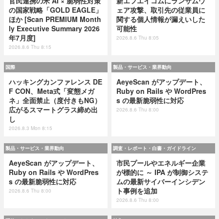
官民連携の米 AI × 脆弱性対策
新エフエイコムにランサムウ
の国家戦略「GOLD EAGLE」
ェア攻撃、取引先の従業員に
ほか [Scan PREMIUM Month
関する個人情報が漏えいした
ly Executive Summary 2026
可能性
年7月度]
2026.8.6 Thu 8:05
2026.8.6 Thu 8:15
国際
製品・サービス・業界動向
ハッキングカンファレンス DE
AeyeScan がアップデート、
F CON、Meta式「変態メガ
Ruby on Rails や WordPres
ネ」全面禁止（度付きもNG）
s の最新脆弱性に対応
広がるスマートグラス締め出
2026.8.6 Thu 8:00
し
2026.8.3 Mon 8:15
製品・サービス・業界動向
調査・レポート・白書・ガイドライン
AeyeScan がアップデート、
市民プールやエネルギー企業
Ruby on Rails や WordPres
が標的に ～ IPA が制御システ
s の最新脆弱性に対応
ムの最新サイバーインシデン
ト事例を追加
2026.8.6 Thu 8:00
2026.8.6 Thu 8:00