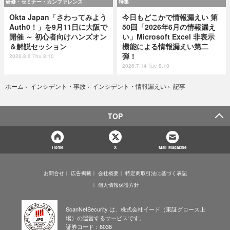
研修・セミナー・カンファレンス
特集
Okta Japan「さわってみよう
今日もどこかで情報漏えい 第
Auth0！」を9月11日に大阪で
50回「2026年6月の情報漏え
開催 ～ 初心者向けハンズオン
い」Microsoft Excel 非表示
＆解説セッション
機能による情報漏えい第二
弾！
2026.8.6 Thu 8:10
2026.7.14 Tue 8:10
記事
ホーム
›
インシデント・事故
›
インシデント・情報漏えい
›
TOP
Home
X
Mail Magazine
お問合せ
広告掲載
会社概要
特定商取引法に基づく表記
個人情報保護方針
ScanNetSecurity は、株式会社イード（東証グロース上
場）の運営するサービスです。
証券コード：6038