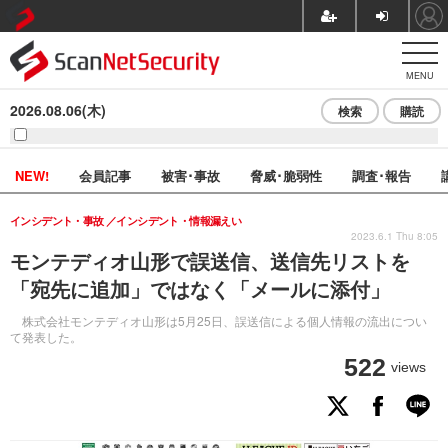
MENU
2026.08.06(木)
検索
購読
NEW!
会員記事
被害･事故
脅威･脆弱性
調査･報告
インシデント・事故
インシデント・情報漏えい
2023.6.1 Thu 8:05
モンテディオ山形で誤送信、送信先リストを
「宛先に追加」ではなく「メールに添付」
株式会社モンテディオ山形は5月25日、誤送信による個人情報の流出につい
て発表した。
522
views