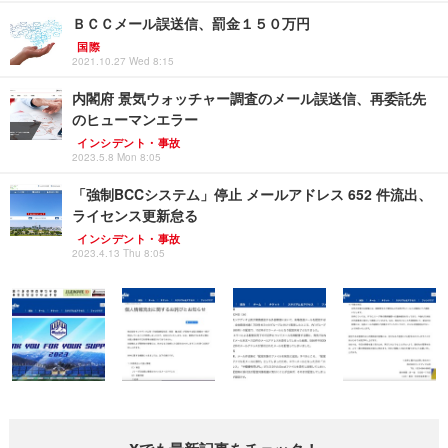
ＢＣＣメール誤送信、罰金１５０万円
国際
2021.10.27 Wed 8:15
内閣府 景気ウォッチャー調査のメール誤送信、再委託先
のヒューマンエラー
インシデント・事故
2023.5.8 Mon 8:05
「強制BCCシステム」停止 メールアドレス 652 件流出、
ライセンス更新怠る
インシデント・事故
2023.4.13 Thu 8:05