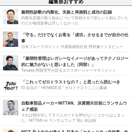
編集部おすすめ
脆弱性診断の内製化、失敗と再挑戦と成功の記録
内製化支援の取り組みについて取材させて欲しいと頼んでいた
のだが毎回返事は芳しくなかった
「守る」だけでなくお客を「成功」させるまでが自分の仕
事
日本プルーフポイント 代表取締役社長 野村健インタビュー
「脆弱性管理はレガシーなイメージがあってテクノロジー
的に魅力がないと思いました（阿部）」
Tenable 阿部淳平が語るエクスポージャーマネジメント
「これってゼロトラストなの？」と思ったら読むべき
ID 起点の “ HENNGE流 ” ゼロトラストここに爆誕
自動車部品メーカーNITTAN、決算開示目前にランサムウ
ェア感染
それは朝出社してタイムカードを押せないことからはじまっ
た。NITTAN vs ランサムウェア 戦い全記録
NICT 井上大介が考える 日本の「セキュリティ自給率」向