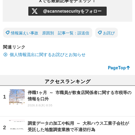
Xでも最新記事をチェック！
@scannetsecurityをフォロー
情報漏えい事故 原因別 記事一覧：誤送信
お詫び
関連リンク
個人情報流出に関するお詫びとお知らせ
PageTop
アクセスランキング
停職1ヶ月 ～ 市職員が飲食店関係者に関する市税等の
情報を口外
2026.8.6(木) 8:05
調査データの加工や転用 ～ 大和ハウス工業子会社が
受託した地盤調査業務で不適切行為