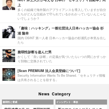
上
多くの組織で海外製のアプライアンスを導入していますが自分
たちがどんな仕組みで守られているかわかっていないんじゃな
いでしょうか？
「趣味：ハッキング」一般社団法人日本ハッカー協会 杉
浦 隆幸
国内 OSINT 第一人者 日本ハッカー協会の杉浦氏が本気を出し
たら
脆弱性診断を盗んだ男
かくして「良い診断」の定義が気づいたらいつの間にかすっか
り別物に交換されていた
[Scan PREMIUM 法人会員登録について]
Security Information Wants To Be Shared.「セキュリティ情報
は共有されることを欲する」
News Category
脆弱性と脅威
インシデント・事故