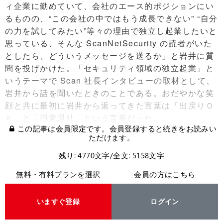
ィ企業に勤めていて、会社のエース的ポジションにい
るものの、“この会社の中ではもう成長できない” “自分
の力を試してみたい”等々の理由で独立し起業したいと
思っている、そんな ScanNetSecurity の読者がいた
としたら、どういうメッセージを送るか」と岩井に質
問を投げかけた。「セキュリティ領域の独立起業」と
いうテーマで Scan 社長インタビューの取材として、
岩井から話を聞いたときのことである。おだやかな笑
顔と共に最初に岩井から返ってきた言葉は「出戻りＯ
Ｋ」と「円満退社」という言葉だった。
この記事は会員限定です。会員登録すると続きをお読みい
ただけます。
残り: 4770文字/全文: 5158文字
無料・有料プランを選択
会員の方はこちら
いますぐ登録
ログイン