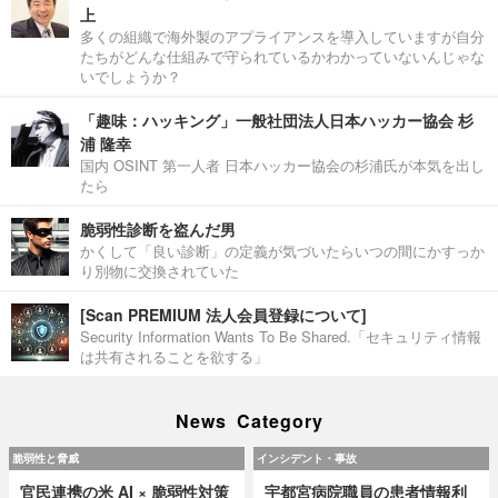
上
多くの組織で海外製のアプライアンスを導入していますが自分
たちがどんな仕組みで守られているかわかっていないんじゃな
いでしょうか？
「趣味：ハッキング」一般社団法人日本ハッカー協会 杉
浦 隆幸
国内 OSINT 第一人者 日本ハッカー協会の杉浦氏が本気を出し
たら
脆弱性診断を盗んだ男
かくして「良い診断」の定義が気づいたらいつの間にかすっか
り別物に交換されていた
[Scan PREMIUM 法人会員登録について]
Security Information Wants To Be Shared.「セキュリティ情報
は共有されることを欲する」
News Category
脆弱性と脅威
インシデント・事故
官民連携の米 AI × 脆弱性対策
宇都宮病院職員の患者情報利