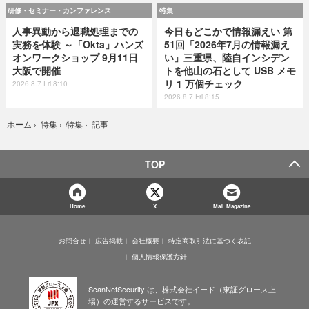
研修・セミナー・カンファレンス
特集
人事異動から退職処理までの
今日もどこかで情報漏えい 第
実務を体験 ～「Okta」ハンズ
51回「2026年7月の情報漏え
オンワークショップ 9月11日
い」三重県、陸自インシデン
大阪で開催
トを他山の石として USB メモ
リ 1 万個チェック
2026.8.7 Fri 8:10
2026.8.7 Fri 8:15
記事
ホーム
›
特集
›
特集
›
TOP
Home
X
Mail Magazine
お問合せ
広告掲載
会社概要
特定商取引法に基づく表記
個人情報保護方針
ScanNetSecurity は、株式会社イード（東証グロース上
場）の運営するサービスです。