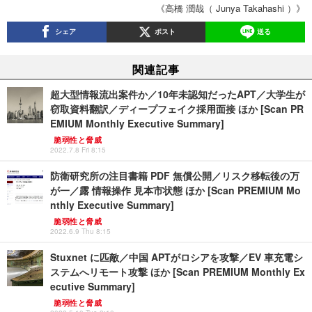
《高橋 潤哉（ Junya Takahashi ）》
シェア
ポスト
送る
関連記事
超大型情報流出案件か／10年未認知だったAPT／大学生が
窃取資料翻訳／ディープフェイク採用面接 ほか [Scan PR
EMIUM Monthly Executive Summary]
脆弱性と脅威
2022.7.8 Fri 8:15
防衛研究所の注目書籍 PDF 無償公開／リスク移転後の万
が一／露 情報操作 見本市状態 ほか [Scan PREMIUM Mo
nthly Executive Summary]
脆弱性と脅威
2022.6.9 Thu 8:15
Stuxnet に匹敵／中国 APTがロシアを攻撃／EV 車充電シ
ステムへリモート攻撃 ほか [Scan PREMIUM Monthly Ex
ecutive Summary]
脆弱性と脅威