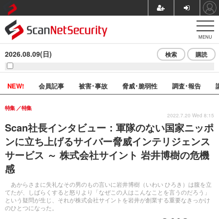
MENU
2026.08.09(日)
検索
購読
NEW!
会員記事
被害･事故
脅威･脆弱性
調査･報告
特集
特集
2022.7.20 Wed 8:15
Scan社長インタビュー：軍隊のない国家ニッポ
ンに立ち上げるサイバー脅威インテリジェンス
サービス ～ 株式会社サイント 岩井博樹の危機
感
あからさまに失礼なその男のもの言いに岩井博樹（いわい ひろき）は腹を立
てたが、しばらくすると怒りより「なぜこの人はこんなことを言うのだろう」
という疑問が生じ、それが株式会社サイントを岩井が創業する重要なきっかけ
のひとつになった。