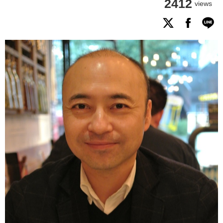
2412
views