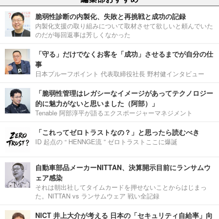
脆弱性診断の内製化、失敗と再挑戦と成功の記録
内製化支援の取り組みについて取材させて欲しいと頼んでいた
のだが毎回返事は芳しくなかった
「守る」だけでなくお客を「成功」させるまでが自分の仕
事
日本プルーフポイント 代表取締役社長 野村健インタビュー
「脆弱性管理はレガシーなイメージがあってテクノロジー
的に魅力がないと思いました（阿部）」
Tenable 阿部淳平が語るエクスポージャーマネジメント
「これってゼロトラストなの？」と思ったら読むべき
ID 起点の “ HENNGE流 ” ゼロトラストここに爆誕
自動車部品メーカーNITTAN、決算開示目前にランサムウ
ェア感染
それは朝出社してタイムカードを押せないことからはじまっ
た。NITTAN vs ランサムウェア 戦い全記録
NICT 井上大介が考える 日本の「セキュリティ自給率」向