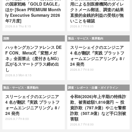
の国家戦略「GOLD EAGLE」
用による別医療機関のダイレ
ほか [Scan PREMIUM Month
クトメール郵送、調査の結果
ly Executive Summary 2026
直接的金銭的利益の受領が無
年7月度]
いことを確認
2026.8.6 Thu 8:15
2026.8.7 Fri 8:05
国際
製品・サービス・業界動向
ハッキングカンファレンス DE
スリーシェイクのエンジニア
F CON、Meta式「変態メガ
4 名が翻訳『実践 プラットフ
ネ」全面禁止（度付きもNG）
ォームエンジニアリング』8 /
広がるスマートグラス締め出
24 発売
し
2026.8.7 Fri 8:00
2026.8.3 Mon 8:15
製品・サービス・業界動向
調査・レポート・白書・ガイドライン
スリーシェイクのエンジニア
令和8(2026)年上半期の特殊詐
4 名が翻訳『実践 プラットフ
欺、被害総額1,816億円 ～ 投
ォームエンジニアリング』8 /
資詐欺（797.9億）やニセ警察
24 発売
詐欺（507.9億）など手口別被
害額
2026.8.7 Fri 8:00
2026.8.7 Fri 8:00