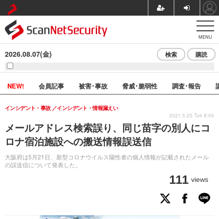
MENU
2026.08.07(金)
検索
購読
NEW!
会員記事
被害･事故
脅威･脆弱性
調査･報告
インシデント・事故
インシデント・情報漏えい
2021.5.25 Tue 8:00
メールアドレス検索誤り、同じ苗字の別人にコ
ロナ宿泊施設への搬送情報誤送信
大阪府は5月21日、新型コロナウイルス陽性者の個人情報が記載されたメール
の誤送信について発表した。
111
views