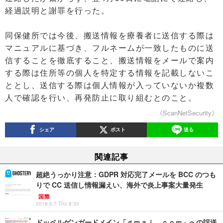
経過説明と謝罪を行った。
同保健所では今後、搬送情報を療養者に送信する際は
マニュアルに基づき、フルネームが一致したものに送
信することを徹底すること、搬送情報をメールで案内
する際は住所等の個人を特定する情報を記載しないこ
ととし、送信する際は個人情報が入っていないか複数
人で確認を行い、再発防止に取り組むとのこと。
《ScanNetSecurity》
シェア
ポスト
送る
関連記事
超絶うっかり注意：GDPR 対応完了メールを BCC のつも
りで CC 送信し情報漏えい、海外で炎上事案大量発生
国際
2018.6.7 Thu 8:30
ドッペルゲンガードメイン「ｇｍａｉ．ｃｏｍ」への誤送