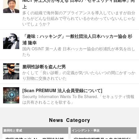
上
多くの組織で海外製のアプライアンスを導入していますが自分
たちがどんな仕組みで守られているかわかっていないんじゃな
いでしょうか？
「趣味：ハッキング」一般社団法人日本ハッカー協会 杉
浦 隆幸
国内 OSINT 第一人者 日本ハッカー協会の杉浦氏が本気を出し
たら
脆弱性診断を盗んだ男
かくして「良い診断」の定義が気づいたらいつの間にかすっか
り別物に交換されていた
[Scan PREMIUM 法人会員登録について]
Security Information Wants To Be Shared.「セキュリティ情報
は共有されることを欲する」
News Category
脆弱性と脅威
インシデント・事故