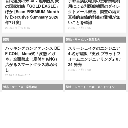
官民連携の米 AI × 脆弱性対策
宇都宮病院職員の患者情報利
の国家戦略「GOLD EAGLE」
用による別医療機関のダイレ
ほか [Scan PREMIUM Month
クトメール郵送、調査の結果
ly Executive Summary 2026
直接的金銭的利益の受領が無
年7月度]
いことを確認
2026.8.6 Thu 8:15
2026.8.7 Fri 8:05
国際
製品・サービス・業界動向
ハッキングカンファレンス DE
スリーシェイクのエンジニア
F CON、Meta式「変態メガ
4 名が翻訳『実践 プラットフ
ネ」全面禁止（度付きもNG）
ォームエンジニアリング』8 /
広がるスマートグラス締め出
24 発売
し
2026.8.7 Fri 8:00
2026.8.3 Mon 8:15
製品・サービス・業界動向
調査・レポート・白書・ガイドライン
スリーシェイクのエンジニア
令和8(2026)年上半期の特殊詐
4 名が翻訳『実践 プラットフ
欺、被害総額1,816億円 ～ 投
ォームエンジニアリング』8 /
資詐欺（797.9億）やニセ警察
24 発売
詐欺（507.9億）など手口別被
害額
2026.8.7 Fri 8:00
2026.8.7 Fri 8:00