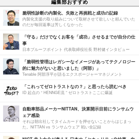
編集部おすすめ
脆弱性診断の内製化、失敗と再挑戦と成功の記録
内製化支援の取り組みについて取材させて欲しいと頼んでいた
のだが毎回返事は芳しくなかった
「守る」だけでなくお客を「成功」させるまでが自分の仕
事
日本プルーフポイント 代表取締役社長 野村健インタビュー
「脆弱性管理はレガシーなイメージがあってテクノロジー
的に魅力がないと思いました（阿部）」
Tenable 阿部淳平が語るエクスポージャーマネジメント
「これってゼロトラストなの？」と思ったら読むべき
ID 起点の “ HENNGE流 ” ゼロトラストここに爆誕
自動車部品メーカーNITTAN、決算開示目前にランサムウ
ェア感染
それは朝出社してタイムカードを押せないことからはじまっ
た。NITTAN vs ランサムウェア 戦い全記録
NICT 井上大介が考える 日本の「セキュリティ自給率」向