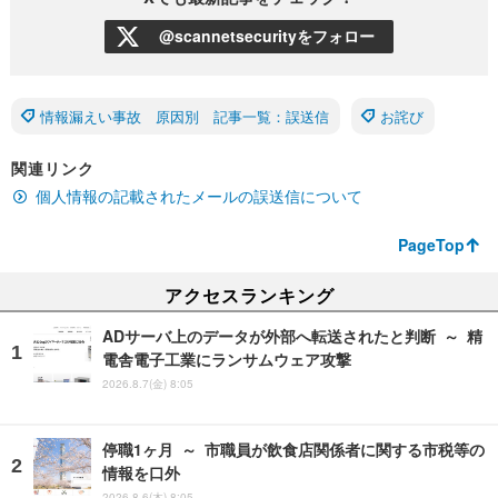
@scannetsecurityをフォロー
情報漏えい事故 原因別 記事一覧：誤送信
お詫び
関連リンク
個人情報の記載されたメールの誤送信について
PageTop
アクセスランキング
ADサーバ上のデータが外部へ転送されたと判断 ～ 精
電舎電子工業にランサムウェア攻撃
2026.8.7(金) 8:05
停職1ヶ月 ～ 市職員が飲食店関係者に関する市税等の
情報を口外
2026.8.6(木) 8:05