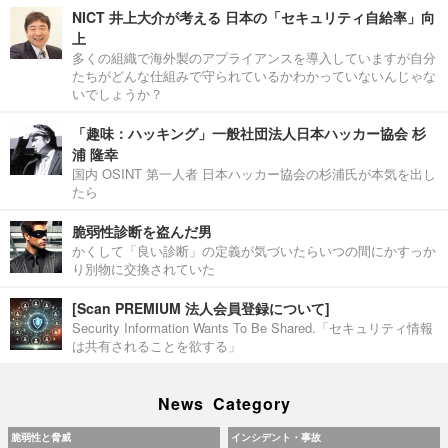
NICT 井上大介が考える 日本の「セキュリティ自給率」向
上
多くの組織で海外製のアプライアンスを導入していますが自分
たちがどんな仕組みで守られているかわかっていないんじゃな
いでしょうか？
「趣味：ハッキング」一般社団法人日本ハッカー協会 杉
浦 隆幸
国内 OSINT 第一人者 日本ハッカー協会の杉浦氏が本気を出し
たら
脆弱性診断を盗んだ男
かくして「良い診断」の定義が気づいたらいつの間にかすっか
り別物に交換されていた
[Scan PREMIUM 法人会員登録について]
Security Information Wants To Be Shared.「セキュリティ情報
は共有されることを欲する」
News Category
脆弱性と脅威
インシデント・事故