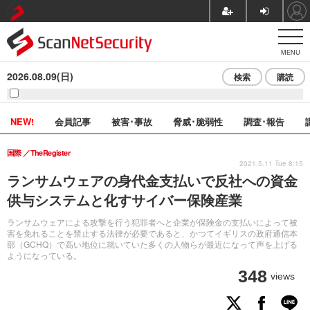
MENU
2026.08.09(日)
検索
購読
NEW!
会員記事
被害･事故
脅威･脆弱性
調査･報告
国際
TheRegister
2021.5.11 Tue 8:15
ランサムウェアの身代金支払いで反社への資金
供与システムと化すサイバー保険産業
ランサムウェアによる攻撃を行う犯罪者へと企業が保険金の支払いによって被
害を免れることを禁止する法律が必要であると、かつてイギリスの政府通信本
部（GCHQ）で高い地位に就いていた多くの人物らが最近になって声を上げる
ようになっている。
348
views