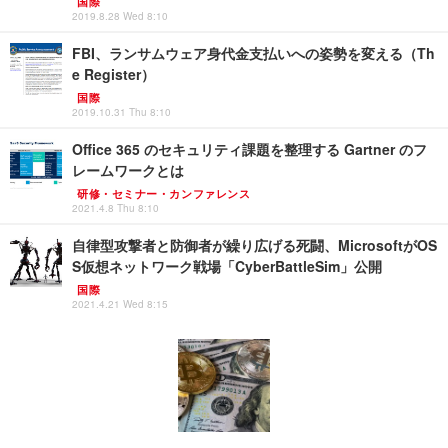
国際
2019.8.28 Wed 8:10
FBI、ランサムウェア身代金支払いへの姿勢を変える（Th
e Register）
国際
2019.10.31 Thu 8:10
Office 365 のセキュリティ課題を整理する Gartner のフ
レームワークとは
研修・セミナー・カンファレンス
2021.4.8 Thu 8:10
自律型攻撃者と防御者が繰り広げる死闘、MicrosoftがOS
S仮想ネットワーク戦場「CyberBattleSim」公開
国際
2021.4.21 Wed 8:15