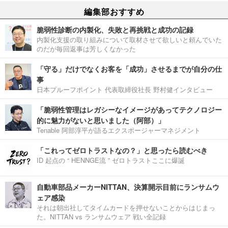
編集部おすすめ
脆弱性診断の内製化、失敗と再挑戦と成功の記録
内製化支援の取り組みについて取材させて欲しいと頼んでいた
のだが毎回返事は芳しくなかった
「守る」だけでなくお客を「成功」させるまでが自分の仕
事
日本プルーフポイント 代表取締役社長 野村健インタビュー
「脆弱性管理はレガシーなイメージがあってテクノロジー
的に魅力がないと思いました（阿部）」
Tenable 阿部淳平が語るエクスポージャーマネジメント
「これってゼロトラストなの？」と思ったら読むべき
ID 起点の “ HENNGE流 ” ゼロトラストここに爆誕
自動車部品メーカーNITTAN、決算開示目前にランサムウ
ェア感染
それは朝出社してタイムカードを押せないことからはじまっ
た。NITTAN vs ランサムウェア 戦い全記録