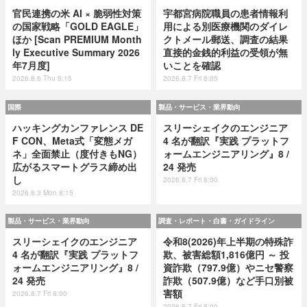
官民連携の米 AI × 脆弱性対策
宇都宮病院職員の患者情報利
の国家戦略「GOLD EAGLE」
用による別医療機関のダイレ
ほか [Scan PREMIUM Month
クトメール郵送、調査の結果
ly Executive Summary 2026
直接的金銭的利益の受領が無
年7月度]
いことを確認
2026.8.6 Thu 8:15
2026.8.7 Fri 8:05
国際
製品・サービス・業界動向
ハッキングカンファレンス DE
スリーシェイクのエンジニア
F CON、Meta式「変態メガ
4 名が翻訳『実践 プラットフ
ネ」全面禁止（度付きもNG）
ォームエンジニアリング』8 /
広がるスマートグラス締め出
24 発売
し
2026.8.7 Fri 8:00
2026.8.3 Mon 8:15
製品・サービス・業界動向
調査・レポート・白書・ガイドライン
スリーシェイクのエンジニア
令和8(2026)年上半期の特殊詐
4 名が翻訳『実践 プラットフ
欺、被害総額1,816億円 ～ 投
ォームエンジニアリング』8 /
資詐欺（797.9億）やニセ警察
24 発売
詐欺（507.9億）など手口別被
害額
2026.8.7 Fri 8:00
2026.8.7 Fri 8:00