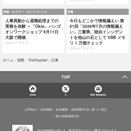
研修・セミナー・カンファレンス
特集
人事異動から退職処理までの
今日もどこかで情報漏えい 第
実務を体験 ～「Okta」ハンズ
51回「2026年7月の情報漏え
オンワークショップ 9月11日
い」三重県、陸自インシデン
大阪で開催
トを他山の石として USB メモ
リ 1 万個チェック
2026.8.7 Fri 8:10
2026.8.7 Fri 8:15
記事
ホーム
›
国際
›
TheRegister
›
TOP
Home
X
Mail Magazine
お問合せ
広告掲載
会社概要
特定商取引法に基づく表記
個人情報保護方針
ScanNetSecurity は、株式会社イード（東証グロース上