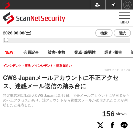
MENU
2026.08.08(土)
検索
購読
NEW!
会員記事
被害･事故
脅威･脆弱性
調査･報告
インシデント・事故
インシデント・情報漏えい
2021.3.12 Fri 8:00
CWS Japanメールアカウントに不正アクセ
ス、迷惑メール送信の踏み台に
特定非営利活動法人CWS Japanは3月9日、同会メールアカウントに第三者から
の不正アクセスがあり、該アカウントから複数のメールが送信されたことが判
明したと発表した。
156
views