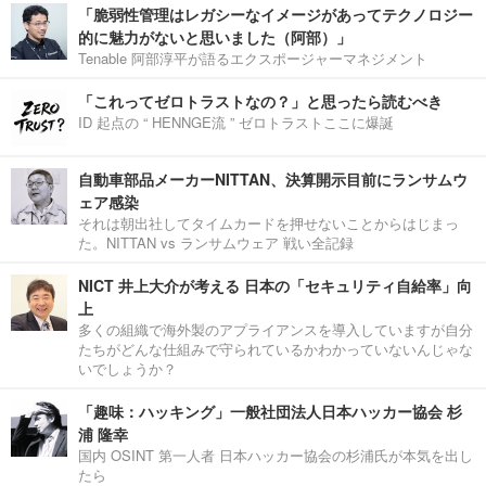
「脆弱性管理はレガシーなイメージがあってテクノロジー
的に魅力がないと思いました（阿部）」
Tenable 阿部淳平が語るエクスポージャーマネジメント
「これってゼロトラストなの？」と思ったら読むべき
ID 起点の “ HENNGE流 ” ゼロトラストここに爆誕
自動車部品メーカーNITTAN、決算開示目前にランサムウ
ェア感染
それは朝出社してタイムカードを押せないことからはじまっ
た。NITTAN vs ランサムウェア 戦い全記録
NICT 井上大介が考える 日本の「セキュリティ自給率」向
上
多くの組織で海外製のアプライアンスを導入していますが自分
たちがどんな仕組みで守られているかわかっていないんじゃな
いでしょうか？
「趣味：ハッキング」一般社団法人日本ハッカー協会 杉
浦 隆幸
国内 OSINT 第一人者 日本ハッカー協会の杉浦氏が本気を出し
たら