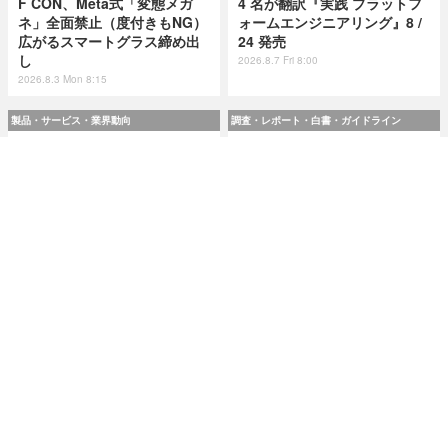
F CON、Meta式「変態メガ
4 名が翻訳『実践 プラットフ
ネ」全面禁止（度付きもNG）
ォームエンジニアリング』8 /
広がるスマートグラス締め出
24 発売
し
2026.8.7 Fri 8:00
2026.8.3 Mon 8:15
製品・サービス・業界動向
調査・レポート・白書・ガイドライン
スリーシェイクのエンジニア
令和8(2026)年上半期の特殊詐
4 名が翻訳『実践 プラットフ
欺、被害総額1,816億円 ～ 投
ォームエンジニアリング』8 /
資詐欺（797.9億）やニセ警察
24 発売
詐欺（507.9億）など手口別被
害額
2026.8.7 Fri 8:00
2026.8.7 Fri 8:00
研修・セミナー・カンファレンス
特集
人事異動から退職処理までの
今日もどこかで情報漏えい 第
実務を体験 ～「Okta」ハンズ
51回「2026年7月の情報漏え
オンワークショップ 9月11日
い」三重県、陸自インシデン
大阪で開催
トを他山の石として USB メモ
リ 1 万個チェック
2026.8.7 Fri 8:10
2026.8.7 Fri 8:15