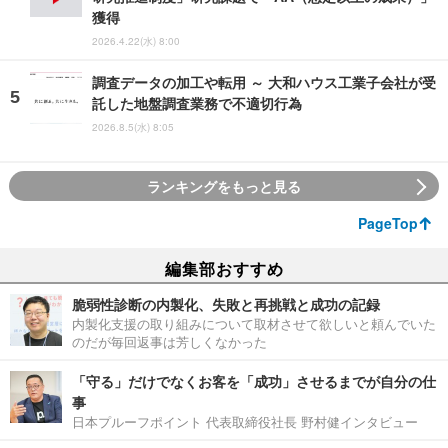
獲得
2026.4.22(水) 8:00
調査データの加工や転用 ～ 大和ハウス工業子会社が受
託した地盤調査業務で不適切行為
2026.8.5(水) 8:05
ランキングをもっと見る
PageTop
編集部おすすめ
脆弱性診断の内製化、失敗と再挑戦と成功の記録
内製化支援の取り組みについて取材させて欲しいと頼んでいた
のだが毎回返事は芳しくなかった
「守る」だけでなくお客を「成功」させるまでが自分の仕
事
日本プルーフポイント 代表取締役社長 野村健インタビュー