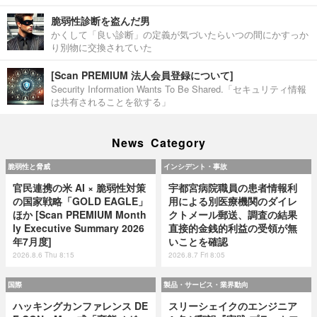
脆弱性診断を盗んだ男
かくして「良い診断」の定義が気づいたらいつの間にかすっか
り別物に交換されていた
[Scan PREMIUM 法人会員登録について]
Security Information Wants To Be Shared.「セキュリティ情報
は共有されることを欲する」
News Category
脆弱性と脅威
インシデント・事故
官民連携の米 AI × 脆弱性対策
宇都宮病院職員の患者情報利
の国家戦略「GOLD EAGLE」
用による別医療機関のダイレ
ほか [Scan PREMIUM Month
クトメール郵送、調査の結果
ly Executive Summary 2026
直接的金銭的利益の受領が無
年7月度]
いことを確認
2026.8.6 Thu 8:15
2026.8.7 Fri 8:05
国際
製品・サービス・業界動向
ハッキングカンファレンス DE
スリーシェイクのエンジニア