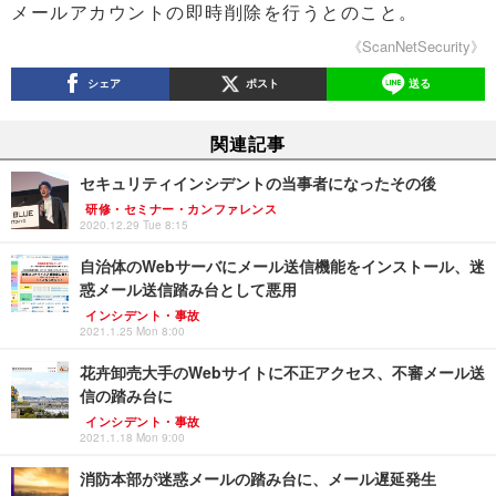
メールアカウントの即時削除を行うとのこと。
《ScanNetSecurity》
シェア
ポスト
送る
関連記事
セキュリティインシデントの当事者になったその後
研修・セミナー・カンファレンス
2020.12.29 Tue 8:15
自治体のWebサーバにメール送信機能をインストール、迷
惑メール送信踏み台として悪用
インシデント・事故
2021.1.25 Mon 8:00
花卉卸売大手のWebサイトに不正アクセス、不審メール送
信の踏み台に
インシデント・事故
2021.1.18 Mon 9:00
消防本部が迷惑メールの踏み台に、メール遅延発生