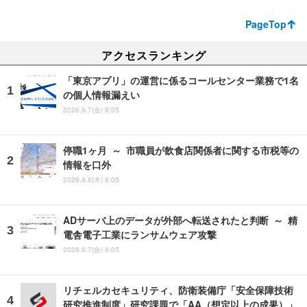
PageTop
アクセスランキング
「東京アプリ」の運営に係るコールセンター業務で1名
の個人情報漏えい
2026.8.7(金) 8:05
停職1ヶ月 ～ 市職員が飲食店関係者に関する市税等の
情報を口外
2026.8.6(木) 8:05
ADサーバ上のデータが外部へ転送されたと判断 ～ 精
電舎電子工業にランサムウェア攻撃
2026.8.7(金) 8:05
リチェルカセキュリティ、防衛装備庁「安全保障技術
研究推進制度」研究課題で「AA（想定以上の成果）」