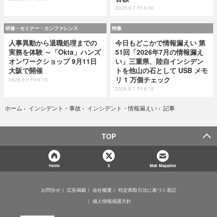
2026.8.7 Fri 8:00
研修・セミナー・カンファレンス
特集
人事異動から退職処理までの
今日もどこかで情報漏えい 第
実務を体験 ～「Okta」ハンズ
51回「2026年7月の情報漏え
オンワークショップ 9月11日
い」三重県、陸自インシデン
大阪で開催
トを他山の石として USB メモ
リ 1 万個チェック
2026.8.7 Fri 8:10
2026.8.7 Fri 8:15
記事
ホーム
›
インシデント・事故
›
インシデント・情報漏えい
›
TOP
Home
X
Mail Magazine
お問合せ
広告掲載
会社概要
特定商取引法に基づく表記
個人情報保護方針