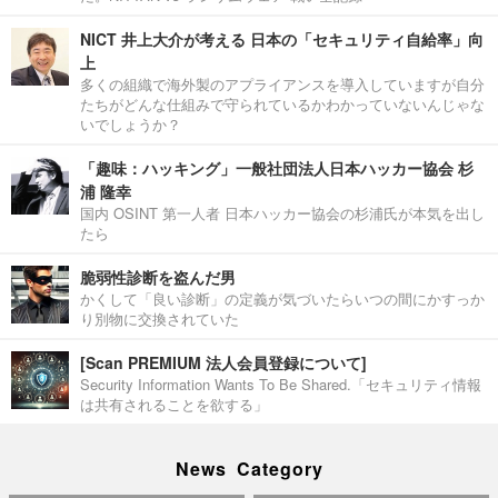
NICT 井上大介が考える 日本の「セキュリティ自給率」向
上
多くの組織で海外製のアプライアンスを導入していますが自分
たちがどんな仕組みで守られているかわかっていないんじゃな
いでしょうか？
「趣味：ハッキング」一般社団法人日本ハッカー協会 杉
浦 隆幸
国内 OSINT 第一人者 日本ハッカー協会の杉浦氏が本気を出し
たら
脆弱性診断を盗んだ男
かくして「良い診断」の定義が気づいたらいつの間にかすっか
り別物に交換されていた
[Scan PREMIUM 法人会員登録について]
Security Information Wants To Be Shared.「セキュリティ情報
は共有されることを欲する」
News Category