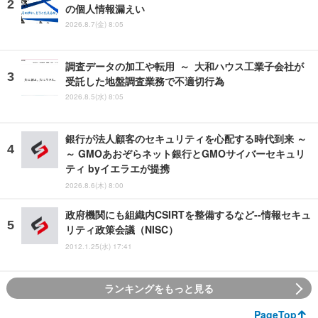
の個人情報漏えい
2026.8.7(金) 8:05
調査データの加工や転用 ～ 大和ハウス工業子会社が
受託した地盤調査業務で不適切行為
2026.8.5(水) 8:05
銀行が法人顧客のセキュリティを心配する時代到来 ～
～ GMOあおぞらネット銀行とGMOサイバーセキュリ
ティ byイエラエが提携
2026.8.6(木) 8:00
政府機関にも組織内CSIRTを整備するなど--情報セキュ
リティ政策会議（NISC）
2012.1.25(水) 17:41
ランキングをもっと見る
PageTop