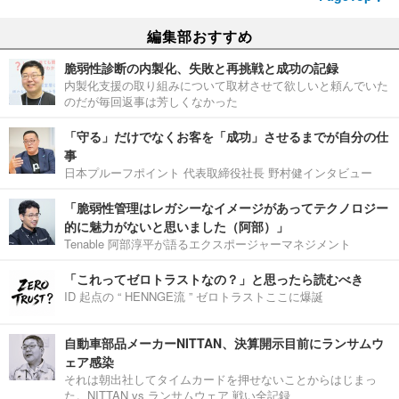
編集部おすすめ
脆弱性診断の内製化、失敗と再挑戦と成功の記録
内製化支援の取り組みについて取材させて欲しいと頼んでいた
のだが毎回返事は芳しくなかった
「守る」だけでなくお客を「成功」させるまでが自分の仕
事
日本プルーフポイント 代表取締役社長 野村健インタビュー
「脆弱性管理はレガシーなイメージがあってテクノロジー
的に魅力がないと思いました（阿部）」
Tenable 阿部淳平が語るエクスポージャーマネジメント
「これってゼロトラストなの？」と思ったら読むべき
ID 起点の “ HENNGE流 ” ゼロトラストここに爆誕
自動車部品メーカーNITTAN、決算開示目前にランサムウ
ェア感染
それは朝出社してタイムカードを押せないことからはじまっ
た。NITTAN vs ランサムウェア 戦い全記録