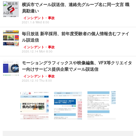
横浜市でメール誤送信、連絡先グループ名に同一文言 職
員勘違い
インシデント・事故
2021.1.6 Wed 8:00
毎日放送 新卒採用、前年度受験者の個人情報含むファイ
ル誤送信
インシデント・事故
2020.12.14 Mon 8:00
モーショングラフィックスや映像編集、VFX等クリエイタ
ー向けサービス提供企業でメール誤送信
インシデント・事故
2020.12.10 Thu 8:00