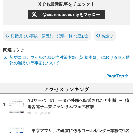
Xでも最新記事をチェック！
@scannetsecurityをフォロー
情報漏えい事故 原因別 記事一覧：誤送信
お詫び
関連リンク
新型コロナウイルス感染症対策本部（調整本部）における個人情
報の漏えい等事案について
PageTop
アクセスランキング
ADサーバ上のデータが外部へ転送されたと判断 ～ 精
電舎電子工業にランサムウェア攻撃
2026.8.7(金) 8:05
「東京アプリ」の運営に係るコールセンター業務で1名