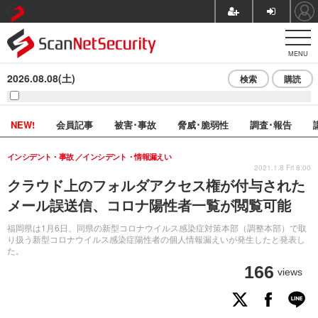
MENU
2026.08.08(土)
検索
購読
NEW!
会員記事
被害･事故
脅威･脆弱性
調査･報告
インシデント・事故
インシデント・情報漏えい
2021.1.8 Fri 8:00
クラウド上のフォルダアクセス権が付与された
メール誤送信、コロナ陽性者一覧が閲覧可能
福岡県は1月6日、同県の新型コロナウイルス感染症対策本部（調整本部）で取
り扱う新型コロナウイルス感染症陽性者の個人情報漏えいが発生したと発表し
た。
166
views