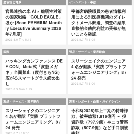
脆弱性と脅威
インシデント・事故
官民連携の米 AI × 脆弱性対策
宇都宮病院職員の患者情報利
の国家戦略「GOLD EAGLE」
用による別医療機関のダイレ
ほか [Scan PREMIUM Month
クトメール郵送、調査の結果
ly Executive Summary 2026
直接的金銭的利益の受領が無
年7月度]
いことを確認
2026.8.6 Thu 8:15
2026.8.7 Fri 8:05
国際
製品・サービス・業界動向
ハッキングカンファレンス DE
スリーシェイクのエンジニア
F CON、Meta式「変態メガ
4 名が翻訳『実践 プラットフ
ネ」全面禁止（度付きもNG）
ォームエンジニアリング』8 /
広がるスマートグラス締め出
24 発売
し
2026.8.7 Fri 8:00
2026.8.3 Mon 8:15
製品・サービス・業界動向
調査・レポート・白書・ガイドライン
スリーシェイクのエンジニア
令和8(2026)年上半期の特殊詐
4 名が翻訳『実践 プラットフ
欺、被害総額1,816億円 ～ 投
ォームエンジニアリング』8 /
資詐欺（797.9億）やニセ警察
24 発売
詐欺（507.9億）など手口別被
害額
2026.8.7 Fri 8:00