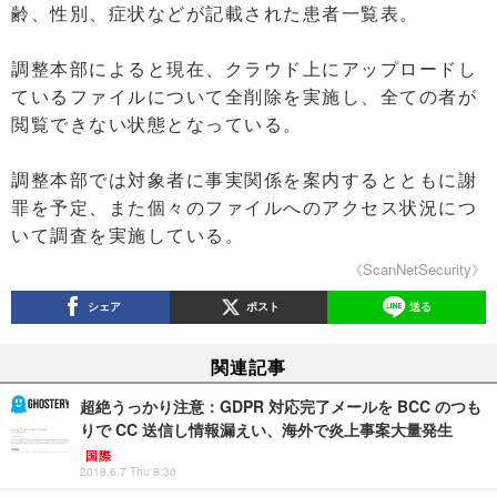
齢、性別、症状などが記載された患者一覧表。
調整本部によると現在、クラウド上にアップロードし
ているファイルについて全削除を実施し、全ての者が
閲覧できない状態となっている。
調整本部では対象者に事実関係を案内するとともに謝
罪を予定、また個々のファイルへのアクセス状況につ
いて調査を実施している。
《ScanNetSecurity》
シェア
ポスト
送る
関連記事
超絶うっかり注意：GDPR 対応完了メールを BCC のつも
りで CC 送信し情報漏えい、海外で炎上事案大量発生
国際
2018.6.7 Thu 8:30