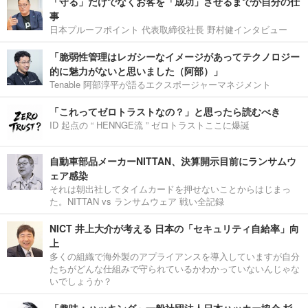
「守る」だけでなくお客を「成功」させるまでが自分の仕
事
日本プルーフポイント 代表取締役社長 野村健インタビュー
「脆弱性管理はレガシーなイメージがあってテクノロジー
的に魅力がないと思いました（阿部）」
Tenable 阿部淳平が語るエクスポージャーマネジメント
「これってゼロトラストなの？」と思ったら読むべき
ID 起点の “ HENNGE流 ” ゼロトラストここに爆誕
自動車部品メーカーNITTAN、決算開示目前にランサムウ
ェア感染
それは朝出社してタイムカードを押せないことからはじまっ
た。NITTAN vs ランサムウェア 戦い全記録
NICT 井上大介が考える 日本の「セキュリティ自給率」向
上
多くの組織で海外製のアプライアンスを導入していますが自分
たちがどんな仕組みで守られているかわかっていないんじゃな
いでしょうか？