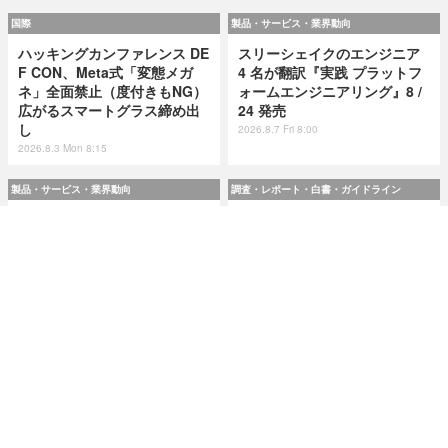
国際
製品・サービス・業界動向
ハッキングカンファレンス DE
スリーシェイクのエンジニア
F CON、Meta式「変態メガ
4 名が翻訳『実践 プラットフ
ネ」全面禁止（度付きもNG）
ォームエンジニアリング』8 /
広がるスマートグラス締め出
24 発売
し
2026.8.7 Fri 8:00
2026.8.3 Mon 8:15
製品・サービス・業界動向
調査・レポート・白書・ガイドライン
スリーシェイクのエンジニア
令和8(2026)年上半期の特殊詐
4 名が翻訳『実践 プラットフ
欺、被害総額1,816億円 ～ 投
ォームエンジニアリング』8 /
資詐欺（797.9億）やニセ警察
24 発売
詐欺（507.9億）など手口別被
害額
2026.8.7 Fri 8:00
2026.8.7 Fri 8:00
研修・セミナー・カンファレンス
特集
人事異動から退職処理までの
今日もどこかで情報漏えい 第
実務を体験 ～「Okta」ハンズ
51回「2026年7月の情報漏え
オンワークショップ 9月11日
い」三重県、陸自インシデン
大阪で開催
トを他山の石として USB メモ