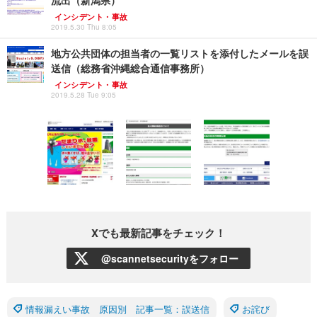
インシデント・事故
2019.5.30 Thu 8:05
地方公共団体の担当者の一覧リストを添付したメールを誤
送信（総務省沖縄総合通信事務所）
インシデント・事故
2019.5.28 Tue 9:05
Xでも最新記事をチェック！
@scannetsecurityをフォロー
情報漏えい事故 原因別 記事一覧：誤送信
お詫び