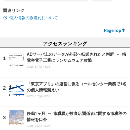
関連リンク
個人情報の誤送付について
PageTop
アクセスランキング
ADサーバ上のデータが外部へ転送されたと判断 ～ 精
電舎電子工業にランサムウェア攻撃
2026.8.7(金) 8:05
「東京アプリ」の運営に係るコールセンター業務で1名
の個人情報漏えい
2026.8.7(金) 8:05
停職1ヶ月 ～ 市職員が飲食店関係者に関する市税等の
情報を口外
2026.8.6(木) 8:05