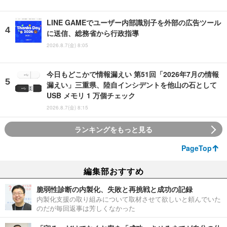
LINE GAMEでユーザー内部識別子を外部の広告ツール
に送信、総務省から行政指導
2026.8.7(金) 8:05
今日もどこかで情報漏えい 第51回「2026年7月の情報
漏えい」三重県、陸自インシデントを他山の石として
USB メモリ 1 万個チェック
2026.8.7(金) 8:15
ランキングをもっと見る
PageTop
編集部おすすめ
脆弱性診断の内製化、失敗と再挑戦と成功の記録
内製化支援の取り組みについて取材させて欲しいと頼んでいた
のだが毎回返事は芳しくなかった