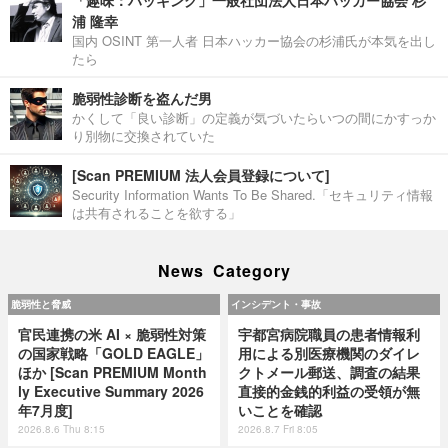
「趣味：ハッキング」一般社団法人日本ハッカー協会 杉
浦 隆幸
国内 OSINT 第一人者 日本ハッカー協会の杉浦氏が本気を出し
たら
脆弱性診断を盗んだ男
かくして「良い診断」の定義が気づいたらいつの間にかすっか
り別物に交換されていた
[Scan PREMIUM 法人会員登録について]
Security Information Wants To Be Shared.「セキュリティ情報
は共有されることを欲する」
News Category
脆弱性と脅威
インシデント・事故
官民連携の米 AI × 脆弱性対策
宇都宮病院職員の患者情報利
の国家戦略「GOLD EAGLE」
用による別医療機関のダイレ
ほか [Scan PREMIUM Month
クトメール郵送、調査の結果
ly Executive Summary 2026
直接的金銭的利益の受領が無
年7月度]
いことを確認
2026.8.6 Thu 8:15
2026.8.7 Fri 8:05