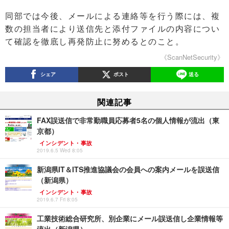
同部では今後、メールによる連絡等を行う際には、複
数の担当者により送信先と添付ファイルの内容につい
て確認を徹底し再発防止に努めるとのこと。
《ScanNetSecurity》
シェア
ポスト
送る
関連記事
FAX誤送信で非常勤職員応募者5名の個人情報が流出（東
京都）
インシデント・事故
2019.6.5 Wed 8:05
新潟県IT＆ITS推進協議会の会員への案内メールを誤送信
（新潟県）
インシデント・事故
2019.6.7 Fri 8:05
工業技術総合研究所、別企業にメール誤送信し企業情報等
流出（新潟県）