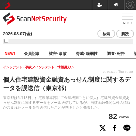
MENU
2026.08.07(金)
検索
購読
NEW!
会員記事
被害･事故
脅威･脆弱性
調査･報告
インシデント・事故
インシデント・情報漏えい
2019.6.20 Thu 10:30
個人住宅建設資金融資あっせん制度に関するデ
ータを誤送信（東京都）
東京都は6月18日、住宅政策本部にて金融機関ごとに個人住宅建設資金融資あ
っせん制度に関するデータをメール送信しているが、当該金融機関以外の情報
が含まれたメールを誤送信したことが判明したと発表した。
82
views