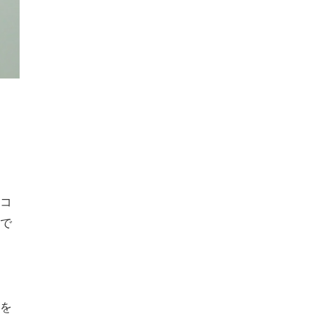
コ
で
を