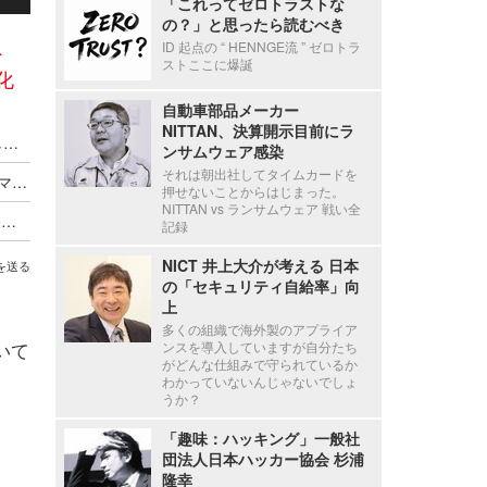
「これってゼロトラストな
の？」と思ったら読むべき
ト
ID 起点の “ HENNGE流 ” ゼロトラ
ストここに爆誕
化
自動車部品メーカー
NITTAN、決算開示目前にラ
株式会社SHIFT SECURITY、新会社設立を中止し株式会社SHIFTに吸収合併へ
ンサムウェア感染
それは朝出社してタイムカードを
6月設立の新会社がSHIFT SECURITYとクラフ、マスラボを吸収合併
押せないことからはじまった。
NITTAN vs ランサムウェア 戦い全
サイバー攻撃に打ち勝つ ～ SHIFT SECURITY 公式キャラクター「ハムカツ」爆誕
記録
NICT 井上大介が考える 日本
を送る
の「セキュリティ自給率」向
上
多くの組織で海外製のアプライア
いて
ンスを導入していますが自分たち
がどんな仕組みで守られているか
わかっていないんじゃないでしょ
うか？
「趣味：ハッキング」一般社
団法人日本ハッカー協会 杉浦
隆幸