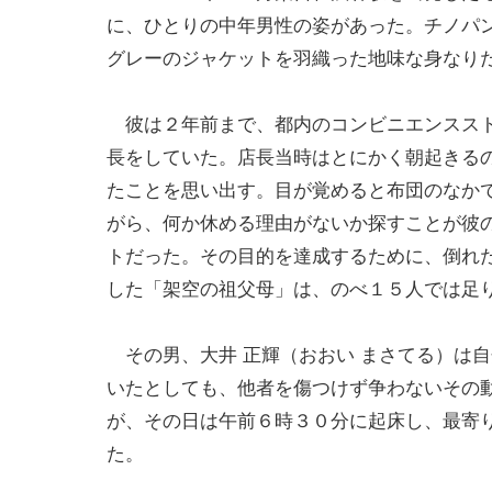
に、ひとりの中年男性の姿があった。チノパ
グレーのジャケットを羽織った地味な身なり
彼は２年前まで、都内のコンビニエンスス
長をしていた。店長当時はとにかく朝起きる
たことを思い出す。目が覚めると布団のなか
がら、何か休める理由がないか探すことが彼
トだった。その目的を達成するために、倒れ
した「架空の祖父母」は、のべ１５人では足
その男、大井 正輝（おおい まさてる）は
いたとしても、他者を傷つけず争わないその
が、その日は午前６時３０分に起床し、最寄
た。