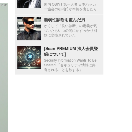
国内 OSINT 第一人者 日本ハッカ
ー協会の杉浦氏が本気を出したら
脆弱性診断を盗んだ男
かくして「良い診断」の定義が気
づいたらいつの間にかすっかり別
物に交換されていた
[Scan PREMIUM 法人会員登
録について]
Security Information Wants To Be
Shared.「セキュリティ情報は共
有されることを欲する」