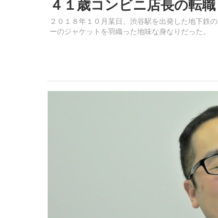
４１歳コンビニ店長の転職
２０１８年１０月某日、渋谷駅を出発した地下鉄の
ーのジャケットを羽織った地味な身なりだった。