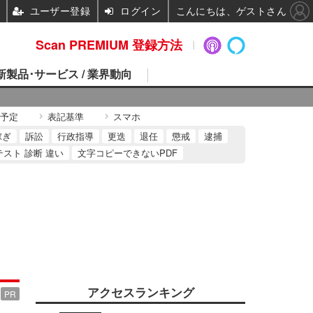
ユーザー登録
ログイン
こんにちは、ゲストさん
Scan PREMIUM 登録方法
 新製品･サービス / 業界動向
予定
表記基準
スマホ
稼ぎ
訴訟
行政指導
更迭
退任
懲戒
逮捕
テスト 診断 違い
文字コピーできないPDF
アクセスランキング
PR