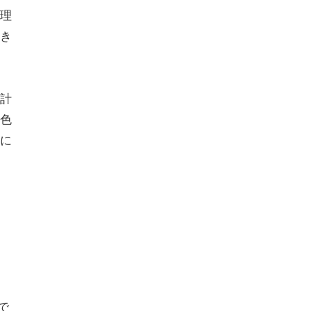
理
き
計
色
に
で