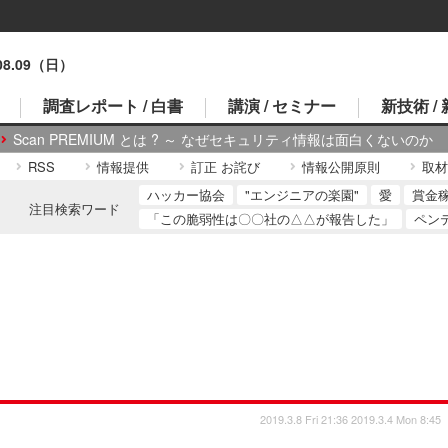
.08.09（日）
調査レポート / 白書
講演 / セミナー
新技術 /
Scan PREMIUM とは ? ～ なぜセキュリティ情報は面白くないのか
RSS
情報提供
訂正 お詫び
情報公開原則
取材
ハッカー協会
"エンジニアの楽園"
愛
賞金
注目検索ワード
「この脆弱性は〇〇社の△△が報告した」
ペン
2019.3.8 Fri 21:36
2019.3.4 Mon 8:45