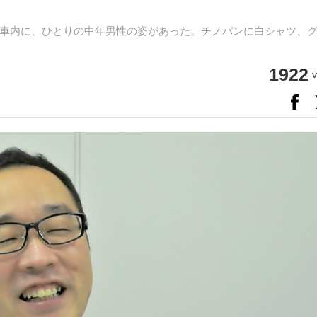
車内に、ひとりの中年男性の姿があった。チノパンに白シャツ、
1922
v