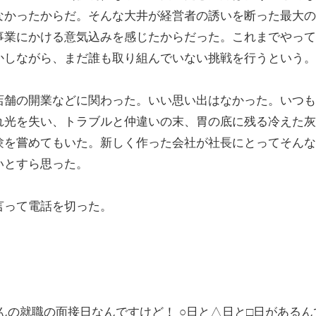
なかったからだ。そんな大井が経営者の誘いを断った最大の
事業にかける意気込みを感じたからだった。これまでやって
かしながら、まだ誰も取り組んでいない挑戦を行うという。
舗の開業などに関わった。いい思い出はなかった。いつも
れ光を失い、トラブルと仲違いの末、胃の底に残る冷えた灰
験を嘗めてもいた。新しく作った会社が社長にとってそんな
いとすら思った。
言って電話を切った。
。
の就職の面接日なんですけど！ ○日と△日と□日があるん