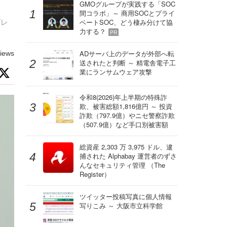
GMOグループが実践する「SOC
間コラボ」～ 商用SOCとプライ
グレ
ベートSOC、どう棲み分けて協
力する？
PR
ADサーバ上のデータが外部へ転
iews
送されたと判断 ～ 精電舎電子工
業にランサムウェア攻撃
令和8(2026)年上半期の特殊詐
欺、被害総額1,816億円 ～ 投資
詐欺（797.9億）やニセ警察詐欺
（507.9億）など手口別被害額
総資産 2,303 万 3,975 ドル、逮
捕された Alphabay 運営者のずさ
んなセキュリティ管理 （The
Register）
ツイッター投稿写真に個人情報
写りこみ ～ 大阪市立科学館