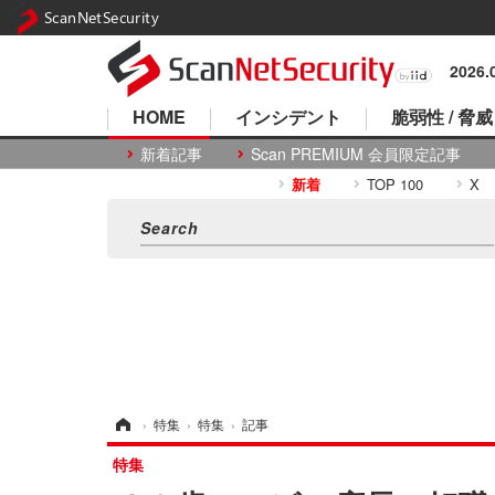
ScanNetSecurity
2026
HOME
インシデント
脆弱性 / 脅威
新着記事
Scan PREMIUM 会員限定記事
新着
TOP 100
X
ホーム
›
特集
›
特集
›
記事
特集