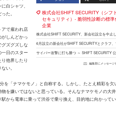
ンに白シャツ、
株式会社SHIFT SECURITY（シフ
だった。
セキュリティ）- 脆弱性診断の標準
企業
トアで雇われ店
のがしんどかっ
でグズグズしな
の一日のスター
たり他界したり
編集部にメッセージ
りない。
自分を「ナマケモノ」と自称する。しかし、たとえ精彩を欠
動物を嫌いではないと思っている。そんなナマケモノの大井
り駅から電車に乗って渋谷で乗り換え、目的地に向かってい