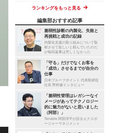
ランキングをもっと見る
編集部おすすめ記事
脆弱性診断の内製化、失敗と
再挑戦と成功の記録
内製化支援の取り組みについて取
材させて欲しいと頼んでいたのだ
が毎回返事は芳しくなかった
「守る」だけでなくお客を
「成功」させるまでが自分の
仕事
日本プルーフポイント 代表取締役
社長 野村健インタビュー
「脆弱性管理はレガシーなイ
メージがあってテクノロジー
的に魅力がないと思いました
（阿部）」
Tenable 阿部淳平が語るエクスポ
ージャーマネジメント