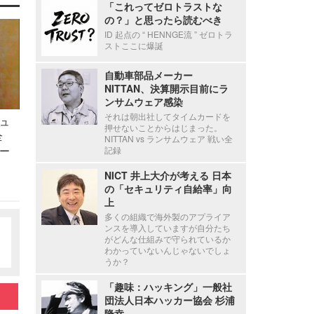
「これってゼロトラストな
の？」と思ったら読むべき
ID 起点の “ HENNGE流 ” ゼロトラ
ストここに爆誕
自動車部品メーカー
NITTAN、決算開示目前にラ
ンサムウェア感染
それは朝出社してタイムカードを
ュ
押せないことからはじまった。
全
NITTAN vs ランサムウェア 戦い全
ー
記録
NICT 井上大介が考える 日本
の「セキュリティ自給率」向
上
多くの組織で海外製のアプライア
ンスを導入していますが自分たち
がどんな仕組みで守られているか
わかっていないんじゃないでしょ
うか？
「趣味：ハッキング」一般社
団法人日本ハッカー協会 杉浦
隆幸