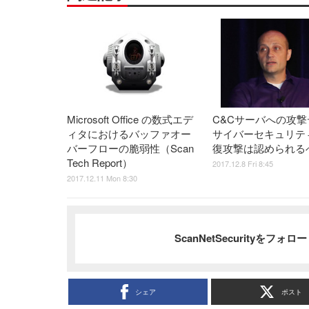
Microsoft Office の数式エデ
C&Cサーバへの攻撃
ィタにおけるバッファオー
サイバーセキュリテ
バーフローの脆弱性（Scan
復攻撃は認められる
Tech Report）
2017.12.8 Fri 8:45
2017.12.11 Mon 8:30
ScanNetSecurityをフォ
シェア
ポスト