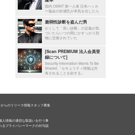
国内 OSINT 第一人者 日本ハッカ
ー協会の杉浦氏が本気を出したら
脆弱性診断を盗んだ男
かくして「良い診断」の定義が気
づいたらいつの間にかすっかり別
物に交換されていた
[Scan PREMIUM 法人会員登
録について]
Security Information Wants To Be
Shared.「セキュリティ情報は共
有されることを欲する」
ドからのリリース情報
スタッフ募集
個人情報の適切な取扱いを行う事
れるプライバシーマークの付与認