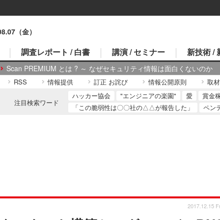
.08.07（金）
調査レポート / 白書
講演 / セミナー
新技術 /
Scan PREMIUM とは ? ～ なぜセキュリティ情報は面白くないのか
RSS
情報提供
訂正 お詫び
情報公開原則
取材
ハッカー協会
"エンジニアの楽園"
愛
賞金
注目検索ワード
「この脆弱性は〇〇社の△△が報告した」
ペン
2017.12.15 Fr