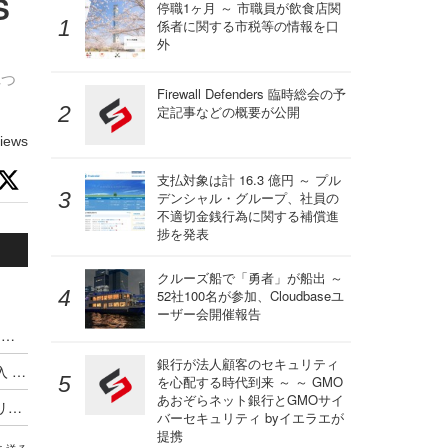
S
停職1ヶ月 ～ 市職員が飲食店関
係者に関する市税等の情報を口
外
れつ
Firewall Defenders 臨時総会の予
定記事などの概要が公開
iews
支払対象は計 16.3 億円 ～ プル
デンシャル・グループ、社員の
不適切金銭行為に関する補償進
捗を発表
クルーズ船で「勇者」が船出 ～
52社100名が参加、Cloudbaseユ
ーザー会開催報告
ハッキングカンファレンス DEF CON、Meta式「変態メガネ」全面禁止（度付きもNG）広がるスマートグラス締め出し
銀行が法人顧客のセキュリティ
Google がサイバー犯罪集団の独自分類体系を導入 ～ Microsoft と CrowdStrike が推進した業界統一規則はいずこへ
を心配する時代到来 ～ ～ GMO
あおぞらネット銀行とGMOサイ
最低賃金実現に並ぶ歴史的改革か ～ オーストラリア首相が AI 企業に消費する以上の発電とコンテンツ盗用停止を突きつける
バーセキュリティ byイエラエが
提携