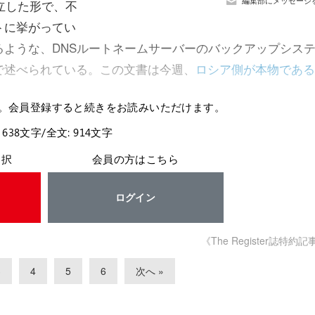
編集部にメッセージ
ら独立した形で、不
トに挙がってい
ような、DNSルートネームサーバーのバックアップシス
で述べられている。この文書は今週、
ロシア側が本物である
。会員登録すると続きをお読みいただけます。
 638文字/全文: 914文字
選択
会員の方はこちら
ログイン
《The Register誌特約記
3
4
5
6
次へ