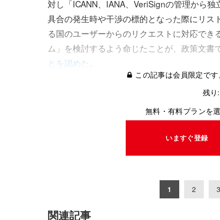
対し「ICANN、IANA、VeriSignの管理か
具合の発生時や干渉の標的となった際にリス
る国のユーザーからのリクエストに対応できる
ム」を検討するよう命じたことが、政策文書
とを認めた
。
この記事は会員限定です
残り:
無料・有料プランを
いますぐ登録
1
2
関連記事