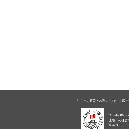
リリース窓口・お問い合わせ
広告
ScanNetS
上場）の運営
証券コード：6