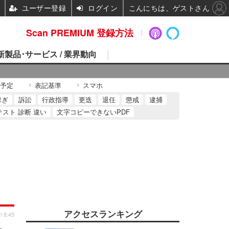
ユーザー登録
ログイン
こんにちは、ゲストさん
Scan PREMIUM 登録方法
 新製品･サービス / 業界動向
予定
表記基準
スマホ
稼ぎ
訴訟
行政指導
更迭
退任
懲戒
逮捕
テスト 診断 違い
文字コピーできないPDF
アクセスランキング
i 8:45