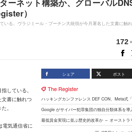
ターネット構築か、グローバルDN
ister）
ている。ヴラジミール・プーチン大統領が今月署名した文書に触
172
v
シェア
ポスト
The Register
目指している。
た文書に触れつ
きた。
は電気通信省に