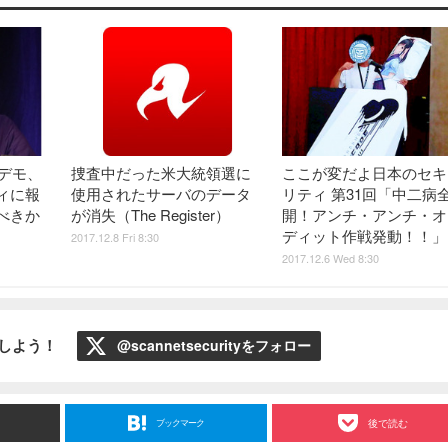
デモ、
捜査中だった米大統領選に
ここが変だよ日本のセキ
ィに報
使用されたサーバのデータ
リティ 第31回「中二病
べきか
が消失（The Register）
開！アンチ・アンチ・オ
ディット作戦発動！！」
2017.12.8 Fri 8:30
2017.12.6 Wed 8:30
ローしよう！
@scannetsecurityをフォロー
ブックマーク
後で読む