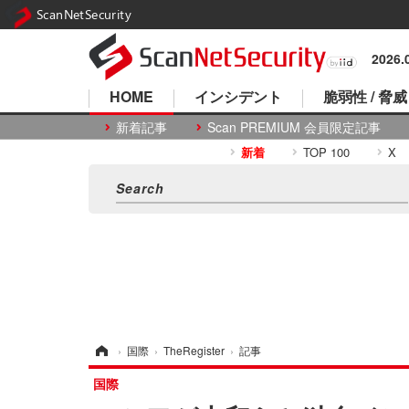
ScanNetSecurity
2026
HOME
インシデント
脆弱性 / 脅威
新着記事
Scan PREMIUM 会員限定記事
新着
TOP 100
X
ホーム
›
国際
›
TheRegister
›
記事
国際