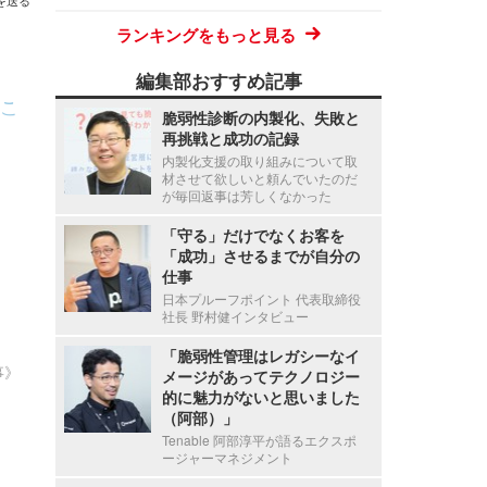
を送る
ランキングをもっと見る
テ
編集部おすすめ記事
こ
脆弱性診断の内製化、失敗と
再挑戦と成功の記録
内製化支援の取り組みについて取
材させて欲しいと頼んでいたのだ
が毎回返事は芳しくなかった
「守る」だけでなくお客を
「成功」させるまでが自分の
仕事
日本プルーフポイント 代表取締役
社長 野村健インタビュー
「脆弱性管理はレガシーなイ
事》
メージがあってテクノロジー
的に魅力がないと思いました
（阿部）」
Tenable 阿部淳平が語るエクスポ
ージャーマネジメント