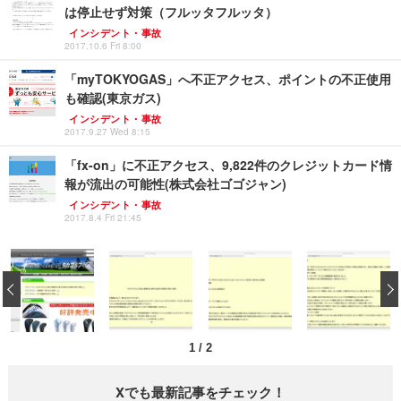
は停止せず対策（フルッタフルッタ）
インシデント・事故
2017.10.6 Fri 8:00
「myTOKYOGAS」へ不正アクセス、ポイントの不正使用
も確認(東京ガス)
インシデント・事故
2017.9.27 Wed 8:15
「fx-on」に不正アクセス、9,822件のクレジットカード情
報が流出の可能性(株式会社ゴゴジャン)
インシデント・事故
2017.8.4 Fri 21:45
‹
1
/
2
Xでも最新記事をチェック！