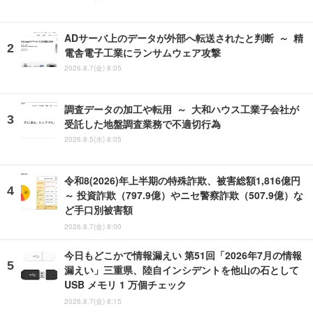
ADサーバ上のデータが外部へ転送されたと判断 ～ 精
電舎電子工業にランサムウェア攻撃
2026.8.7(金) 8:05
調査データの加工や転用 ～ 大和ハウス工業子会社が
受託した地盤調査業務で不適切行為
2026.8.5(水) 8:05
令和8(2026)年上半期の特殊詐欺、被害総額1,816億円
～ 投資詐欺（797.9億）やニセ警察詐欺（507.9億）な
ど手口別被害額
2026.8.7(金) 8:00
今日もどこかで情報漏えい 第51回「2026年7月の情報
漏えい」三重県、陸自インシデントを他山の石として
USB メモリ 1 万個チェック
2026.8.7(金) 8:15