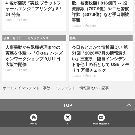
4 名が翻訳『実践 プラットフ
欺、被害総額1,816億円 ～ 投
ォームエンジニアリング』8 /
資詐欺（797.9億）やニセ警察
24 発売
詐欺（507.9億）など手口別被
害額
2026.8.7 Fri 8:00
2026.8.7 Fri 8:00
研修・セミナー・カンファレンス
特集
人事異動から退職処理までの
今日もどこかで情報漏えい 第
実務を体験 ～「Okta」ハンズ
51回「2026年7月の情報漏え
オンワークショップ 9月11日
い」三重県、陸自インシデン
大阪で開催
トを他山の石として USB メモ
リ 1 万個チェック
2026.8.7 Fri 8:10
2026.8.7 Fri 8:15
記事
ホーム
›
インシデント・事故
›
インシデント・情報漏えい
›
TOP
Home
X
Mail Magazine