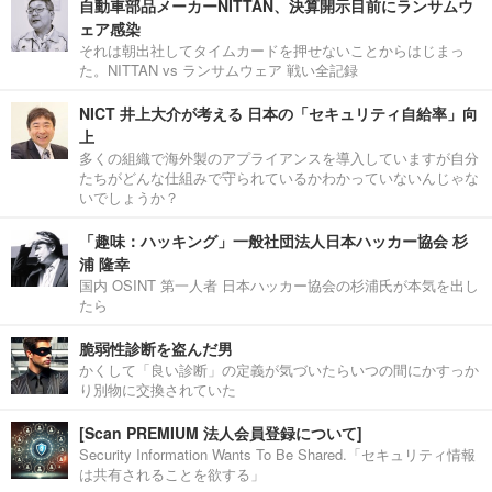
自動車部品メーカーNITTAN、決算開示目前にランサムウ
ェア感染
それは朝出社してタイムカードを押せないことからはじまっ
た。NITTAN vs ランサムウェア 戦い全記録
NICT 井上大介が考える 日本の「セキュリティ自給率」向
上
多くの組織で海外製のアプライアンスを導入していますが自分
たちがどんな仕組みで守られているかわかっていないんじゃな
いでしょうか？
「趣味：ハッキング」一般社団法人日本ハッカー協会 杉
浦 隆幸
国内 OSINT 第一人者 日本ハッカー協会の杉浦氏が本気を出し
たら
脆弱性診断を盗んだ男
かくして「良い診断」の定義が気づいたらいつの間にかすっか
り別物に交換されていた
[Scan PREMIUM 法人会員登録について]
Security Information Wants To Be Shared.「セキュリティ情報
は共有されることを欲する」