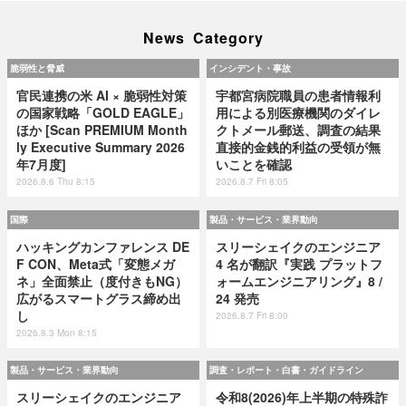
News Category
脆弱性と脅威
インシデント・事故
官民連携の米 AI × 脆弱性対策
宇都宮病院職員の患者情報利
の国家戦略「GOLD EAGLE」
用による別医療機関のダイレ
ほか [Scan PREMIUM Month
クトメール郵送、調査の結果
ly Executive Summary 2026
直接的金銭的利益の受領が無
年7月度]
いことを確認
2026.8.6 Thu 8:15
2026.8.7 Fri 8:05
国際
製品・サービス・業界動向
ハッキングカンファレンス DE
スリーシェイクのエンジニア
F CON、Meta式「変態メガ
4 名が翻訳『実践 プラットフ
ネ」全面禁止（度付きもNG）
ォームエンジニアリング』8 /
広がるスマートグラス締め出
24 発売
し
2026.8.7 Fri 8:00
2026.8.3 Mon 8:15
製品・サービス・業界動向
調査・レポート・白書・ガイドライン
スリーシェイクのエンジニア
令和8(2026)年上半期の特殊詐