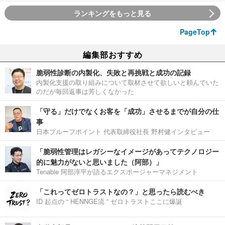
ランキングをもっと見る
PageTop
編集部おすすめ
脆弱性診断の内製化、失敗と再挑戦と成功の記録
内製化支援の取り組みについて取材させて欲しいと頼んでいた
のだが毎回返事は芳しくなかった
「守る」だけでなくお客を「成功」させるまでが自分の仕
事
日本プルーフポイント 代表取締役社長 野村健インタビュー
「脆弱性管理はレガシーなイメージがあってテクノロジー
的に魅力がないと思いました（阿部）」
Tenable 阿部淳平が語るエクスポージャーマネジメント
「これってゼロトラストなの？」と思ったら読むべき
ID 起点の “ HENNGE流 ” ゼロトラストここに爆誕