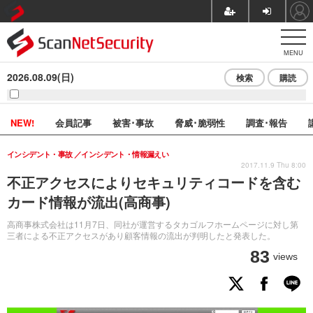
MENU
2026.08.09(日)
検索
購読
NEW!
会員記事
被害･事故
脅威･脆弱性
調査･報告
インシデント・事故
インシデント・情報漏えい
2017.11.9 Thu 8:00
不正アクセスによりセキュリティコードを含む
カード情報が流出(高商事)
高商事株式会社は11月7日、同社が運営するタカゴルフホームページに対し第
三者による不正アクセスがあり顧客情報の流出が判明したと発表した。
83
views