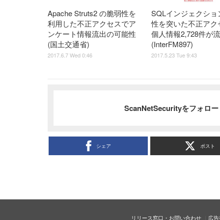
Apache Struts2 の脆弱性を
SQLインジェクショ
利用した不正アクセスでア
性を突いた不正アク
ンケート情報流出の可能性
個人情報2,728件が
(国土交通省)
(InterFM897)
2017.6.7 Wed 0:46
2017.5.23 Tue 9:43
ScanNetSecurityをフォ
シェア
ポスト
リリース窓口・お問い合わせ
広告