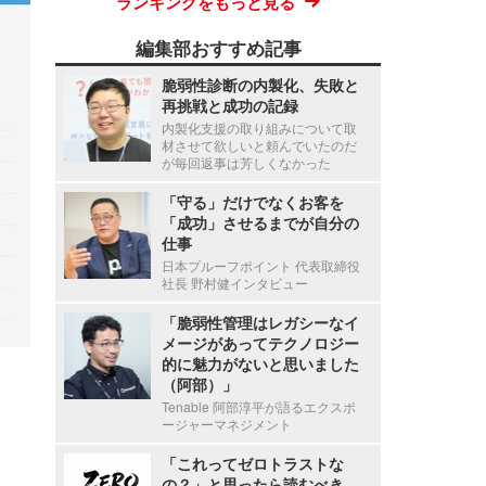
ランキングをもっと見る
編集部おすすめ記事
脆弱性診断の内製化、失敗と
再挑戦と成功の記録
内製化支援の取り組みについて取
材させて欲しいと頼んでいたのだ
が毎回返事は芳しくなかった
「守る」だけでなくお客を
「成功」させるまでが自分の
仕事
日本プルーフポイント 代表取締役
社長 野村健インタビュー
「脆弱性管理はレガシーなイ
メージがあってテクノロジー
的に魅力がないと思いました
（阿部）」
Tenable 阿部淳平が語るエクスポ
ージャーマネジメント
「これってゼロトラストな
の？」と思ったら読むべき