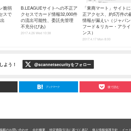
ン脆弱
B.LEAGUEサイトへの不正ア
「東商マート」サイトに
セスで
クセスでカード情報32,000件
正アクセス、約5万件の
流出
の流出可能性、委託先管理
情報が漏えい（ジャパン
不充分(ぴあ)
フード＆リカー・アライ
ンス）
2017.4.26 Wed 10:38
2017.4.17 Mon 8:00
ローしよう！
@scannetsecurityをフォロー
ブックマーク
後で読む
掲載のお問い合わせ
会社概要
特定商取引法に基づく表記
個人情報保護方針
イー