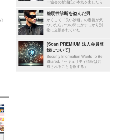
ー協会の杉浦氏が本気を出したら
脆弱性診断を盗んだ男
ty》
かくして「良い診断」の定義が気
づいたらいつの間にかすっかり別
物に交換されていた
[Scan PREMIUM 法人会員登
録について]
Security Information Wants To Be
Shared.「セキュリティ情報は共
有されることを欲する」