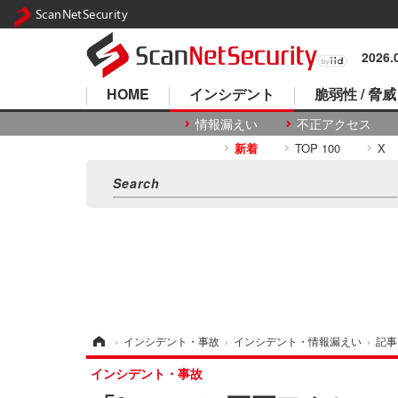
ScanNetSecurity
2026
HOME
インシデント
脆弱性 / 脅威
情報漏えい
不正アクセス
新着
TOP 100
X
ホーム
›
インシデント・事故
›
インシデント・情報漏えい
›
記事
インシデント・事故