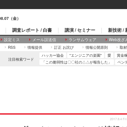
.08.07（金）
調査レポート / 白書
講演 / セミナー
新技術 /
設定ミス
メール誤送信
ランサムウェア
Web改ざ
RSS
情報提供
訂正 お詫び
情報公開原則
取材
ハッカー協会
"エンジニアの楽園"
愛
賞金
注目検索ワード
「この脆弱性は〇〇社の△△が報告した」
ペン
2017.8.4 Fri