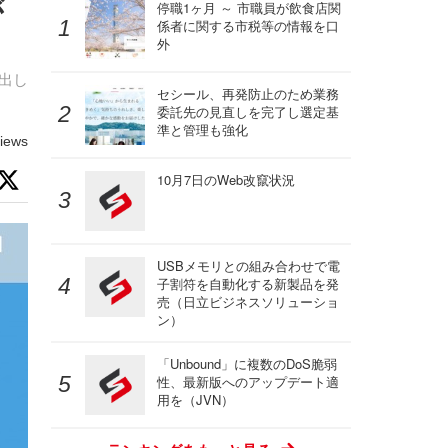
が
停職1ヶ月 ～ 市職員が飲食店関
係者に関する市税等の情報を口
外
流出し
セシール、再発防止のため業務
委託先の見直しを完了し選定基
準と管理も強化
iews
10月7日のWeb改竄状況
USBメモリとの組み合わせで電
子割符を自動化する新製品を発
売（日立ビジネスソリューショ
ン）
「Unbound」に複数のDoS脆弱
性、最新版へのアップデート適
用を（JVN）