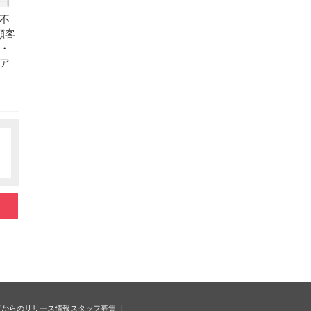
不
顧客
・
ア
ドからのリリース情報
スタッフ募集