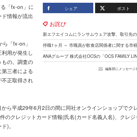
「fx-on」に
シェア
ポスト
ード情報が流出
お詫び
。
「fx-on」
正利用が発生し
うもの。調査の
編集部にメッセージ
に第三者による
が不正取得され
日から平成29年6月2日の間に同社オンラインショップでク
2件のクレジットカード情報(氏名(カード名義人名)、クレジ
ド)。