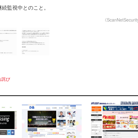
継続監視中とのこと。
《ScanNetSecuri
お詫び