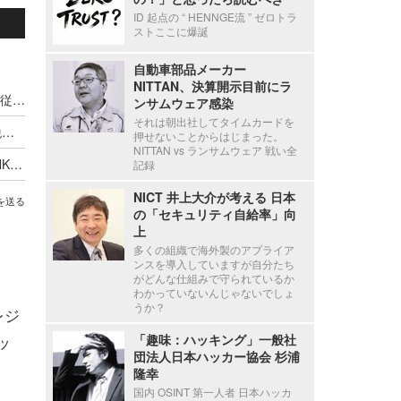
ID 起点の “ HENNGE流 ” ゼロトラ
ストここに爆誕
自動車部品メーカー
NITTAN、決算開示目前にラ
新エフエイコムにランサムウェア攻撃、取引先の従業員に関する個人情報が漏えいした可能性
ンサムウェア感染
それは朝出社してタイムカードを
停職1ヶ月 ～ 市職員が飲食店関係者に関する市税等の情報を口外
押せないことからはじまった。
NITTAN vs ランサムウェア 戦い全
ANAグループ 株式会社OCSの「OCS FAMILY LINK SERVICE」に不正アクセス、一部の個人情報・データが流出した可能性
記録
NICT 井上大介が考える 日本
を送る
の「セキュリティ自給率」向
上
多くの組織で海外製のアプライア
ンスを導入していますが自分たち
がどんな仕組みで守られているか
わかっていないんじゃないでしょ
うか？
レジ
ッ
「趣味：ハッキング」一般社
団法人日本ハッカー協会 杉浦
隆幸
国内 OSINT 第一人者 日本ハッカ