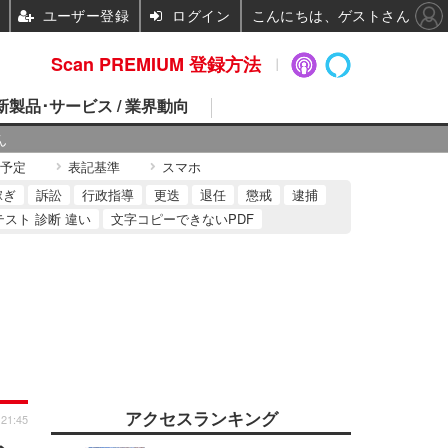
ユーザー登録
ログイン
こんにちは、ゲストさん
Scan PREMIUM 登録方法
 新製品･サービス / 業界動向
ん
予定
表記基準
スマホ
稼ぎ
訴訟
行政指導
更迭
退任
懲戒
逮捕
テスト 診断 違い
文字コピーできないPDF
アクセスランキング
 21:45