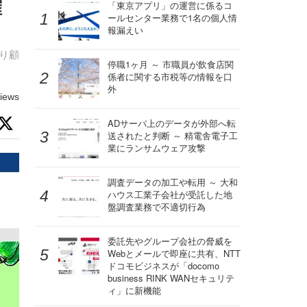
確
「東京アプリ」の運営に係るコ
ールセンター業務で1名の個人情
報漏えい
より顧
停職1ヶ月 ～ 市職員が飲食店関
係者に関する市税等の情報を口
外
iews
ADサーバ上のデータが外部へ転
送されたと判断 ～ 精電舎電子工
業にランサムウェア攻撃
調査データの加工や転用 ～ 大和
ハウス工業子会社が受託した地
盤調査業務で不適切行為
委託先やグループ会社の脅威を
Webとメールで即座に共有、NTT
ドコモビジネスが「docomo
business RINK WANセキュリテ
ィ」に新機能