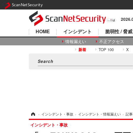
ScanNetSecurity
2026
HOME
インシデント
脆弱性 / 脅威
情報漏えい
不正アクセス
新着
TOP 100
X
ホーム
›
インシデント・事故
›
インシデント・情報漏えい
›
記事
インシデント・事故