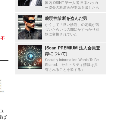
国内 OSINT 第一人者 日本ハッカ
ー協会の杉浦氏が本気を出したら
脆弱性診断を盗んだ男
かくして「良い診断」の定義が気
づいたらいつの間にかすっかり別
物に交換されていた
の不
[Scan PREMIUM 法人会員登
録について]
Security Information Wants To Be
Shared.「セキュリティ情報は共
有されることを欲する」
ユ
板ば