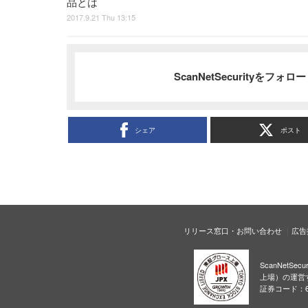
品とは
2017.9.21 Thu 13:15
ScanNetSecurityをフォ
シェア
ポスト
リリース窓口・お問い合わせ
広告
ScanNetS
上場）の運営
証券コード：6