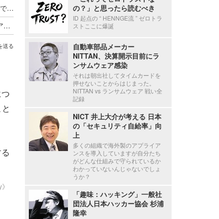
「東京アプリ」の運営に係るコールセンター業務で1名の個人情報漏えい
の？」と思ったら読むべき
ID 起点の “ HENNGE流 ” ゼロトラ
Axcelead Drug Discovery Partners社員のメールアカウントに不正アクセス、約7,000通のメールで痕跡を確認
ストここに爆誕
自動車部品メーカー
を送る
NITTAN、決算開示目前にラ
ンサムウェア感染
それは朝出社してタイムカードを
押せないことからはじまった。
NITTAN vs ランサムウェア 戦い全
につ
記録
こと
NICT 井上大介が考える 日本
の「セキュリティ自給率」向
上
多くの組織で海外製のアプライア
する
ンスを導入していますが自分たち
がどんな仕組みで守られているか
わかっていないんじゃないでしょ
うか？
ty》
「趣味：ハッキング」一般社
団法人日本ハッカー協会 杉浦
隆幸