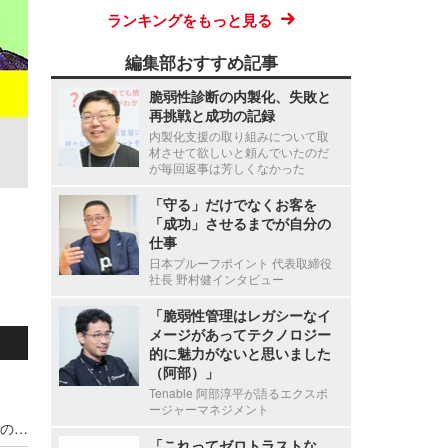
ランキングをもっと見る
編集部おすすめ記事
脆弱性診断の内製化、失敗と
再挑戦と成功の記録
内製化支援の取り組みについて取
材させて欲しいと頼んでいたのだ
が毎回返事は芳しくなかった
「守る」だけでなくお客を
「成功」させるまでが自分の
仕事
日本プルーフポイント 代表取締役
社長 野村健インタビュー
「脆弱性管理はレガシーなイ
メージがあってテクノロジー
的に魅力がないと思いました
（阿部）」
Tenable 阿部淳平が語るエクスポ
ージャーマネジメント
宇都宮病院職員の患者情報利用による別医療機関のダイレクトメール郵送、調査の結果 直接的金銭的利益の受領が無いことを確認
「これってゼロトラストな