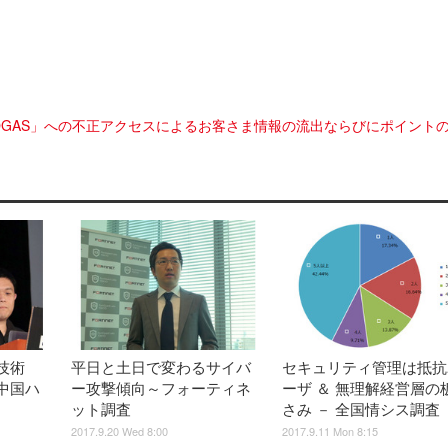
YOGAS」への不正アクセスによるお客さま情報の流出ならびにポイント
技術
平日と土日で変わるサイバ
セキュリティ管理は抵抗
中国ハ
ー攻撃傾向～フォーティネ
ーザ ＆ 無理解経営層の
ット調査
さみ － 全国情シス調査
2017.9.20 Wed 8:00
2017.9.11 Mon 8:15