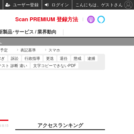
ユーザー登録
ログイン
こんにちは、ゲストさん
Scan PREMIUM 登録方法
 新製品･サービス / 業界動向
ん
予定
表記基準
スマホ
稼ぎ
訴訟
行政指導
更迭
退任
懲戒
逮捕
テスト 診断 違い
文字コピーできないPDF
アクセスランキング
d 8:15