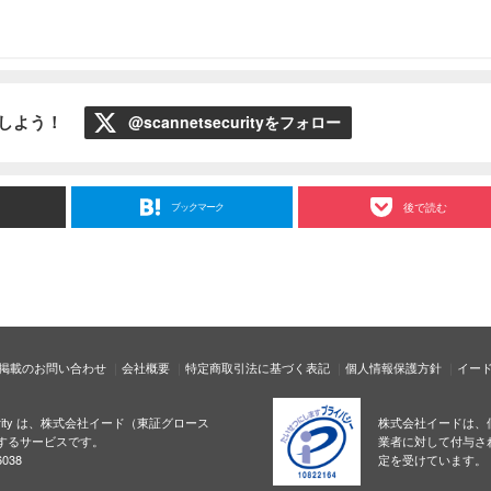
ローしよう！
@scannetsecurityをフォロー
ブックマーク
後で読む
掲載のお問い合わせ
会社概要
特定商取引法に基づく表記
個人情報保護方針
イー
ecurity は、株式会社イード（東証グロース
株式会社イードは、
するサービスです。
業者に対して付与さ
038
定を受けています。