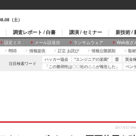
.08.08（土）
調査レポート / 白書
講演 / セミナー
新技術 /
設定ミス
メール誤送信
ランサムウェア
Web改ざ
RSS
情報提供
訂正 お詫び
情報公開原則
取材
ハッカー協会
"エンジニアの楽園"
愛
賞金
注目検索ワード
「この脆弱性は〇〇社の△△が報告した」
ペン
2017.9.27 We