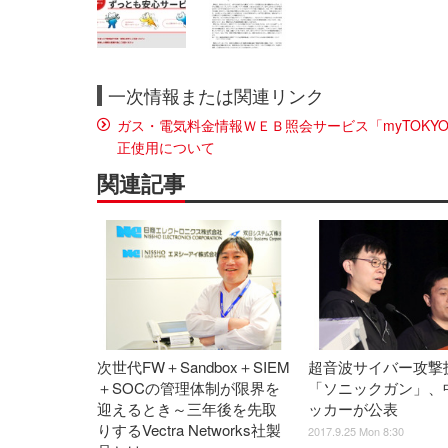
一次情報または関連リンク
ガス・電気料金情報ＷＥＢ照会サービス「myTOK
正使用について
関連記事
次世代FW＋Sandbox＋SIEM
超音波サイバー攻撃
＋SOCの管理体制が限界を
「ソニックガン」、
迎えるとき～三年後を先取
ッカーが公表
りするVectra Networks社製
2017.9.25 Mon 8:30