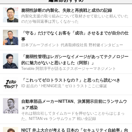
脆弱性診断の内製化、失敗と再挑戦と成功の記録
内製化支援の取り組みについて取材させて欲しいと頼んでいた
のだが毎回返事は芳しくなかった
「守る」だけでなくお客を「成功」させるまでが自分の仕
事
日本プルーフポイント 代表取締役社長 野村健インタビュー
「脆弱性管理はレガシーなイメージがあってテクノロジー
的に魅力がないと思いました（阿部）」
Tenable 阿部淳平が語るエクスポージャーマネジメント
「これってゼロトラストなの？」と思ったら読むべき
ID 起点の “ HENNGE流 ” ゼロトラストここに爆誕
自動車部品メーカーNITTAN、決算開示目前にランサムウ
ェア感染
それは朝出社してタイムカードを押せないことからはじまっ
た。NITTAN vs ランサムウェア 戦い全記録
NICT 井上大介が考える 日本の「セキュリティ自給率」向