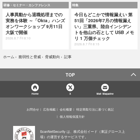
研修・セミナー・カンファレンス
特集
人事異動から退職処理までの
今日もどこかで情報漏えい 第
実務を体験 ～「Okta」ハンズ
51回「2026年7月の情報漏え
オンワークショップ 9月11日
い」三重県、陸自インシデン
大阪で開催
トを他山の石として USB メモ
リ 1 万個チェック
2026.8.7 Fri 8:10
2026.8.7 Fri 8:15
記事
ホーム
›
脆弱性と脅威
›
脅威動向
›
TOP
Home
X
Mail Magazine
お問合せ
広告掲載
会社概要
特定商取引法に基づく表記
個人情報保護方針
ScanNetSecurity は、株式会社イード（東証グロース上
場）の運営するサービスです。