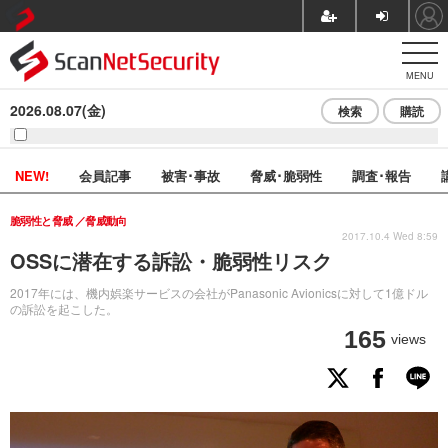
MENU
2026.08.07(金)
検索
購読
NEW!
会員記事
被害･事故
脅威･脆弱性
調査･報告
脆弱性と脅威
脅威動向
2017.10.4 Wed 8:59
OSSに潜在する訴訟・脆弱性リスク
2017年には、機内娯楽サービスの会社がPanasonic Avionicsに対して1億ドル
の訴訟を起こした。
165
views