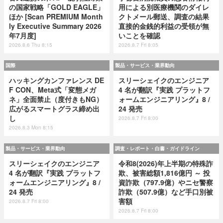
の国家戦略「GOLD EAGLE」
用による別医療機関のダイレ
ほか [Scan PREMIUM Month
クトメール郵送、調査の結果
ly Executive Summary 2026
直接的金銭的利益の受領が無
年7月度]
いことを確認
2026.8.6 Thu 8:15
2026.8.7 Fri 8:05
国際
製品・サービス・業界動向
ハッキングカンファレンス DE
スリーシェイクのエンジニア
F CON、Meta式「変態メガ
4 名が翻訳『実践 プラットフ
ネ」全面禁止（度付きもNG）
ォームエンジニアリング』8 /
広がるスマートグラス締め出
24 発売
し
2026.8.7 Fri 8:00
2026.8.3 Mon 8:15
製品・サービス・業界動向
調査・レポート・白書・ガイドライン
スリーシェイクのエンジニア
令和8(2026)年上半期の特殊詐
4 名が翻訳『実践 プラットフ
欺、被害総額1,816億円 ～ 投
ォームエンジニアリング』8 /
資詐欺（797.9億）やニセ警察
24 発売
詐欺（507.9億）など手口別被
害額
2026.8.7 Fri 8:00
2026.8.7 Fri 8:00