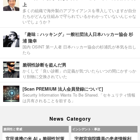
上
多くの組織で海外製のアプライアンスを導入していますが自分
たちがどんな仕組みで守られているかわかっていないんじゃな
いでしょうか？
「趣味：ハッキング」一般社団法人日本ハッカー協会 杉
浦 隆幸
国内 OSINT 第一人者 日本ハッカー協会の杉浦氏が本気を出し
たら
脆弱性診断を盗んだ男
かくして「良い診断」の定義が気づいたらいつの間にかすっか
り別物に交換されていた
[Scan PREMIUM 法人会員登録について]
Security Information Wants To Be Shared.「セキュリティ情報
は共有されることを欲する」
News Category
脆弱性と脅威
インシデント・事故
官民連携の米 AI × 脆弱性対策
宇都宮病院職員の患者情報利