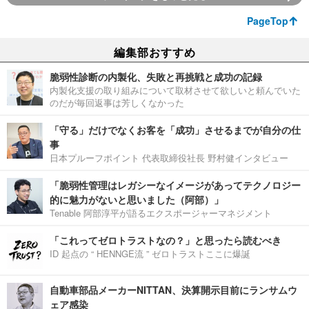
PageTop
編集部おすすめ
脆弱性診断の内製化、失敗と再挑戦と成功の記録
内製化支援の取り組みについて取材させて欲しいと頼んでいた
のだが毎回返事は芳しくなかった
「守る」だけでなくお客を「成功」させるまでが自分の仕
事
日本プルーフポイント 代表取締役社長 野村健インタビュー
「脆弱性管理はレガシーなイメージがあってテクノロジー
的に魅力がないと思いました（阿部）」
Tenable 阿部淳平が語るエクスポージャーマネジメント
「これってゼロトラストなの？」と思ったら読むべき
ID 起点の “ HENNGE流 ” ゼロトラストここに爆誕
自動車部品メーカーNITTAN、決算開示目前にランサムウ
ェア感染