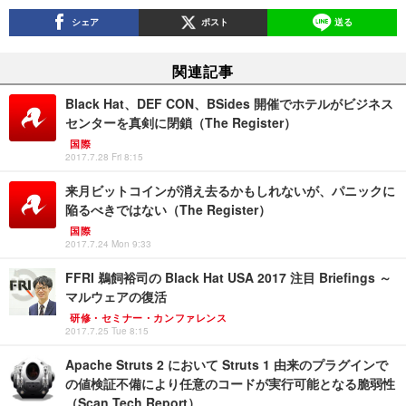
シェア
ポスト
送る
関連記事
Black Hat、DEF CON、BSides 開催でホテルがビジネス
センターを真剣に閉鎖（The Register）
国際
2017.7.28 Fri 8:15
来月ビットコインが消え去るかもしれないが、パニックに
陥るべきではない（The Register）
国際
2017.7.24 Mon 9:33
FFRI 鵜飼裕司の Black Hat USA 2017 注目 Briefings ～
マルウェアの復活
研修・セミナー・カンファレンス
2017.7.25 Tue 8:15
Apache Struts 2 において Struts 1 由来のプラグインで
の値検証不備により任意のコードが実行可能となる脆弱性
（Scan Tech Report）