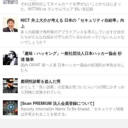
それは朝出社してタイムカードを押せないことからはじまっ
た。NITTAN vs ランサムウェア 戦い全記録
NICT 井上大介が考える 日本の「セキュリティ自給率」向
上
多くの組織で海外製のアプライアンスを導入していますが自分
たちがどんな仕組みで守られているかわかっていないんじゃな
いでしょうか？
「趣味：ハッキング」一般社団法人日本ハッカー協会 杉
浦 隆幸
国内 OSINT 第一人者 日本ハッカー協会の杉浦氏が本気を出し
たら
脆弱性診断を盗んだ男
かくして「良い診断」の定義が気づいたらいつの間にかすっか
り別物に交換されていた
[Scan PREMIUM 法人会員登録について]
Security Information Wants To Be Shared.「セキュリティ情報
は共有されることを欲する」