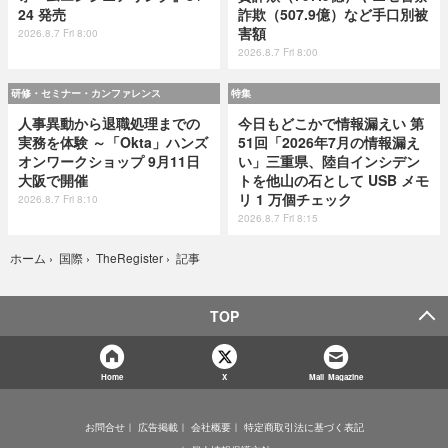
24 発売
詐欺（507.9億）など手口別被
害額
2026.8.7 Fri 8:00
2026.8.7 Fri 8:00
研修・セミナー・カンファレンス
特集
人事異動から退職処理までの
今日もどこかで情報漏えい 第
実務を体験 ～「Okta」ハンズ
51回「2026年7月の情報漏え
オンワークショップ 9月11日
い」三重県、陸自インシデン
大阪で開催
トを他山の石として USB メモ
リ 1 万個チェック
2026.8.7 Fri 8:10
2026.8.7 Fri 8:15
記事
ホーム
›
国際
›
TheRegister
›
TOP
Home
X
Mail Magazine
お問合せ
広告掲載
会社概要
特定商取引法に基づく表記