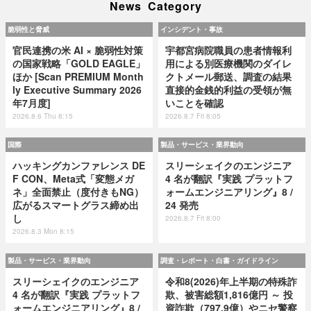
News Category
脆弱性と脅威
インシデント・事故
官民連携の米 AI × 脆弱性対策
宇都宮病院職員の患者情報利
の国家戦略「GOLD EAGLE」
用による別医療機関のダイレ
ほか [Scan PREMIUM Month
クトメール郵送、調査の結果
ly Executive Summary 2026
直接的金銭的利益の受領が無
年7月度]
いことを確認
2026.8.6 Thu 8:15
2026.8.7 Fri 8:05
国際
製品・サービス・業界動向
ハッキングカンファレンス DE
スリーシェイクのエンジニア
F CON、Meta式「変態メガ
4 名が翻訳『実践 プラットフ
ネ」全面禁止（度付きもNG）
ォームエンジニアリング』8 /
広がるスマートグラス締め出
24 発売
し
2026.8.7 Fri 8:00
2026.8.3 Mon 8:15
製品・サービス・業界動向
調査・レポート・白書・ガイドライン
スリーシェイクのエンジニア
令和8(2026)年上半期の特殊詐
4 名が翻訳『実践 プラットフ
欺、被害総額1,816億円 ～ 投
ォームエンジニアリング』8 /
資詐欺（797.9億）やニセ警察