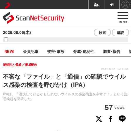
MENU
2026.08.06(木)
検索
購読
NEW!
会員記事
被害･事故
脅威･脆弱性
調査･報告
脆弱性と脅威
脅威動向
2015.6.30 Tue 8:00
不審な「ファイル」と「通信」の確認でウイル
ス感染の検査を呼びかけ（IPA）
IPAは、「潜伏しているかもしれないウイルスの感染検査を今すぐ！」という注
意喚起を発表した。
57
views