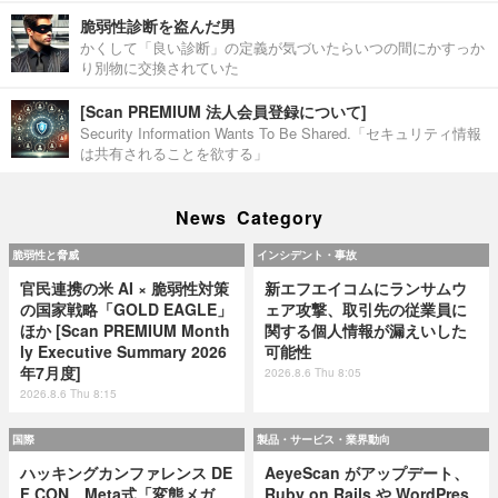
脆弱性診断を盗んだ男
かくして「良い診断」の定義が気づいたらいつの間にかすっか
り別物に交換されていた
[Scan PREMIUM 法人会員登録について]
Security Information Wants To Be Shared.「セキュリティ情報
は共有されることを欲する」
News Category
脆弱性と脅威
インシデント・事故
官民連携の米 AI × 脆弱性対策
新エフエイコムにランサムウ
の国家戦略「GOLD EAGLE」
ェア攻撃、取引先の従業員に
ほか [Scan PREMIUM Month
関する個人情報が漏えいした
ly Executive Summary 2026
可能性
年7月度]
2026.8.6 Thu 8:05
2026.8.6 Thu 8:15
国際
製品・サービス・業界動向
ハッキングカンファレンス DE
AeyeScan がアップデート、
F CON、Meta式「変態メガ
Ruby on Rails や WordPres