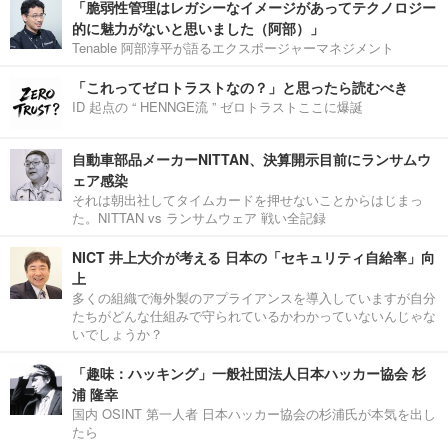
「脆弱性管理はレガシーなイメージがあってテクノロジー
的に魅力がないと思いました（阿部）」
Tenable 阿部淳平が語るエクスポージャーマネジメント
「これってゼロトラストなの？」と思ったら読むべき
ID 起点の “ HENNGE流 ” ゼロトラストここに爆誕
自動車部品メーカーNITTAN、決算開示目前にランサムウ
ェア感染
それは朝出社してタイムカードを押せないことからはじまっ
た。NITTAN vs ランサムウェア 戦い全記録
NICT 井上大介が考える 日本の「セキュリティ自給率」向
上
多くの組織で海外製のアプライアンスを導入していますが自分
たちがどんな仕組みで守られているかわかっていないんじゃな
いでしょうか？
「趣味：ハッキング」一般社団法人日本ハッカー協会 杉
浦 隆幸
国内 OSINT 第一人者 日本ハッカー協会の杉浦氏が本気を出し
たら