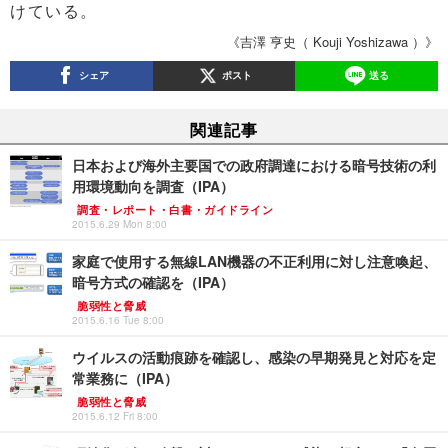
けている。
《吉澤 亨史（ Kouji Yoshizawa ）》
シェア
ポスト
送る
関連記事
日本および海外主要国での政府調達における暗号技術の利
用環境動向を調査（IPA）
調査・レポート・白書・ガイドライン
2015.6.29 Mon 8:00
家庭で使用する無線LAN機器の不正利用に対し注意喚起、
暗号方式の確認を（IPA）
脆弱性と脅威
2015.6.16 Tue 8:00
ウイルスの活動痕跡を確認し、感染の早期発見と対応を定
常業務に（IPA）
脆弱性と脅威
2015.6.12 Fri 8:00