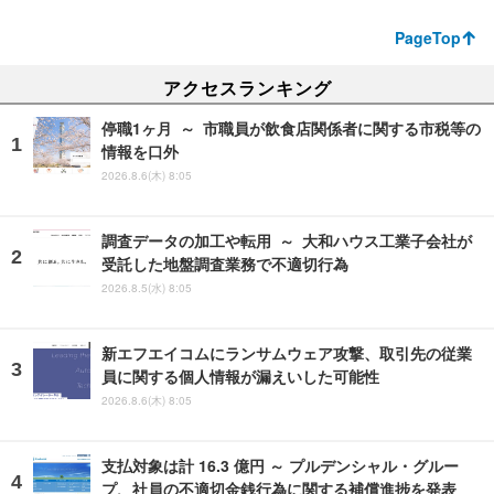
PageTop
アクセスランキング
停職1ヶ月 ～ 市職員が飲食店関係者に関する市税等の
情報を口外
2026.8.6(木) 8:05
調査データの加工や転用 ～ 大和ハウス工業子会社が
受託した地盤調査業務で不適切行為
2026.8.5(水) 8:05
新エフエイコムにランサムウェア攻撃、取引先の従業
員に関する個人情報が漏えいした可能性
2026.8.6(木) 8:05
支払対象は計 16.3 億円 ～ プルデンシャル・グルー
プ、社員の不適切金銭行為に関する補償進捗を発表