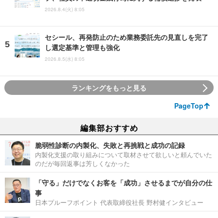
2026.8.4(火) 8:05
セシール、再発防止のため業務委託先の見直しを完了
し選定基準と管理も強化
2026.8.5(水) 8:05
ランキングをもっと見る
PageTop
編集部おすすめ
脆弱性診断の内製化、失敗と再挑戦と成功の記録
内製化支援の取り組みについて取材させて欲しいと頼んでいた
のだが毎回返事は芳しくなかった
「守る」だけでなくお客を「成功」させるまでが自分の仕
事
日本プルーフポイント 代表取締役社長 野村健インタビュー