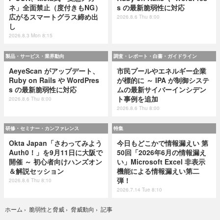
ネ」全面禁止（度付きもNG）
s の最新脆弱性に対応
広がるスマートグラス締め出
2026.8.6 Thu 8:00
し
2026.8.3 Mon 8:15
製品・サービス・業界動向
調査・レポート・白書・ガイドライン
AeyeScan がアップデート、
市民プールやエネルギー企業
Ruby on Rails や WordPres
が標的に ～ IPA が制御システ
s の最新脆弱性に対応
ムの最新サイバーインシデン
ト事例を追加
2026.8.6 Thu 8:00
2026.8.6 Thu 8:00
研修・セミナー・カンファレンス
特集
Okta Japan「さわってみよう
今日もどこかで情報漏えい 第
Auth0！」を9月11日に大阪で
50回「2026年6月の情報漏え
開催 ～ 初心者向けハンズオン
い」Microsoft Excel 非表示
＆解説セッション
機能による情報漏えい第二
弾！
2026.8.6 Thu 8:10
2026.7.14 Tue 8:10
記事
ホーム
›
脆弱性と脅威
›
脅威動向
›