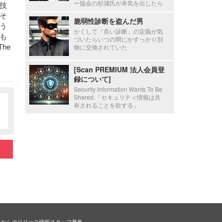
ー協会の杉浦氏が本気を出したら
技
そ
脆弱性診断を盗んだ男
う
かくして「良い診断」の定義が気
も
づいたらいつの間にかすっかり別
he
物に交換されていた
[Scan PREMIUM 法人会員登
録について]
Security Information Wants To Be
Shared.「セキュリティ情報は共
有されることを欲する」
ドからのリリース情報
スタッフ募集