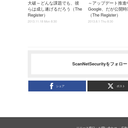
大破～どんな課題でも、彼
～アップデート推進
らは成し遂げるだろう（The
Google、だが公開
Register）
（The Register）
2013.11.18 Mon 8:30
2013.8.1 Thu 8:30
ScanNetSecurityをフォ
シェア
ポスト
リリース窓口・お問い合わせ
広告