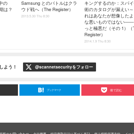
中の
Samsung とのバトルはクラ
キングするのか：スパイ
時期は？
ウド戦へ（The Register）
術のカタログが漏えい～
れはあなたが想像したよ
2013.5.30 Thu 8:30
な悪いものではない――
っと極悪だ（その 1）（T
Register）
2014.1.9 Thu 8:30
ローしよう！
@scannetsecurityをフォロー
ブックマーク
後で読む
掲載のお問い合わせ
会社概要
特定商取引法に基づく表記
個人情報保護方針
イー