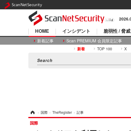
ScanNetSecurity
2026
HOME
インシデント
脆弱性 / 脅威
新着記事
Scan PREMIUM 会員限定記事
新着
TOP 100
X
ホーム
›
国際
›
TheRegister
›
記事
国際