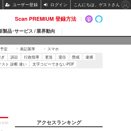
ユーザー登録
ログイン
こんにちは、ゲストさん
Scan PREMIUM 登録方法
 新製品･サービス / 業界動向
予定
表記基準
スマホ
稼ぎ
訴訟
行政指導
更迭
退任
懲戒
逮捕
テスト 診断 違い
文字コピーできないPDF
アクセスランキング
e 8:30