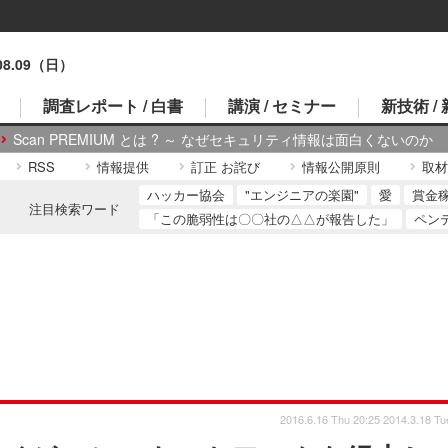
.08.09（日）
調査レポート / 白書
講演 / セミナー
新技術 /
Scan PREMIUM とは ? ～ なぜセキュリティ情報は面白くないのか
RSS
情報提供
訂正 お詫び
情報公開原則
取材
ハッカー協会
"エンジニアの楽園"
愛
賞金
注目検索ワード
「この脆弱性は〇〇社の△△が報告した」
ペン
2016.6.16 Thu 20:25
2014.3.18 Tu