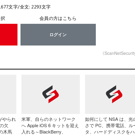
1677文字/全文: 2293文字
選択
会員の方はこちら
ログイン
《ScanNetSecuri
 がやられ
米軍、自らのネットワーク
如何にして NSA は、光
 の欠
へ Apple iOS 6 キットを迎え
さで PC、携帯電話、ル
の木馬
入れる～BlackBerry、
タ、ハードディスクをハ