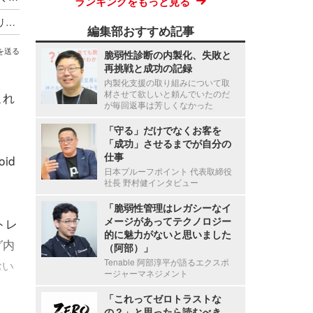
ランキングをもっと見る
最低賃金実現に並ぶ歴史的改革か ～ オーストラリア首相が AI 企業に消費する以上の発電とコンテンツ盗用停止を突きつける
編集部おすすめ記事
を送る
脆弱性診断の内製化、失敗と
再挑戦と成功の記録
内製化支援の取り組みについて取
材させて欲しいと頼んでいたのだ
、これ
が毎回返事は芳しくなかった
「守る」だけでなくお客を
「成功」させるまでが自分の
仕事
id
日本プルーフポイント 代表取締役
社長 野村健インタビュー
「脆弱性管理はレガシーなイ
メージがあってテクノロジー
トレ
的に魅力がないと思いました
グ内
（阿部）」
Tenable 阿部淳平が語るエクスポ
おい
ージャーマネジメント
「これってゼロトラストな
の？」と思ったら読むべき