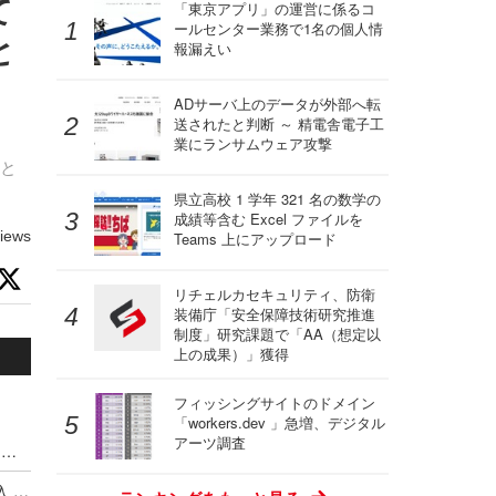
て
「東京アプリ」の運営に係るコ
ールセンター業務で1名の個人情
と
報漏えい
ADサーバ上のデータが外部へ転
送されたと判断 ～ 精電舎電子工
業にランサムウェア攻撃
 と
県立高校 1 学年 321 名の数学の
成績等含む Excel ファイルを
iews
Teams 上にアップロード
リチェルカセキュリティ、防衛
装備庁「安全保障技術研究推進
制度」研究課題で「AA（想定以
上の成果）」獲得
フィッシングサイトのドメイン
「workers.dev 」急増、デジタル
アーツ調査
ハッキングカンファレンス DEF CON、Meta式「変態メガネ」全面禁止（度付きもNG）広がるスマートグラス締め出し
Google がサイバー犯罪集団の独自分類体系を導入 ～ Microsoft と CrowdStrike が推進した業界統一規則はいずこへ