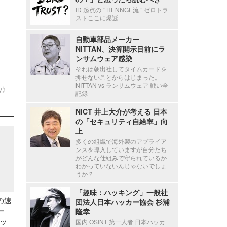
ID 起点の “ HENNGE流 ” ゼロトラ
ストここに爆誕
自動車部品メーカー
NITTAN、決算開示目前にラ
ンサムウェア感染
それは朝出社してタイムカードを
押せないことからはじまった。
NITTAN vs ランサムウェア 戦い全
ty》
記録
NICT 井上大介が考える 日本
の「セキュリティ自給率」向
上
多くの組織で海外製のアプライア
ンスを導入していますが自分たち
がどんな仕組みで守られているか
わかっていないんじゃないでしょ
うか？
「趣味：ハッキング」一般社
の速
団法人日本ハッカー協会 杉浦
ー
隆幸
ッ
国内 OSINT 第一人者 日本ハッカ