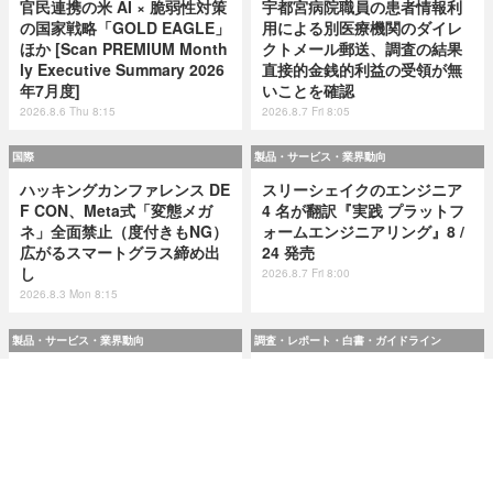
官民連携の米 AI × 脆弱性対策
宇都宮病院職員の患者情報利
の国家戦略「GOLD EAGLE」
用による別医療機関のダイレ
ほか [Scan PREMIUM Month
クトメール郵送、調査の結果
ly Executive Summary 2026
直接的金銭的利益の受領が無
年7月度]
いことを確認
2026.8.6 Thu 8:15
2026.8.7 Fri 8:05
国際
製品・サービス・業界動向
ハッキングカンファレンス DE
スリーシェイクのエンジニア
F CON、Meta式「変態メガ
4 名が翻訳『実践 プラットフ
ネ」全面禁止（度付きもNG）
ォームエンジニアリング』8 /
広がるスマートグラス締め出
24 発売
し
2026.8.7 Fri 8:00
2026.8.3 Mon 8:15
製品・サービス・業界動向
調査・レポート・白書・ガイドライン
スリーシェイクのエンジニア
令和8(2026)年上半期の特殊詐
4 名が翻訳『実践 プラットフ
欺、被害総額1,816億円 ～ 投
ォームエンジニアリング』8 /
資詐欺（797.9億）やニセ警察
24 発売
詐欺（507.9億）など手口別被
害額
2026.8.7 Fri 8:00
2026.8.7 Fri 8:00