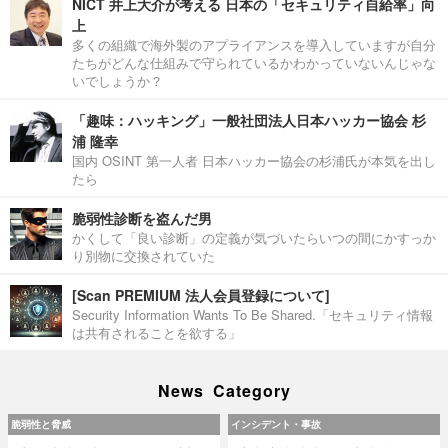
NICT 井上大介が考える 日本の「セキュリティ自給率」向
上
多くの組織で海外製のアプライアンスを導入していますが自分
たちがどんな仕組みで守られているかわかっていないんじゃな
いでしょうか？
「趣味：ハッキング」一般社団法人日本ハッカー協会 杉
浦 隆幸
国内 OSINT 第一人者 日本ハッカー協会の杉浦氏が本気を出し
たら
脆弱性診断を盗んだ男
かくして「良い診断」の定義が気づいたらいつの間にかすっか
り別物に交換されていた
[Scan PREMIUM 法人会員登録について]
Security Information Wants To Be Shared.「セキュリティ情報
は共有されることを欲する」
News Category
脆弱性と脅威
インシデント・事故