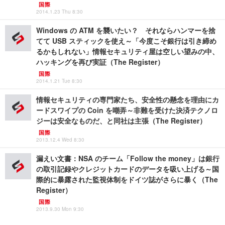
国際
2014.1.23 Thu 8:30
Windows の ATM を襲いたい？ それならハンマーを捨
てて USB スティックを使え～「今度こそ銀行は引き締め
るかもしれない」情報セキュリティ屋は空しい望みの中、
ハッキングを再び実証（The Register）
国際
2014.1.21 Tue 8:30
情報セキュリティの専門家たち、安全性の懸念を理由にカ
ードスワイプの Coin を嘲弄～非難を受けた決済テクノロ
ジーは安全なものだ、と同社は主張（The Register）
国際
2013.12.4 Wed 8:30
漏えい文書：NSA のチーム「Follow the money」は銀行
の取引記録やクレジットカードのデータを吸い上げる～国
際的に暴露された監視体制をドイツ誌がさらに暴く（The
Register）
国際
2013.9.30 Mon 9:30