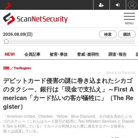
MENU
2026.08.09(日)
検索
購読
NEW!
会員記事
被害･事故
脅威･脆弱性
調査･報告
国際
TheRegister
2014.3.13 Thu 8:30
デビットカード侵害の謎に巻き込まれたシカゴ
のタクシー、銀行は「現金で支払え」～First A
merican「カード払いの客が犠牲に」（The Re
gister）
「American United、Checker、Yellow、Blue Diamond、その他を含めたシカ
ゴのタクシー（これらはカード取引の処理に Taxi Affiliation Services と Dispatc
h Taxi を利用している）でカードが利用された際に発生するデータ侵害を、
我々は認識している」