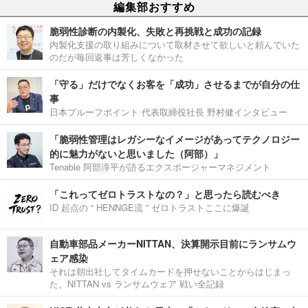
編集部おすすめ
脆弱性診断の内製化、失敗と再挑戦と成功の記録
内製化支援の取り組みについて取材させて欲しいと頼んでいた
のだが毎回返事は芳しくなかった
「守る」だけでなくお客を「成功」させるまでが自分の仕
事
日本プルーフポイント 代表取締役社長 野村健インタビュー
「脆弱性管理はレガシーなイメージがあってテクノロジー
的に魅力がないと思いました（阿部）」
Tenable 阿部淳平が語るエクスポージャーマネジメント
「これってゼロトラストなの？」と思ったら読むべき
ID 起点の “ HENNGE流 ” ゼロトラストここに爆誕
自動車部品メーカーNITTAN、決算開示目前にランサムウ
ェア感染
それは朝出社してタイムカードを押せないことからはじまっ
た。NITTAN vs ランサムウェア 戦い全記録