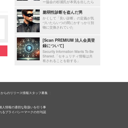
ー協会の杉浦氏が本気を出したら
脆弱性診断を盗んだ男
かくして「良い診断」の定義が気
づいたらいつの間にかすっかり別
物に交換されていた
[Scan PREMIUM 法人会員登
録について]
Security Information Wants To Be
Shared.「セキュリティ情報は共
有されることを欲する」
ドからのリリース情報
スタッフ募集
個人情報の適切な取扱いを行う事
れるプライバシーマークの付与認