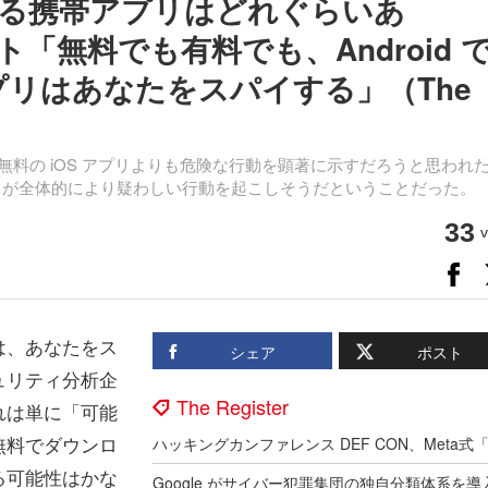
る携帯アプリはどれぐらいあ
「無料でも有料でも、Android 
アプリはあなたをスパイする」（The
リは無料の iOS アプリよりも危険な行動を顕著に示すだろうと思われ
ほうが全体的により疑わしい行動を起こしそうだということだった。
33
v
は、あなたをス
シェア
ポスト
ュリティ分析企
The Register
それは単に「可能
無料でダウンロ
る可能性はかな