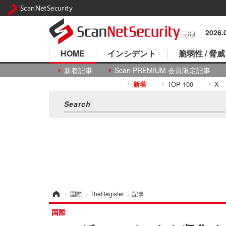
ScanNetSecurity
2026
HOME
インシデント
脆弱性 / 脅威
新着記事
Scan PREMIUM 会員限定記事
新着
TOP 100
X
ホーム
›
国際
›
TheRegister
›
記事
国際