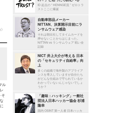
ID 起点の “ HENNGE流 ” ゼロトラ
ストここに爆誕
自動車部品メーカー
NITTAN、決算開示目前にラ
ンサムウェア感染
ty》
それは朝出社してタイムカードを
押せないことからはじまった。
NITTAN vs ランサムウェア 戦い全
記録
NICT 井上大介が考える 日本
の「セキュリティ自給率」向
上
多くの組織で海外製のアプライア
ンスを導入していますが自分たち
がどんな仕組みで守られているか
わかっていないんじゃないでしょ
用マル
うか？
レ
～そ
「趣味：ハッキング」一般社
な
団法人日本ハッカー協会 杉浦
隆幸
に
）
国内 OSINT 第一人者 日本ハッカ