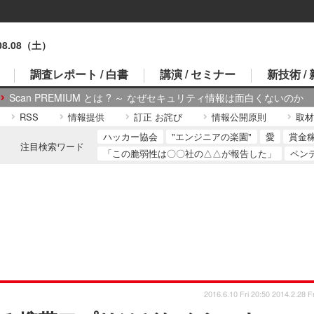
.08.08（土）
調査レポート / 白書
講演 / セミナー
新技術 /
Scan PREMIUM とは ? ～ なぜセキュリティ情報は面白くないのか
RSS
情報提供
訂正 お詫び
情報公開原則
取材
ハッカー協会
"エンジニアの楽園"
愛
賞金
注目検索ワード
「この脆弱性は〇〇社の△△が報告した」
ペン
2016.6.10 Fri 20:50
2014.2.28 Fr