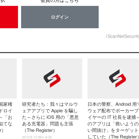
選択
会員の方はこちら
ログイン
《ScanNetSecuri
国家権
研究者たち：我々はマルウ
日本の警察、Android 
ドロイ
ェアアプリで Apple を騙し
ウェア配布でポーカープ
～「お
た～さらに iOS 用の「悪意
イヤーの IT 社長を逮捕
似てな
ある充電器」問題も主張
のアプリは「救いようの
er）
（The Register）
い間抜け」をターゲット
していた（The Register
2013.8.12 Mon 8:30