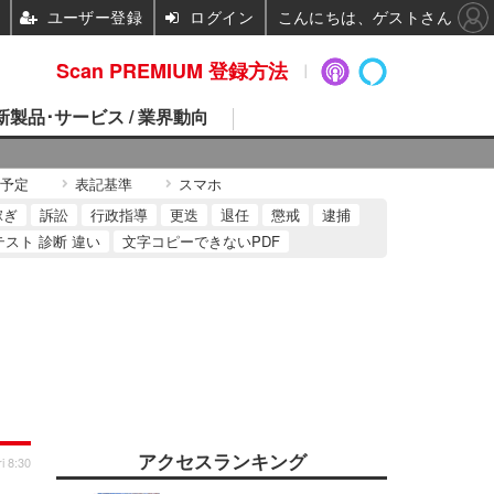
ユーザー登録
ログイン
こんにちは、ゲストさん
Scan PREMIUM 登録方法
 新製品･サービス / 業界動向
予定
表記基準
スマホ
稼ぎ
訴訟
行政指導
更迭
退任
懲戒
逮捕
テスト 診断 違い
文字コピーできないPDF
アクセスランキング
i 8:30