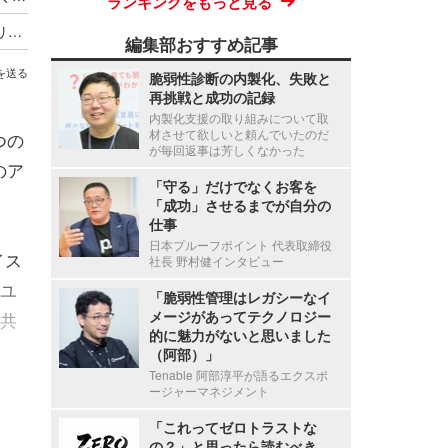
ランキングをもっと見る
最低賃金実現に並ぶ歴史的改革か ～ オーストラリア首相が AI 企業に消費する以上の発電とコンテンツ盗用停止を突きつける
編集部おすすめ記事
を送る
脆弱性診断の内製化、失敗と
再挑戦と成功の記録
内製化支援の取り組みについて取
材させて欲しいと頼んでいたのだ
つの
が毎回返事は芳しくなかった
のア
「守る」だけでなくお客を
「成功」させるまでが自分の
仕事
日本プルーフポイント 代表取締役
イス
社長 野村健インタビュー
ユ
「脆弱性管理はレガシーなイ
メージがあってテクノロジー
タ共
的に魅力がないと思いました
（阿部）」
Tenable 阿部淳平が語るエクスポ
ージャーマネジメント
「これってゼロトラストな
の？」と思ったら読むべき