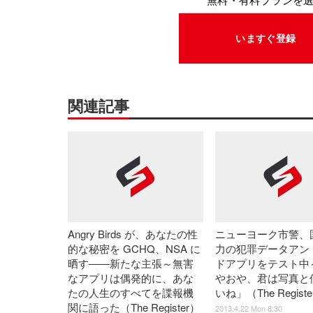
無料・有料プランを
いますぐ登録
関連記事
Angry Birds が、あなたの性
ニューヨーク市警、
的な秘密を GCHQ、NSA に
力の犯罪データアン
晒す――新たな主張～無害
ドアプリをテスト中
なアプリは偶発的に、あな
やおや、君は写真と
たの人生のすべてを諜報機
いね」（The Regist
関に語った（The Register）
2013.4.22 Mon 8:30