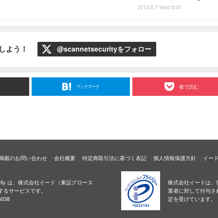
2013.8.7 Wed 8:30
ローしよう！
@scannetsecurityをフォロー
ブックマーク
後で読む
掲載のお問い合わせ
会社概要
特定商取引法に基づく表記
個人情報保護方針
イー
ecurity は、株式会社イード（東証グロース
株式会社イードは、
するサービスです。
業者に対して付与さ
038
定を受けています。