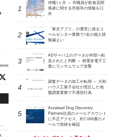
停職1ヶ月 ～ 市職員が飲食店関
係者に関する市税等の情報を口
で
外
「東京アプリ」の運営に係るコ
ールセンター業務で1名の個人情
報漏えい
た。
ADサーバ上のデータが外部へ転
送されたと判断 ～ 精電舎電子工
iews
業にランサムウェア攻撃
調査データの加工や転用 ～ 大和
ハウス工業子会社が受託した地
盤調査業務で不適切行為
Axcelead Drug Discovery
Partners社員のメールアカウント
に不正アクセス、約7,000通のメ
ールで痕跡を確認
ハッキングカンファレンス DEF CON、Meta式「変態メガネ」全面禁止（度付きもNG）広がるスマートグラス締め出し
Google がサイバー犯罪集団の独自分類体系を導入 ～ Microsoft と CrowdStrike が推進した業界統一規則はいずこへ