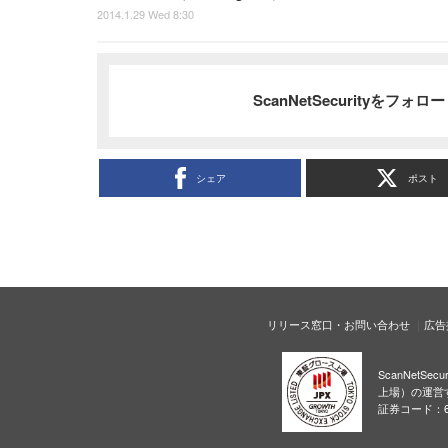
2014.1.29 Wed 8:30
ScanNetSecurityをフォ
シェア
ポスト
リリース窓口・お問い合わせ
広告
ScanNetS
上場）の運営
証券コード：6