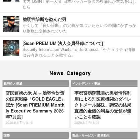
国内 OSINT 第一人者 日本ハッカー協会の杉浦氏が本気を出し
たら
脆弱性診断を盗んだ男
かくして「良い診断」の定義が気づいたらいつの間にかすっか
り別物に交換されていた
[Scan PREMIUM 法人会員登録について]
Security Information Wants To Be Shared.「セキュリティ情報
は共有されることを欲する」
News Category
脆弱性と脅威
インシデント・事故
官民連携の米 AI × 脆弱性対策
宇都宮病院職員の患者情報利
の国家戦略「GOLD EAGLE」
用による別医療機関のダイレ
ほか [Scan PREMIUM Month
クトメール郵送、調査の結果
ly Executive Summary 2026
直接的金銭的利益の受領が無
年7月度]
いことを確認
2026.8.6 Thu 8:15
2026.8.7 Fri 8:05
国際
製品・サービス・業界動向