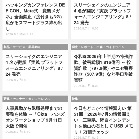
ハッキングカンファレンス DE
スリーシェイクのエンジニア
F CON、Meta式「変態メガ
4 名が翻訳『実践 プラットフ
ネ」全面禁止（度付きもNG）
ォームエンジニアリング』8 /
広がるスマートグラス締め出
24 発売
し
2026.8.7 Fri 8:00
2026.8.3 Mon 8:15
製品・サービス・業界動向
調査・レポート・白書・ガイドライン
スリーシェイクのエンジニア
令和8(2026)年上半期の特殊詐
4 名が翻訳『実践 プラットフ
欺、被害総額1,816億円 ～ 投
ォームエンジニアリング』8 /
資詐欺（797.9億）やニセ警察
24 発売
詐欺（507.9億）など手口別被
害額
2026.8.7 Fri 8:00
2026.8.7 Fri 8:00
研修・セミナー・カンファレンス
特集
人事異動から退職処理までの
今日もどこかで情報漏えい 第
実務を体験 ～「Okta」ハンズ
51回「2026年7月の情報漏え
オンワークショップ 9月11日
い」三重県、陸自インシデン
大阪で開催
トを他山の石として USB メモ
リ 1 万個チェック
2026.8.7 Fri 8:10
2026.8.7 Fri 8:15