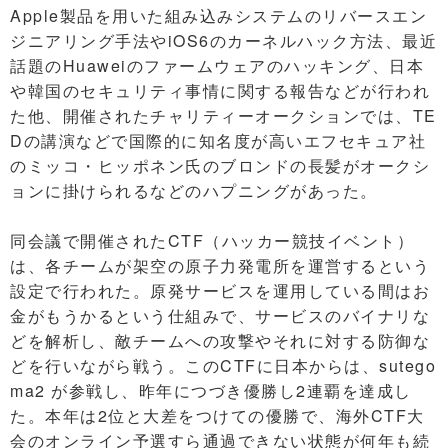
Apple製品を用いた組み込みシステムのリバースエン
ジニアリング手法やiOS6のカーネルハック方法、最近
話題のHuaweiのファームウェアのハッキング、日本
や韓国のセキュリティ事情に関する報告などが行われ
た他、開催されたチャリティーオークションでは、TE
Dの講演などで国際的に知名度が高いエフセキュア社
のミッコ・ヒッポネン氏のブロンドの長髪がオークシ
ョンに掛けられるなどのハプニングがあった。
同会議で開催されたCTF（ハッカー競技イベント）
は、各チームが架空の原子力発電所を運営するという
設定で行われた。原発サービスを運用している間はお
金がもうかるという仕組みで、サービスのバイナリな
どを解析し、敵チームへの攻撃やそれに対する防御な
どを行いながら戦う。このCTFに日本からは、sutego
ma2 が参戦し、昨年につづき優勝し2連覇を達成し
た。本年は2位と大差をつけての優勝で、海外CTF大
会のオンライン予選すら通過できない状態が何年も続