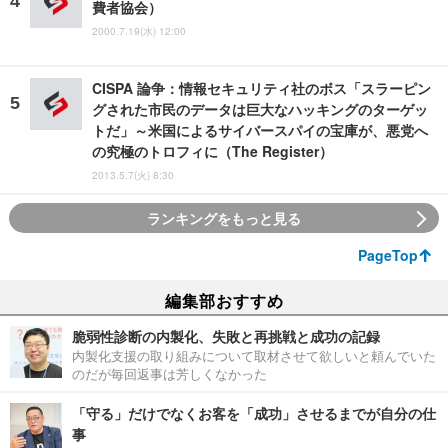
費者協会）
2000.7.19(水) 12:00
CISPA 論争：情報セキュリティ社のボス「スラーピン
グされた市民のデータは巨大なハッキングのターゲッ
トだ」～米国によるサイバースパイの宝庫が、悪党へ
の究極のトロフィに（The Register）
2013.5.7(火) 8:30
ランキングをもっと見る
PageTop
編集部おすすめ
脆弱性診断の内製化、失敗と再挑戦と成功の記録
内製化支援の取り組みについて取材させて欲しいと頼んでいた
のだが毎回返事は芳しくなかった
「守る」だけでなくお客を「成功」させるまでが自分の仕
事