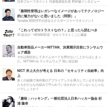
日本プルーフポイント 代表取締役社長 野村健インタビュー
「脆弱性管理はレガシーなイメージがあってテクノロジー
的に魅力がないと思いました（阿部）」
Tenable 阿部淳平が語るエクスポージャーマネジメント
「これってゼロトラストなの？」と思ったら読むべき
ID 起点の “ HENNGE流 ” ゼロトラストここに爆誕
自動車部品メーカーNITTAN、決算開示目前にランサムウ
ェア感染
それは朝出社してタイムカードを押せないことからはじまっ
た。NITTAN vs ランサムウェア 戦い全記録
NICT 井上大介が考える 日本の「セキュリティ自給率」向
上
多くの組織で海外製のアプライアンスを導入していますが自分
たちがどんな仕組みで守られているかわかっていないんじゃな
いでしょうか？
「趣味：ハッキング」一般社団法人日本ハッカー協会 杉
浦 隆幸