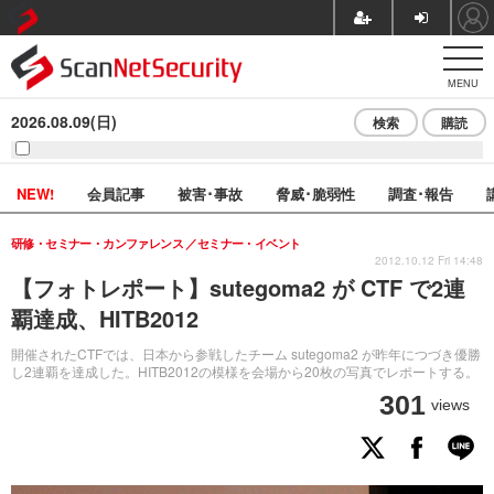
MENU
2026.08.09(日)
検索
購読
NEW!
会員記事
被害･事故
脅威･脆弱性
調査･報告
研修・セミナー・カンファレンス
セミナー・イベント
2012.10.12 Fri 14:48
【フォトレポート】sutegoma2 が CTF で2連
覇達成、HITB2012
開催されたCTFでは、日本から参戦したチーム sutegoma2 が昨年につづき優勝
し2連覇を達成した。HITB2012の模様を会場から20枚の写真でレポートする。
301
views