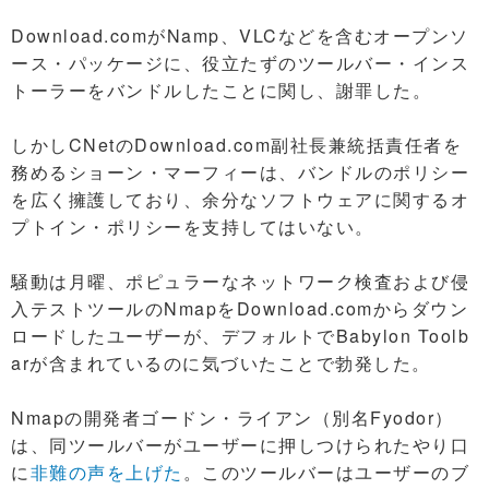
Download.comがNamp、VLCなどを含むオープンソ
ース・パッケージに、役立たずのツールバー・インス
トーラーをバンドルしたことに関し、謝罪した。
しかしCNetのDownload.com副社長兼統括責任者を
務めるショーン・マーフィーは、バンドルのポリシー
を広く擁護しており、余分なソフトウェアに関するオ
プトイン・ポリシーを支持してはいない。
騒動は月曜、ポピュラーなネットワーク検査および侵
入テストツールのNmapをDownload.comからダウン
ロードしたユーザーが、デフォルトでBabylon Toolb
arが含まれているのに気づいたことで勃発した。
Nmapの開発者ゴードン・ライアン（別名Fyodor）
は、同ツールバーがユーザーに押しつけられたやり口
に
非難の声を上げた
。このツールバーはユーザーのブ