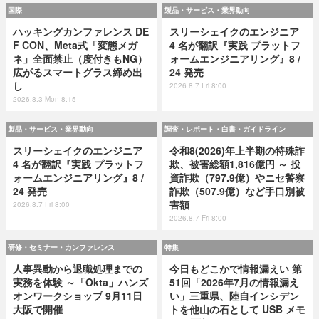
国際
製品・サービス・業界動向
ハッキングカンファレンス DE
スリーシェイクのエンジニア
F CON、Meta式「変態メガ
4 名が翻訳『実践 プラットフ
ネ」全面禁止（度付きもNG）
ォームエンジニアリング』8 /
広がるスマートグラス締め出
24 発売
し
2026.8.7 Fri 8:00
2026.8.3 Mon 8:15
製品・サービス・業界動向
調査・レポート・白書・ガイドライン
スリーシェイクのエンジニア
令和8(2026)年上半期の特殊詐
4 名が翻訳『実践 プラットフ
欺、被害総額1,816億円 ～ 投
ォームエンジニアリング』8 /
資詐欺（797.9億）やニセ警察
24 発売
詐欺（507.9億）など手口別被
害額
2026.8.7 Fri 8:00
2026.8.7 Fri 8:00
研修・セミナー・カンファレンス
特集
人事異動から退職処理までの
今日もどこかで情報漏えい 第
実務を体験 ～「Okta」ハンズ
51回「2026年7月の情報漏え
オンワークショップ 9月11日
い」三重県、陸自インシデン
大阪で開催
トを他山の石として USB メモ