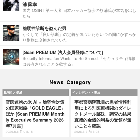
浦 隆幸
国内 OSINT 第一人者 日本ハッカー協会の杉浦氏が本気を出し
たら
脆弱性診断を盗んだ男
かくして「良い診断」の定義が気づいたらいつの間にかすっか
り別物に交換されていた
[Scan PREMIUM 法人会員登録について]
Security Information Wants To Be Shared.「セキュリティ情報
は共有されることを欲する」
News Category
脆弱性と脅威
インシデント・事故
官民連携の米 AI × 脆弱性対策
宇都宮病院職員の患者情報利
の国家戦略「GOLD EAGLE」
用による別医療機関のダイレ
ほか [Scan PREMIUM Month
クトメール郵送、調査の結果
ly Executive Summary 2026
直接的金銭的利益の受領が無
年7月度]
いことを確認
2026.8.6 Thu 8:15
2026.8.7 Fri 8:05