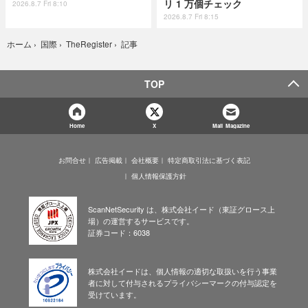
リ 1 万個チェック
2026.8.7 Fri 8:10
2026.8.7 Fri 8:15
記事
ホーム
›
国際
›
TheRegister
›
TOP
Home
X
Mail Magazine
お問合せ
広告掲載
会社概要
特定商取引法に基づく表記
個人情報保護方針
ScanNetSecurity は、株式会社イード（東証グロース上
場）の運営するサービスです。
証券コード：6038
株式会社イードは、個人情報の適切な取扱いを行う事業
者に対して付与されるプライバシーマークの付与認定を
受けています。