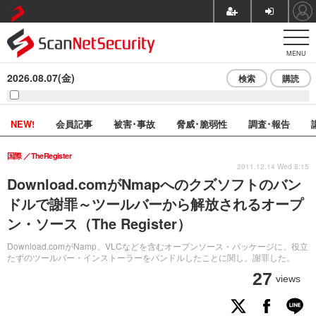
MENU
2026.08.07(金)
検索
購読
NEW!
会員記事
被害･事故
脅威･脆弱性
調査･報告
国際
TheRegister
2011.12.14 Wed 8:15
Download.comがNmapへのクズソフトのバン
ドルで謝罪～ツールバーから解放されるオープ
ン・ソース（The Register）
Download.comがNamp、VLCなどを含むオープンソース・パッケージに、役立
たずのツールバー・インストーラーをバンドルしたことに関し、謝罪した。
27
views