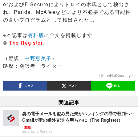
erおよびF-Secureによりトロイの木馬として検出さ
れ、Panda、McAfeeなどにより不必要である可能性
の高いプログラムとして検出された…
※本記事は
有料版
に全文を掲載します
©
The Register
.
（翻訳：
中野恵美子
）
略歴：翻訳者・ライター
《ScanNetSecurity》
シェア
ポスト
送る
関連記事
妻の電子メールを盗み見た夫がハッキングの罪で裁判へ～
Gmailが妻の婚外交渉 を明らかに（The Register）
国際
2011.12.13 Tue 8:15