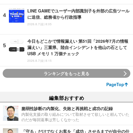
LINE GAMEでユーザー内部識別子を外部の広告ツール
に送信、総務省から行政指導
2026.8.7(金) 8:05
今日もどこかで情報漏えい 第51回「2026年7月の情報
漏えい」三重県、陸自インシデントを他山の石として
USB メモリ 1 万個チェック
2026.8.7(金) 8:15
ランキングをもっと見る
PageTop
編集部おすすめ
脆弱性診断の内製化、失敗と再挑戦と成功の記録
内製化支援の取り組みについて取材させて欲しいと頼んでいた
のだが毎回返事は芳しくなかった
「守る」だけでなくお客を「成功」させるまでが自分の仕