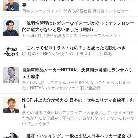
事
日本プルーフポイント 代表取締役社長 野村健インタビュー
「脆弱性管理はレガシーなイメージがあってテクノロジー
的に魅力がないと思いました（阿部）」
Tenable 阿部淳平が語るエクスポージャーマネジメント
「これってゼロトラストなの？」と思ったら読むべき
ID 起点の “ HENNGE流 ” ゼロトラストここに爆誕
自動車部品メーカーNITTAN、決算開示目前にランサムウ
ェア感染
それは朝出社してタイムカードを押せないことからはじまっ
た。NITTAN vs ランサムウェア 戦い全記録
NICT 井上大介が考える 日本の「セキュリティ自給率」向
上
多くの組織で海外製のアプライアンスを導入していますが自分
たちがどんな仕組みで守られているかわかっていないんじゃな
いでしょうか？
「趣味：ハッキング」一般社団法人日本ハッカー協会 杉