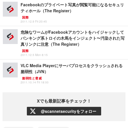
Facebookのプライベート写真が閲覧可能になるセキュリ
ティホール（The Register）
国際
2011.12.9 Fri 20:45
危険なワームがFacebookアカウントをハイジャックして
バンキング系トロイの木馬をインジェクト〜汚染された写
真リンクに注意（The Register）
国際
2011.12.5 Mon 8:15
VLC Media Playerにサーバプロセスをクラッシュされる
脆弱性（JVN）
脆弱性と脅威
2011.10.14 Fri 18:00
Xでも最新記事をチェック！
@scannetsecurityをフォロー