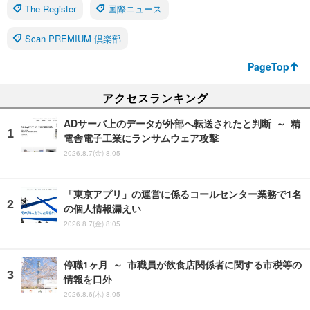
The Register
国際ニュース
Scan PREMIUM 倶楽部
PageTop
アクセスランキング
ADサーバ上のデータが外部へ転送されたと判断 ～ 精
電舎電子工業にランサムウェア攻撃
2026.8.7(金) 8:05
「東京アプリ」の運営に係るコールセンター業務で1名
の個人情報漏えい
2026.8.7(金) 8:05
停職1ヶ月 ～ 市職員が飲食店関係者に関する市税等の
情報を口外
2026.8.6(木) 8:05