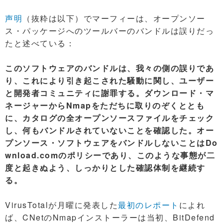
声明
（抜粋は以下）でマーフィーは、オープンソー
ス・パッケージへのツールバーのバンドルは誤りだっ
たと述べている：
このソフトウェアのバンドルは、我々の側の誤りであ
り、これにより引き起こされた騒動に関し、ユーザー
と開発者コミュニティに謝罪する。ダウンロード・マ
ネージャーからNmapをただちに取りのぞくととも
に、カタログの全オープンソースファイルをチェック
し、何もバンドルされていないことを確認した。オー
プンソース・ソフトウェアをバンドルしないことはDo
wnload.comのポリシーであり、このような事態が二
度と起きぬよう、しっかりとした確認体制を継続す
る。
VirusTotalが月曜に発表した
最初のレポート
によれ
ば、CNetのNmapインストーラーは当初、BitDefend