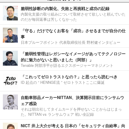
脆弱性診断の内製化、失敗と再挑戦と成功の記録
内製化支援の取り組みについて取材させて欲しいと頼んでいた
のだが毎回返事は芳しくなかった
「守る」だけでなくお客を「成功」させるまでが自分の仕
事
日本プルーフポイント 代表取締役社長 野村健インタビュー
「脆弱性管理はレガシーなイメージがあってテクノロジー
的に魅力がないと思いました（阿部）」
Tenable 阿部淳平が語るエクスポージャーマネジメント
「これってゼロトラストなの？」と思ったら読むべき
ID 起点の “ HENNGE流 ” ゼロトラストここに爆誕
自動車部品メーカーNITTAN、決算開示目前にランサムウ
ェア感染
それは朝出社してタイムカードを押せないことからはじまっ
た。NITTAN vs ランサムウェア 戦い全記録
NICT 井上大介が考える 日本の「セキュリティ自給率」向