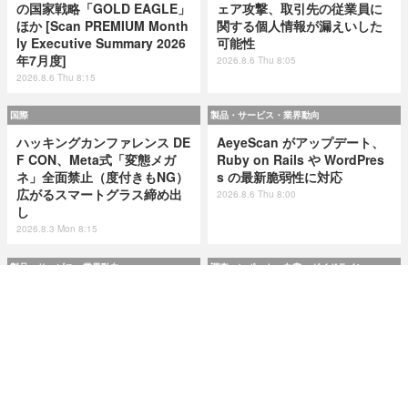
の国家戦略「GOLD EAGLE」
ェア攻撃、取引先の従業員に
ほか [Scan PREMIUM Month
関する個人情報が漏えいした
ly Executive Summary 2026
可能性
年7月度]
2026.8.6 Thu 8:05
2026.8.6 Thu 8:15
国際
製品・サービス・業界動向
ハッキングカンファレンス DE
AeyeScan がアップデート、
F CON、Meta式「変態メガ
Ruby on Rails や WordPres
ネ」全面禁止（度付きもNG）
s の最新脆弱性に対応
広がるスマートグラス締め出
2026.8.6 Thu 8:00
し
2026.8.3 Mon 8:15
製品・サービス・業界動向
調査・レポート・白書・ガイドライン
AeyeScan がアップデート、
市民プールやエネルギー企業
Ruby on Rails や WordPres
が標的に ～ IPA が制御システ
s の最新脆弱性に対応
ムの最新サイバーインシデン
ト事例を追加
2026.8.6 Thu 8:00
2026.8.6 Thu 8:00
研修・セミナー・カンファレンス
特集