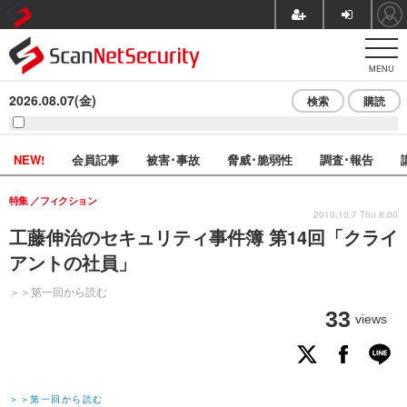
MENU
2026.08.07(金)
検索
購読
NEW!
会員記事
被害･事故
脅威･脆弱性
調査･報告
特集
フィクション
2010.10.7 Thu 8:00
工藤伸治のセキュリティ事件簿 第14回「クライ
アントの社員」
＞＞第一回から読む
33
views
＞＞第一回から読む