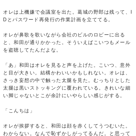
オレは上機嫌で会議室を出た。葛城の野郎は残って、I
Dとパスワード再発行の作業計画を立ててる。
オレが鼻歌を歌いながら会社のビルのロビーに出る
と、和田が通りかかった。そういえばこいつもメール
を盗聴してたんだよな。
「あ」和田はオレを見ると声を上げた。こいつ、意外
と目が大きい。結構かわいいかもしれない。オレは、
さっき妄想の中で触った太腿を見た。むっちりとした
太腿は黒いストッキングに覆われている。きれいな細
い脚じゃないとこが余計にいやらしい感じがする。
「こんちは」
オレが挨拶すると、和田は顔を赤くしてうつむいた。
わからない。なんで恥ずかしがってるんだ。と思って