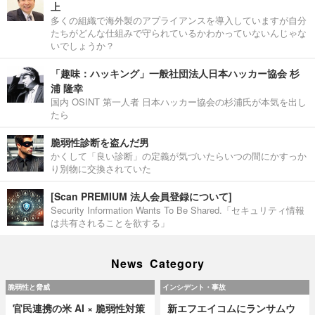
上
多くの組織で海外製のアプライアンスを導入していますが自分
たちがどんな仕組みで守られているかわかっていないんじゃな
いでしょうか？
「趣味：ハッキング」一般社団法人日本ハッカー協会 杉
浦 隆幸
国内 OSINT 第一人者 日本ハッカー協会の杉浦氏が本気を出し
たら
脆弱性診断を盗んだ男
かくして「良い診断」の定義が気づいたらいつの間にかすっか
り別物に交換されていた
[Scan PREMIUM 法人会員登録について]
Security Information Wants To Be Shared.「セキュリティ情報
は共有されることを欲する」
News Category
脆弱性と脅威
インシデント・事故
官民連携の米 AI × 脆弱性対策
新エフエイコムにランサムウ