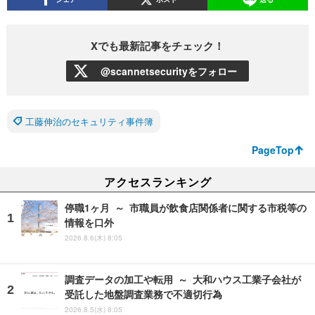
Xでも最新記事をチェック！
@scannetsecurityをフォロー
工藤伸治のセキュリティ事件簿
PageTop
アクセスランキング
停職1ヶ月 ～ 市職員が飲食店関係者に関する市税等の
情報を口外
2026.8.6(木) 8:05
調査データの加工や転用 ～ 大和ハウス工業子会社が
受託した地盤調査業務で不適切行為
2026.8.5(水) 8:05