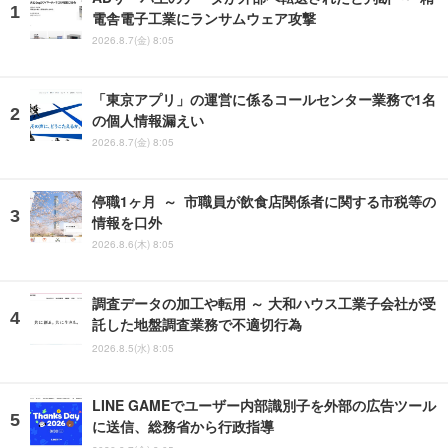
電舎電子工業にランサムウェア攻撃
2026.8.7(金) 8:05
「東京アプリ」の運営に係るコールセンター業務で1名
の個人情報漏えい
2026.8.7(金) 8:05
停職1ヶ月 ～ 市職員が飲食店関係者に関する市税等の
情報を口外
2026.8.6(木) 8:05
調査データの加工や転用 ～ 大和ハウス工業子会社が受
託した地盤調査業務で不適切行為
2026.8.5(水) 8:05
LINE GAMEでユーザー内部識別子を外部の広告ツール
に送信、総務省から行政指導