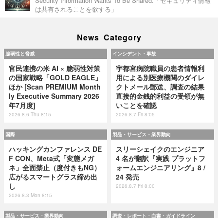
Security Information Wants To Be Shared.「セキュリティ情報
は共有されることを欲する」
News Category
脆弱性と脅威
インシデント・事故
官民連携の米 AI × 脆弱性対策
宇都宮病院職員の患者情報利
の国家戦略「GOLD EAGLE」
用による別医療機関のダイレ
ほか [Scan PREMIUM Month
クトメール郵送、調査の結果
ly Executive Summary 2026
直接的金銭的利益の受領が無
年7月度]
いことを確認
2026.8.6 Thu 8:15
2026.8.7 Fri 8:05
国際
製品・サービス・業界動向
ハッキングカンファレンス DE
スリーシェイクのエンジニア
F CON、Meta式「変態メガ
4 名が翻訳『実践 プラットフ
ネ」全面禁止（度付きもNG）
ォームエンジニアリング』8 /
広がるスマートグラス締め出
24 発売
し
2026.8.7 Fri 8:00
2026.8.3 Mon 8:15
製品・サービス・業界動向
調査・レポート・白書・ガイドライン