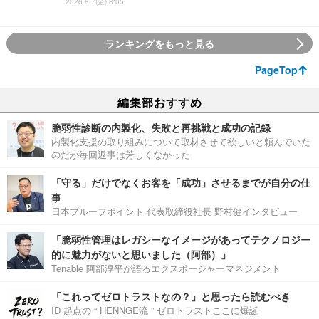
2026.8.7(金) 8:05
ランキングをもっと見る
PageTop
編集部おすすめ
脆弱性診断の内製化、失敗と再挑戦と成功の記録
内製化支援の取り組みについて取材させて欲しいと頼んでいた
のだが毎回返事は芳しくなかった
「守る」だけでなくお客を「成功」させるまでが自分の仕
事
日本プルーフポイント 代表取締役社長 野村健インタビュー
「脆弱性管理はレガシーなイメージがあってテクノロジー
的に魅力がないと思いました（阿部）」
Tenable 阿部淳平が語るエクスポージャーマネジメント
「これってゼロトラストなの？」と思ったら読むべき
ID 起点の “ HENNGE流 ” ゼロトラストここに爆誕