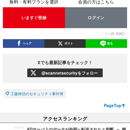
無料・有料プランを選択
会員の方はこちら
いますぐ登録
ログイン
《一田 和樹》
シェア
ポスト
送る
Xでも最新記事をチェック！
@scannetsecurityをフォロー
工藤伸治のセキュリティ事件簿
PageTop
アクセスランキング
ADサーバ上のデータが外部へ転送されたと判断 ～ 精