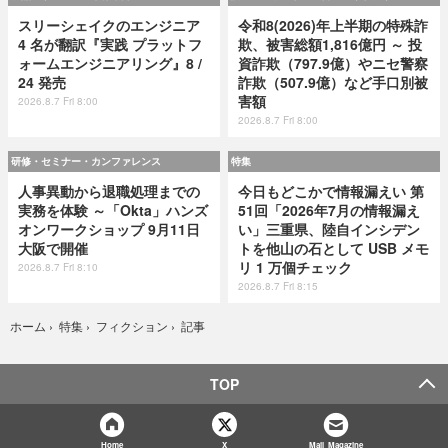
スリーシェイクのエンジニア
令和8(2026)年上半期の特殊詐
4 名が翻訳『実践 プラットフ
欺、被害総額1,816億円 ～ 投
ォームエンジニアリング』8 /
資詐欺（797.9億）やニセ警察
24 発売
詐欺（507.9億）など手口別被
害額
2026.8.7 Fri 8:00
2026.8.7 Fri 8:00
研修・セミナー・カンファレンス
特集
人事異動から退職処理までの
今日もどこかで情報漏えい 第
実務を体験 ～「Okta」ハンズ
51回「2026年7月の情報漏え
オンワークショップ 9月11日
い」三重県、陸自インシデン
大阪で開催
トを他山の石として USB メモ
リ 1 万個チェック
2026.8.7 Fri 8:10
2026.8.7 Fri 8:15
記事
ホーム
›
特集
›
フィクション
›
TOP
Home
X
Mail Magazine