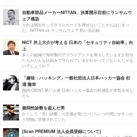
自動車部品メーカーNITTAN、決算開示目前にランサムウ
ェア感染
それは朝出社してタイムカードを押せないことからはじまっ
た。NITTAN vs ランサムウェア 戦い全記録
NICT 井上大介が考える 日本の「セキュリティ自給率」向
上
多くの組織で海外製のアプライアンスを導入していますが自分
たちがどんな仕組みで守られているかわかっていないんじゃな
いでしょうか？
「趣味：ハッキング」一般社団法人日本ハッカー協会 杉
浦 隆幸
国内 OSINT 第一人者 日本ハッカー協会の杉浦氏が本気を出し
たら
脆弱性診断を盗んだ男
かくして「良い診断」の定義が気づいたらいつの間にかすっか
り別物に交換されていた
[Scan PREMIUM 法人会員登録について]