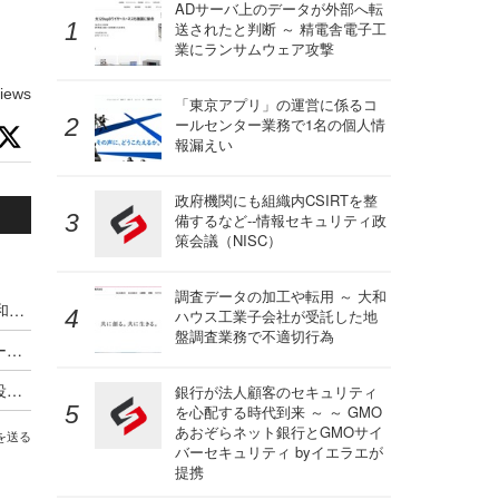
ADサーバ上のデータが外部へ転
送されたと判断 ～ 精電舎電子工
業にランサムウェア攻撃
iews
「東京アプリ」の運営に係るコ
ールセンター業務で1名の個人情
報漏えい
政府機関にも組織内CSIRTを整
備するなど--情報セキュリティ政
策会議（NISC）
調査データの加工や転用 ～ 大和
予告【Scan PREMIUM 先行一挙配信】作家一田和樹氏に聞く、工藤伸治のセキュリティ事件簿 新シーズン「レピュテーション攻撃の罠」で新しく取り組んだこと
ハウス工業子会社が受託した地
盤調査業務で不適切行為
工藤伸治のセキュリティ事件簿 第25回「エピローグ：境界線」
工藤伸治のセキュリティ事件簿 第24回「公証人役場」
銀行が法人顧客のセキュリティ
を心配する時代到来 ～ ～ GMO
あおぞらネット銀行とGMOサイ
を送る
バーセキュリティ byイエラエが
提携