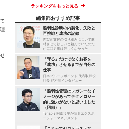
ランキングをもっと見る
編集部おすすめ記事
て
脆弱性診断の内製化、失敗と
理
再挑戦と成功の記録
内製化支援の取り組みについて取
材させて欲しいと頼んでいたのだ
が毎回返事は芳しくなかった
せ
「守る」だけでなくお客を
「成功」させるまでが自分の
仕事
日本プルーフポイント 代表取締役
社長 野村健インタビュー
「脆弱性管理はレガシーなイ
メージがあってテクノロジー
的に魅力がないと思いました
（阿部）」
Tenable 阿部淳平が語るエクスポ
ージャーマネジメント
「これってゼロトラストな