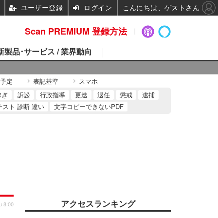
ユーザー登録
ログイン
こんにちは、ゲストさん
Scan PREMIUM 登録方法
 新製品･サービス / 業界動向
予定
表記基準
スマホ
稼ぎ
訴訟
行政指導
更迭
退任
懲戒
逮捕
テスト 診断 違い
文字コピーできないPDF
アクセスランキング
u 8:00