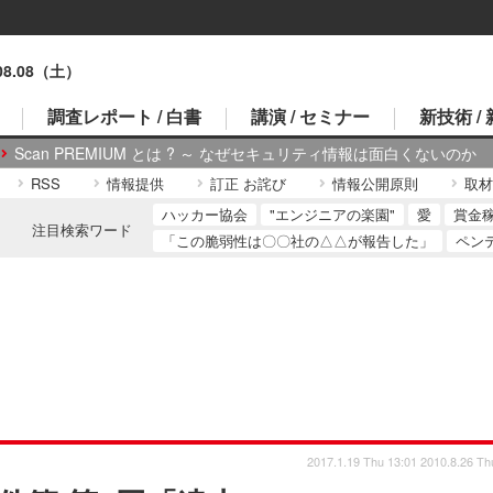
.08.08（土）
調査レポート / 白書
講演 / セミナー
新技術 /
Scan PREMIUM とは ? ～ なぜセキュリティ情報は面白くないのか
RSS
情報提供
訂正 お詫び
情報公開原則
取材
ハッカー協会
"エンジニアの楽園"
愛
賞金
注目検索ワード
「この脆弱性は〇〇社の△△が報告した」
ペン
2017.1.19 Thu 13:01
2010.8.26 Th