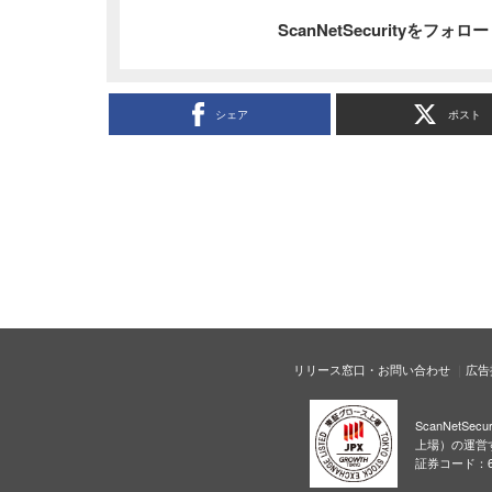
ScanNetSecurityをフォ
シェア
ポスト
リリース窓口・お問い合わせ
広告
ScanNetS
上場）の運営
証券コード：6