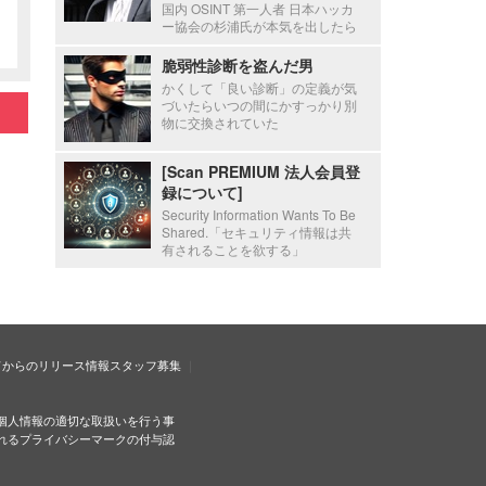
国内 OSINT 第一人者 日本ハッカ
ー協会の杉浦氏が本気を出したら
脆弱性診断を盗んだ男
かくして「良い診断」の定義が気
づいたらいつの間にかすっかり別
物に交換されていた
[Scan PREMIUM 法人会員登
録について]
Security Information Wants To Be
Shared.「セキュリティ情報は共
有されることを欲する」
ドからのリリース情報
スタッフ募集
個人情報の適切な取扱いを行う事
れるプライバシーマークの付与認