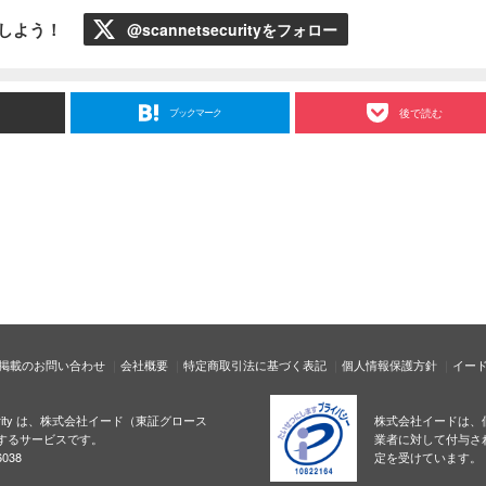
ローしよう！
@scannetsecurityをフォロー
ブックマーク
後で読む
掲載のお問い合わせ
会社概要
特定商取引法に基づく表記
個人情報保護方針
イー
ecurity は、株式会社イード（東証グロース
株式会社イードは、
するサービスです。
業者に対して付与さ
038
定を受けています。