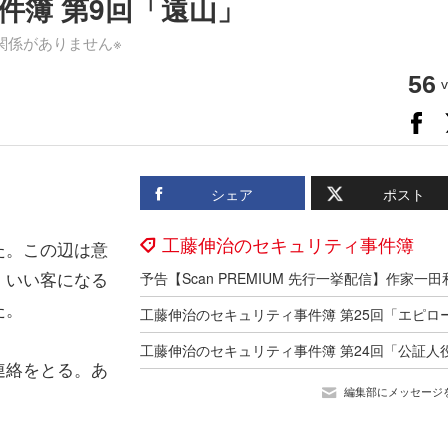
件簿 第9回「遠山」
関係がありません※
56
v
シェア
ポスト
工藤伸治のセキュリティ事件簿
た。この辺は意
、いい客になる
た。
連絡をとる。あ
編集部にメッセージ
」