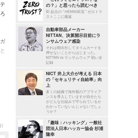
テ
の？」と思ったら読むべき
ID 起点の “ HENNGE流 ” ゼロトラ
ろ
ストここに爆誕
自動車部品メーカー
NITTAN、決算開示目前にラ
ガ
ンサムウェア感染
それは朝出社してタイムカードを
と
押せないことからはじまった。
NITTAN vs ランサムウェア 戦い全
記録
NICT 井上大介が考える 日本
の「セキュリティ自給率」向
上
多くの組織で海外製のアプライア
ンスを導入していますが自分たち
がどんな仕組みで守られているか
わかっていないんじゃないでしょ
うか？
「趣味：ハッキング」一般社
樹》
団法人日本ハッカー協会 杉浦
隆幸