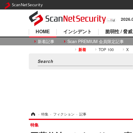
ScanNetSecurity
2026
HOME
インシデント
脆弱性 / 脅威
新着記事
Scan PREMIUM 会員限定記事
新着
TOP 100
X
ホーム
›
特集
›
フィクション
›
記事
特集