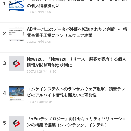
の個人情報漏えい
2026.8.7(金) 8:05
ADサーバ上のデータが外部へ転送されたと判断 ～ 精
電舎電子工業にランサムウェア攻撃
2026.8.7(金) 8:05
News2u、「News2u リリース」顧客が保有する個人
情報が閲覧可能な状態に
2007.11.26(月) 16:30
エムケイシステムへのランサムウェア攻撃、讀賣テレ
ビのアルバイト情報も漏えいの可能性
2023.6.23(金) 8:05
「vProテクノロジー」向けセキュリティソリューショ
ンの構築で協業（シマンテック、インテル）