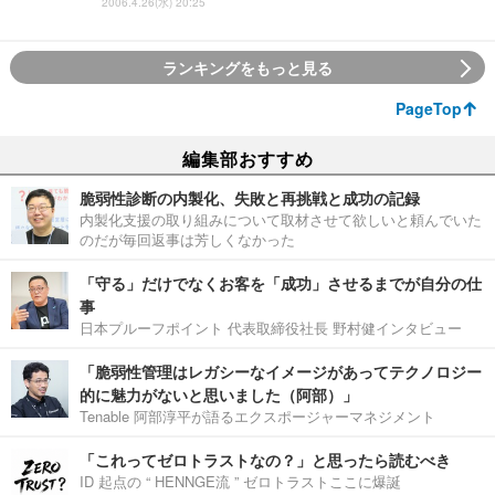
2006.4.26(水) 20:25
ランキングをもっと見る
PageTop
編集部おすすめ
脆弱性診断の内製化、失敗と再挑戦と成功の記録
内製化支援の取り組みについて取材させて欲しいと頼んでいた
のだが毎回返事は芳しくなかった
「守る」だけでなくお客を「成功」させるまでが自分の仕
事
日本プルーフポイント 代表取締役社長 野村健インタビュー
「脆弱性管理はレガシーなイメージがあってテクノロジー
的に魅力がないと思いました（阿部）」
Tenable 阿部淳平が語るエクスポージャーマネジメント
「これってゼロトラストなの？」と思ったら読むべき
ID 起点の “ HENNGE流 ” ゼロトラストここに爆誕