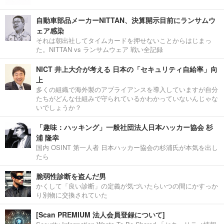
自動車部品メーカーNITTAN、決算開示目前にランサムウ
ェア感染
それは朝出社してタイムカードを押せないことからはじまっ
た。NITTAN vs ランサムウェア 戦い全記録
NICT 井上大介が考える 日本の「セキュリティ自給率」向
上
多くの組織で海外製のアプライアンスを導入していますが自分
たちがどんな仕組みで守られているかわかっていないんじゃな
いでしょうか？
「趣味：ハッキング」一般社団法人日本ハッカー協会 杉
浦 隆幸
国内 OSINT 第一人者 日本ハッカー協会の杉浦氏が本気を出し
たら
脆弱性診断を盗んだ男
かくして「良い診断」の定義が気づいたらいつの間にかすっか
り別物に交換されていた
[Scan PREMIUM 法人会員登録について]