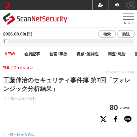
MENU
2026.08.09(日)
検索
購読
NEW!
会員記事
被害･事故
脅威･脆弱性
調査･報告
特集
フィクション
2010.8.10 Tue 8:00
工藤伸治のセキュリティ事件簿 第7回「フォレ
ンジック分析結果」
＞＞第一回から読む
80
views
＞＞第一回から読む