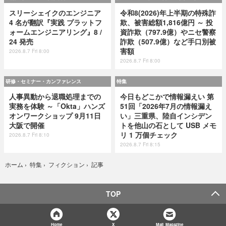
スリーシェイクのエンジニア
令和8(2026)年上半期の特殊詐
4 名が翻訳『実践 プラットフ
欺、被害総額1,816億円 ～ 投
ォームエンジニアリング』8 /
資詐欺（797.9億）やニセ警察
24 発売
詐欺（507.9億）など手口別被
害額
2026.8.7 Fri 8:00
2026.8.7 Fri 8:00
研修・セミナー・カンファレンス
特集
人事異動から退職処理までの
今日もどこかで情報漏えい 第
実務を体験 ～「Okta」ハンズ
51回「2026年7月の情報漏え
オンワークショップ 9月11日
い」三重県、陸自インシデン
大阪で開催
トを他山の石として USB メモ
リ 1 万個チェック
2026.8.7 Fri 8:10
2026.8.7 Fri 8:15
記事
ホーム
›
特集
›
フィクション
›
TOP
Home
X
Mail Magazine