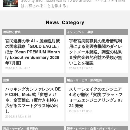
Security Information Wants To Be Shared.「セキュリティ情報
は共有されることを欲する」
News Category
脆弱性と脅威
インシデント・事故
官民連携の米 AI × 脆弱性対策
宇都宮病院職員の患者情報利
の国家戦略「GOLD EAGLE」
用による別医療機関のダイレ
ほか [Scan PREMIUM Month
クトメール郵送、調査の結果
ly Executive Summary 2026
直接的金銭的利益の受領が無
年7月度]
いことを確認
2026.8.6 Thu 8:15
2026.8.7 Fri 8:05
国際
製品・サービス・業界動向
ハッキングカンファレンス DE
スリーシェイクのエンジニア
F CON、Meta式「変態メガ
4 名が翻訳『実践 プラットフ
ネ」全面禁止（度付きもNG）
ォームエンジニアリング』8 /
広がるスマートグラス締め出
24 発売
し
2026.8.7 Fri 8:00
2026.8.3 Mon 8:15
製品・サービス・業界動向
調査・レポート・白書・ガイドライン