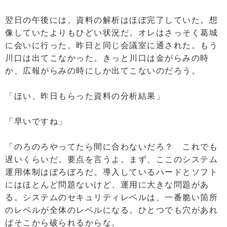
翌日の午後には、資料の解析はほぼ完了していた。想
像していたよりもひどい状況だ。オレはさっそく葛城
に会いに行った。昨日と同じ会議室に通された。もう
川口は出てこなかった。きっと川口は金がらみの時
か、広報がらみの時にしか出てこないのだろう。
「ほい、昨日もらった資料の分析結果」
「早いですね」
「のろのろやってたら間に合わないだろ？ これでも
遅いくらいだ。要点を言うよ。まず、ここのシステム
運用体制はぼろぼろだ。導入しているハードとソフト
にはほとんど問題ないけど、運用に大きな問題があ
る。システムのセキュリティレベルは、一番脆い箇所
のレベルが全体のレベルになる。ひとつでも穴があれ
ばそこから破られるからな。