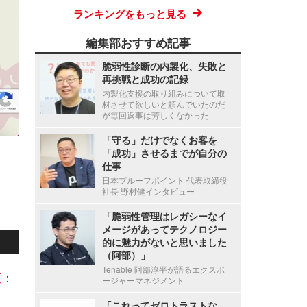
ランキングをもっと見る
編集部おすすめ記事
脆弱性診断の内製化、失敗と
再挑戦と成功の記録
内製化支援の取り組みについて取
材させて欲しいと頼んでいたのだ
が毎回返事は芳しくなかった
「守る」だけでなくお客を
「成功」させるまでが自分の
仕事
日本プルーフポイント 代表取締役
社長 野村健インタビュー
「脆弱性管理はレガシーなイ
メージがあってテクノロジー
的に魅力がないと思いました
（阿部）」
Tenable 阿部淳平が語るエクスポ
覧：
ージャーマネジメント
「これってゼロトラストな