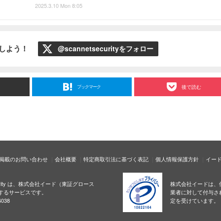
2025.3.10 Mon 8:05
ローしよう！
@scannetsecurityをフォロー
ブックマーク
後で読む
掲載のお問い合わせ
会社概要
特定商取引法に基づく表記
個人情報保護方針
イー
ecurity は、株式会社イード（東証グロース
株式会社イードは、
するサービスです。
業者に対して付与さ
038
定を受けています。