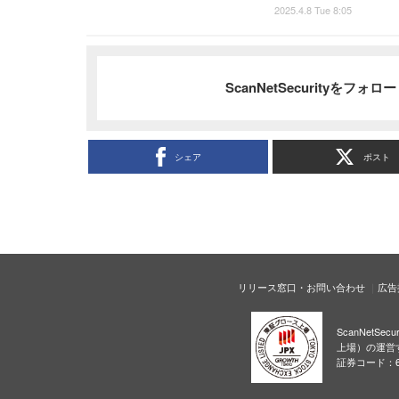
2025.4.8 Tue 8:05
ScanNetSecurityをフォ
シェア
ポスト
リリース窓口・お問い合わせ
広告
ScanNetS
上場）の運営
証券コード：6