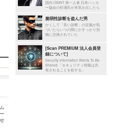
国内 OSINT 第一人者 日本ハッカ
ー協会の杉浦氏が本気を出したら
脆弱性診断を盗んだ男
かくして「良い診断」の定義が気
づいたらいつの間にかすっかり別
物に交換されていた
[Scan PREMIUM 法人会員登
録について]
Security Information Wants To Be
Shared.「セキュリティ情報は共
有されることを欲する」
ム
ー
せ