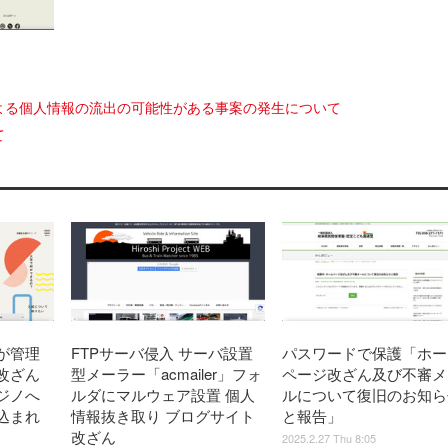
よる個人情報の流出の可能性がある事案の発生について
て
が管理
FTPサーバ侵入 サーバ設置
パスワードで保護「ホー
改ざん
型メーラー「acmailer」フォ
ページ改ざん及び不審メ
ジノへ
ルダにマルウェア設置 個人
ルについて復旧のお知ら
込まれ
情報抜き取り ブログサイト
と報告」
改ざん
2025.2.27 Thu 8:05