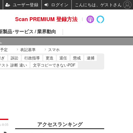
ユーザー登録
ログイン
こんにちは、ゲストさん
Scan PREMIUM 登録方法
 新製品･サービス / 業界動向
ん
予定
表記基準
スマホ
稼ぎ
訴訟
行政指導
更迭
退任
懲戒
逮捕
テスト 診断 違い
文字コピーできないPDF
アクセスランキング
u 8:05