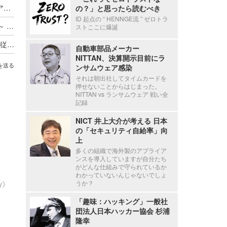
Axcelead Drug Discovery Partners社員のメールアカウントに不正アクセス、約7,000通のメールで痕跡を確認
の？」と思ったら読むべき
ID 起点の “ HENNGE流 ” ゼロトラ
ADサーバ上のデータが外部へ転送されたと判断 ～ 精電舎電子工業にランサムウェア攻撃
ストここに爆誕
新エフエイコムにランサムウェア攻撃、取引先の従業員に関する個人情報が漏えいした可能性
自動車部品メーカー
NITTAN、決算開示目前にラ
を送る
ンサムウェア感染
それは朝出社してタイムカードを
押せないことからはじまった。
NITTAN vs ランサムウェア 戦い全
記録
NICT 井上大介が考える 日本
の「セキュリティ自給率」向
上
多くの組織で海外製のアプライア
ンスを導入していますが自分たち
がどんな仕組みで守られているか
わかっていないんじゃないでしょ
うか？
ty》
「趣味：ハッキング」一般社
団法人日本ハッカー協会 杉浦
隆幸