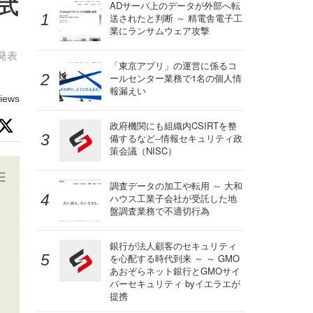
式
ADサーバ上のデータが外部へ転
送されたと判断 ～ 精電舎電子工
業にランサムウェア攻撃
発表
「東京アプリ」の運営に係るコ
ールセンター業務で1名の個人情
報漏えい
iews
政府機関にも組織内CSIRTを整
備するなど--情報セキュリティ政
策会議（NISC）
調査データの加工や転用 ～ 大和
ハウス工業子会社が受託した地
盤調査業務で不適切行為
銀行が法人顧客のセキュリティ
を心配する時代到来 ～ ～ GMO
あおぞらネット銀行とGMOサイ
バーセキュリティ byイエラエが
提携