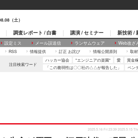
.08.08（土）
調査レポート / 白書
講演 / セミナー
新技術 /
設定ミス
メール誤送信
ランサムウェア
Web改ざ
RSS
情報提供
訂正 お詫び
情報公開原則
取材
ハッカー協会
"エンジニアの楽園"
愛
賞金
注目検索ワード
「この脆弱性は〇〇社の△△が報告した」
ペン
2025.5.16 Fri 23:39
2025.5.15 Th