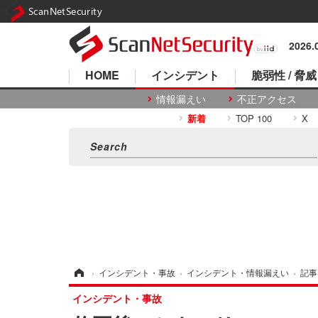
ScanNetSecurity
2026
HOME
インシデント
脆弱性 / 脅威
情報漏えい
不正アクセス
新着
TOP 100
X
ホーム
›
インシデント・事故
›
インシデント・情報漏えい
›
記事
インシデント・事故