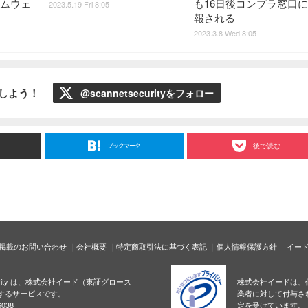
サムウェ
も16日後コンプラ窓口
2023.5.19 Fri 8:05
報される
2023.3.8 Wed 8:05
ローしよう！
@scannetsecurityをフォロー
ブックマーク
後で読む
掲載のお問い合わせ
会社概要
特定商取引法に基づく表記
個人情報保護方針
イー
ecurity は、株式会社イード（東証グロース
株式会社イードは、
するサービスです。
業者に対して付与さ
038
定を受けています。