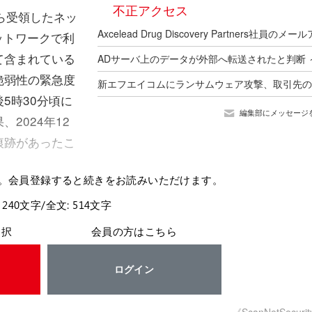
不正アクセス
ら受領したネッ
ットワークで利
て含まれている
脆弱性の緊急度
5時30分頃に
編集部にメッセージ
2024年12
痕跡があったこ
。会員登録すると続きをお読みいただけます。
 240文字/全文: 514文字
選択
会員の方はこちら
ログイン
《ScanNetSecuri