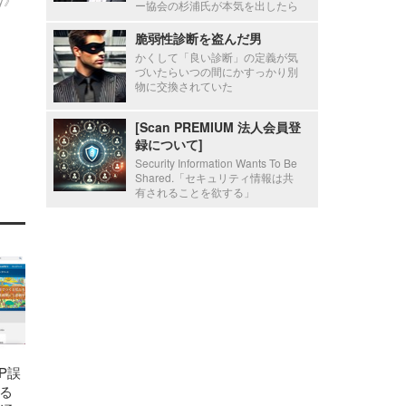
ー協会の杉浦氏が本気を出したら
脆弱性診断を盗んだ男
かくして「良い診断」の定義が気
づいたらいつの間にかすっかり別
物に交換されていた
[Scan PREMIUM 法人会員登
録について]
Security Information Wants To Be
Shared.「セキュリティ情報は共
有されることを欲する」
P誤
る