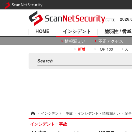
ScanNetSecurity
2026
HOME
インシデント
脆弱性 / 脅威
情報漏えい
不正アクセス
新着
TOP 100
X
ホーム
›
インシデント・事故
›
インシデント・情報漏えい
›
記事
インシデント・事故