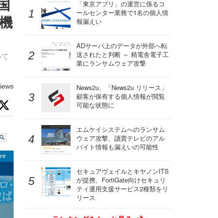
国
「東京アプリ」の運営に係るコ
ールセンター業務で1名の個人情
機
報漏えい
ADサーバ上のデータが外部へ転
送されたと判断 ～ 精電舎電子工
いて
業にランサムウェア攻撃
iews
News2u、「News2u リリース」
顧客が保有する個人情報が閲覧
可能な状態に
エムケイシステムへのランサム
ウェア攻撃、讀賣テレビのアル
バイト情報も漏えいの可能性
セキュアヴェイルとキヤノンITS
が提携、FortiGate向けセキュリ
ティ運用支援サービス2種類をリ
リース