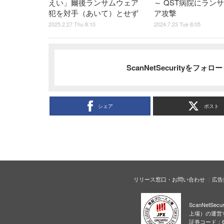
えい」爾後ランサムウェア
～ QST病院にラン
犯を対手（あいて）とせず
ア攻撃
2025.2.27 Thu 8:10
2024.7.23 Tue 8:05
ScanNetSecurityをフォ
シェア
ポスト
リリース窓口・お問い合わせ
広告
ScanNetS
上場）の運営
証券コード：6