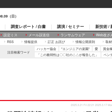
.08.09（日）
調査レポート / 白書
講演 / セミナー
新技術 /
設定ミス
メール誤送信
ランサムウェア
Web改ざ
RSS
情報提供
訂正 お詫び
情報公開原則
取材
ハッカー協会
"エンジニアの楽園"
愛
賞金
注目検索ワード
「この脆弱性は〇〇社の△△が報告した」
ペン
2025.3.21 Fri 22:21
2025.3.17 Mo