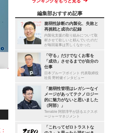
ランキングをもっと見る
編集部おすすめ記事
脆弱性診断の内製化、失敗と
再挑戦と成功の記録
内製化支援の取り組みについて取
材させて欲しいと頼んでいたのだ
が毎回返事は芳しくなかった
「守る」だけでなくお客を
「成功」させるまでが自分の
仕事
日本プルーフポイント 代表取締役
社長 野村健インタビュー
「脆弱性管理はレガシーなイ
メージがあってテクノロジー
的に魅力がないと思いました
（阿部）」
Tenable 阿部淳平が語るエクスポ
ージャーマネジメント
「これってゼロトラストな
覧：
の？」と思ったら読むべき