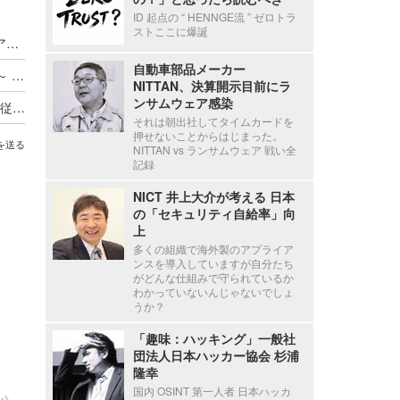
ID 起点の “ HENNGE流 ” ゼロトラ
ストここに爆誕
Axcelead Drug Discovery Partners社員のメールアカウントに不正アクセス、約7,000通のメールで痕跡を確認
自動車部品メーカー
ADサーバ上のデータが外部へ転送されたと判断 ～ 精電舎電子工業にランサムウェア攻撃
NITTAN、決算開示目前にラ
ンサムウェア感染
新エフエイコムにランサムウェア攻撃、取引先の従業員に関する個人情報が漏えいした可能性
それは朝出社してタイムカードを
押せないことからはじまった。
を送る
NITTAN vs ランサムウェア 戦い全
記録
NICT 井上大介が考える 日本
の「セキュリティ自給率」向
上
多くの組織で海外製のアプライア
ンスを導入していますが自分たち
がどんな仕組みで守られているか
わかっていないんじゃないでしょ
うか？
「趣味：ハッキング」一般社
団法人日本ハッカー協会 杉浦
隆幸
国内 OSINT 第一人者 日本ハッカ
ty》