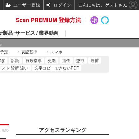
ユーザー登録
ログイン
こんにちは、ゲストさん
Scan PREMIUM 登録方法
 新製品･サービス / 業界動向
ん
予定
表記基準
スマホ
稼ぎ
訴訟
行政指導
更迭
退任
懲戒
逮捕
テスト 診断 違い
文字コピーできないPDF
アクセスランキング
n 8:05