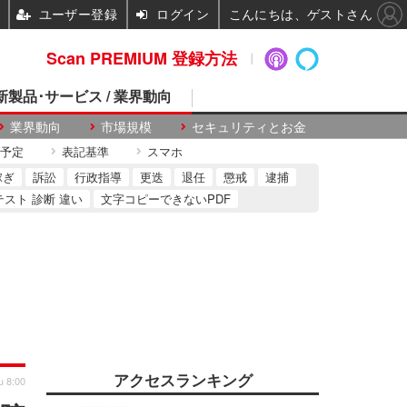
ユーザー登録
ログイン
こんにちは、ゲストさん
Scan PREMIUM 登録方法
 新製品･サービス / 業界動向
業界動向
市場規模
セキュリティとお金
予定
表記基準
スマホ
稼ぎ
訴訟
行政指導
更迭
退任
懲戒
逮捕
テスト 診断 違い
文字コピーできないPDF
アクセスランキング
u 8:00