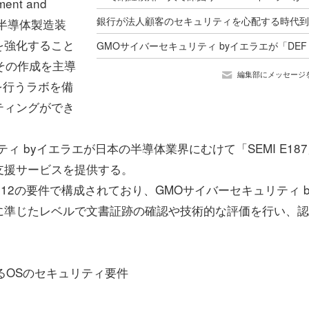
ent and
月に、半導体製造装
を強化すること
、その作成を主導
編集部にメッセージ
を行うラボを備
ティングができ
 byイエラエが日本の半導体業界にむけて「SEMI E187
支援サービスを提供する。
と12の要件で構成されており、GMOサイバーセキュリティ b
に準じたレベルで文書証跡の確認や技術的な評価を行い、認
るOSのセキュリティ要件