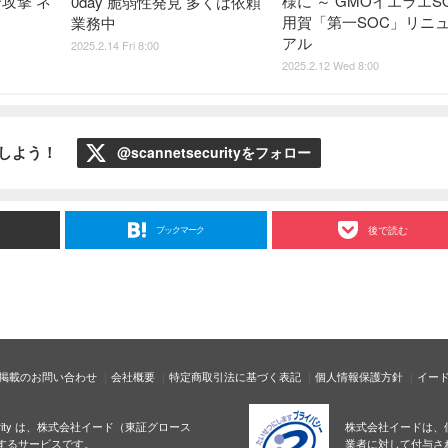
攻撃 ネ
様に ～ GMOイエラエS
0day 脆弱性発見 多くは依頼
用賀「第一SOC」リニ
業務中
アル
2025.2.14 Fri 8:00
2025.2.12 Wed 8:00
ローしよう！
@scannetsecurityをフォロー
ブックマーク
後で読む
掲載のお問い合わせ
会社概要
特定商取引法に基づく表記
個人情報保護方針
イー
ecurity は、株式会社イード（東証グロース
株式会社イードは、
するサービスです。
業者に対して付与さ