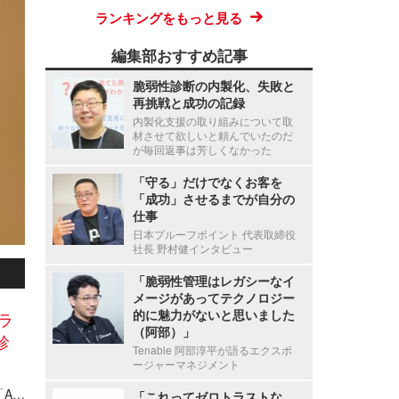
ランキングをもっと見る
編集部おすすめ記事
脆弱性診断の内製化、失敗と
再挑戦と成功の記録
内製化支援の取り組みについて取
材させて欲しいと頼んでいたのだ
が毎回返事は芳しくなかった
「守る」だけでなくお客を
「成功」させるまでが自分の
仕事
日本プルーフポイント 代表取締役
社長 野村健インタビュー
「脆弱性管理はレガシーなイ
メージがあってテクノロジー
的に魅力がないと思いました
ラ
（阿部）」
診
Tenable 阿部淳平が語るエクスポ
ージャーマネジメント
AI で網羅検知 × 人で深掘り ～ GMOイエラエが「AIホワイトハッカー ペネトレーションテスト」提供開始
「これってゼロトラストな