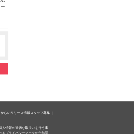
OC
ュー
ドからのリリース情報
スタッフ募集
個人情報の適切な取扱いを行う事
れるプライバシーマークの付与認