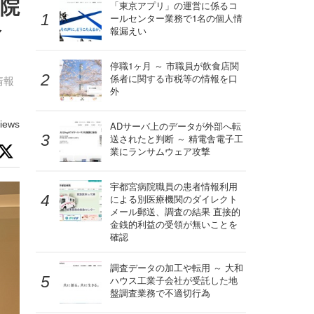
究院
「東京アプリ」の運営に係るコ
ールセンター業務で1名の個人情
合
報漏えい
停職1ヶ月 ～ 市職員が飲食店関
係者に関する市税等の情報を口
情報
外
iews
ADサーバ上のデータが外部へ転
送されたと判断 ～ 精電舎電子工
業にランサムウェア攻撃
宇都宮病院職員の患者情報利用
による別医療機関のダイレクト
メール郵送、調査の結果 直接的
金銭的利益の受領が無いことを
確認
調査データの加工や転用 ～ 大和
ハウス工業子会社が受託した地
盤調査業務で不適切行為