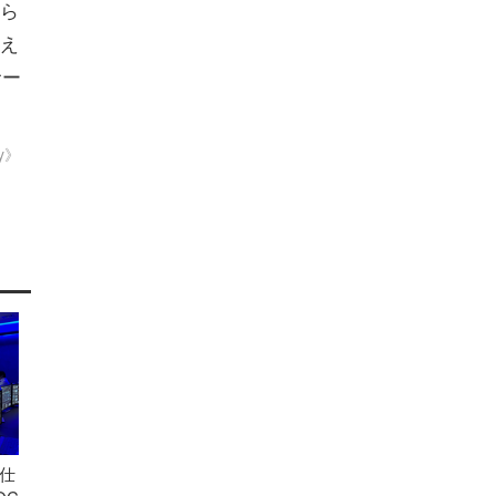
ら
え
サー
ty》
仕