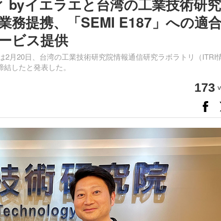
 byイエラエと台湾の工業技術研
務提携、「SEMI E187」への適
ービス提供
2月20日、台湾の工業技術研究院情報通信研究ラボラトリ（ITRI
締結したと発表した。
173
v