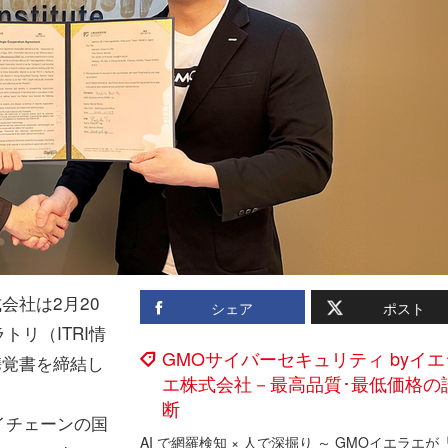
会社は2月20
シェア
ポスト
リ（ITRI情
GMOサイバーセキュリティ byイエ
携覚書を締結し
エ株式会社－最高品質･最低価格の
断
イチェーンの国