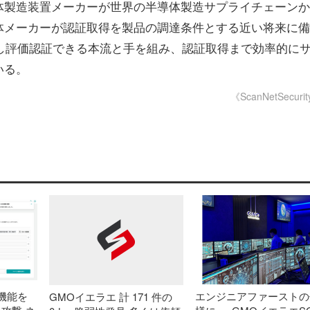
体製造装置メーカーが世界の半導体製造サプライチェーンか
体メーカーが認証取得を製品の調達条件とする近い将来に備
策定し評価認証できる本流と手を組み、認証取得まで効率的に
いる。
《ScanNetSecuri
機能を
エンジニアファーストの
GMOイエラエ 計 171 件の