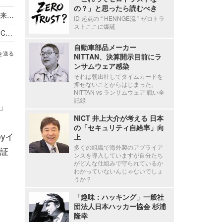
の？」と思ったら読むべき
銀行が法人顧客のセキュリティを心配する時代到来 ～ ～ GMOあおぞらネット銀行とGMOサイバーセキュリティ byイエラエが提携
ID 起点の “ HENNGE流 ” ゼロトラ
ストここに爆誕
GMOサイバーセキュリティ byイエラエが「DEF CON 34」の宇宙サイバーセキュリティ専門エリア「Aerospace Village」にブース出展
自動車部品メーカー
を送る
NITTAN、決算開示目前にラ
ンサムウェア感染
それは朝出社してタイムカードを
押せないことからはじまった。
NITTAN vs ランサムウェア 戦い全
記録
」
NICT 井上大介が考える 日本
の「セキュリティ自給率」向
yイ
上
多くの組織で海外製のアプライア
証
ンスを導入していますが自分たち
がどんな仕組みで守られているか
わかっていないんじゃないでしょ
うか？
「趣味：ハッキング」一般社
団法人日本ハッカー協会 杉浦
隆幸