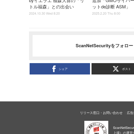
byイエラエ 福森大喜の「リ
追加「GMOサイバー
トル福森」との出会い
ットde診断 ASM」
2024.10.30 Wed 8:20
2025.2.20 Thu 8:00
ScanNetSecurityをフォ
シェア
ポスト
リリース窓口・お問い合わせ
広告
ScanNetS
上場）の運営