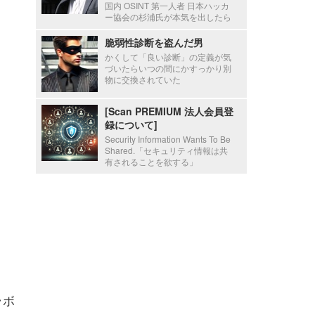
国内 OSINT 第一人者 日本ハッカ
ー協会の杉浦氏が本気を出したら
脆弱性診断を盗んだ男
かくして「良い診断」の定義が気
づいたらいつの間にかすっかり別
物に交換されていた
[Scan PREMIUM 法人会員登
録について]
Security Information Wants To Be
Shared.「セキュリティ情報は共
有されることを欲する」
ラボ