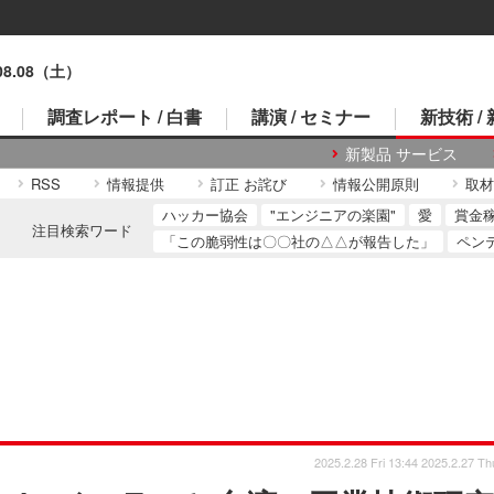
.08.08（土）
調査レポート / 白書
講演 / セミナー
新技術 /
新製品 サービス
RSS
情報提供
訂正 お詫び
情報公開原則
取材
ハッカー協会
"エンジニアの楽園"
愛
賞金
注目検索ワード
「この脆弱性は〇〇社の△△が報告した」
ペン
2025.2.28 Fri 13:44
2025.2.27 Th